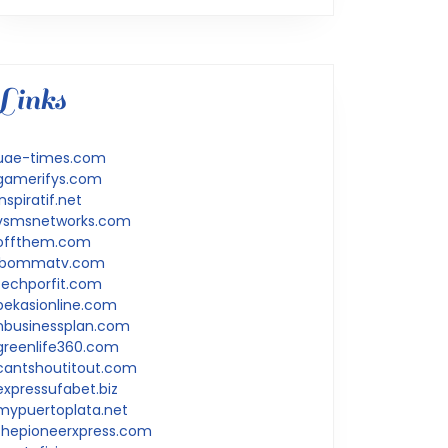
Links
uae-times.com
gamerifys.com
inspiratif.net
vsmsnetworks.com
offthem.com
ibommatv.com
n
techporfit.com
bekasionline.com
nbusinessplan.com
greenlife360.com
cantshoutitout.com
expressufabet.biz
mypuertoplata.net
thepioneerxpress.com