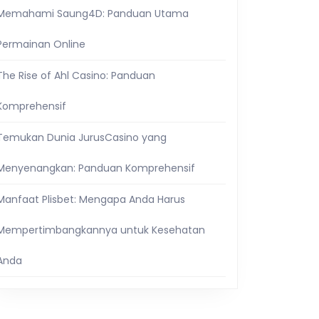
Memahami Saung4D: Panduan Utama
Permainan Online
The Rise of Ahl Casino: Panduan
Komprehensif
Temukan Dunia JurusCasino yang
Menyenangkan: Panduan Komprehensif
Manfaat Plisbet: Mengapa Anda Harus
Mempertimbangkannya untuk Kesehatan
Anda