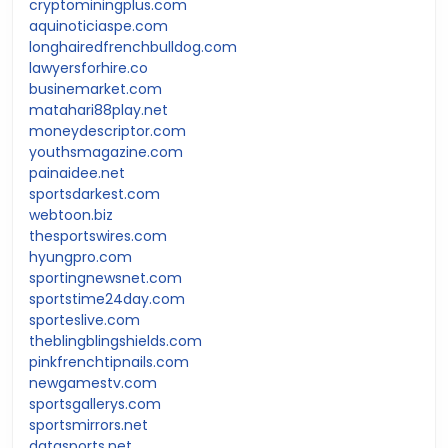
cryptominingplus.com
aquinoticiaspe.com
longhairedfrenchbulldog.com
lawyersforhire.co
businemarket.com
matahari88play.net
moneydescriptor.com
youthsmagazine.com
painaidee.net
sportsdarkest.com
webtoon.biz
thesportswires.com
hyungpro.com
sportingnewsnet.com
sportstime24day.com
sporteslive.com
theblingblingshields.com
pinkfrenchtipnails.com
newgamestv.com
sportsgallerys.com
sportsmirrors.net
datasports.net