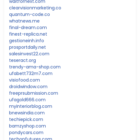
waitfornext.com
clearvisionmarketing.co
quantum-code.co
whatnews.me
final-dream.com
finest-replica.net
gestioneinh.info
prosportdaily.net
salesinvest22.com
teseract.org
trendy-ama-shop.com
ufabett732m7.com
visiofood.com
droidwindow.com
freeprsubmission.com
ufagold666.com
myinteriorblog.com
bnewsindia.com
techiepick.com
bamzyshop.com
pondycars.com
techonfutures.com