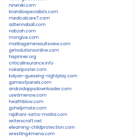
nineniki.com
brandiospecialists.com
medicalcare7.com
adtennaball.com
nabzah.com
mongive.com
matkagameresultsview.com
getsolutionsonline.com
hispinner.org
criticalinsurance.info
nokariposter.com
kalyan-guessing-nightplay.com
gameofpanels.com
androidappsdownloader.com
usetimenow.com
healthblow.com
gohelpmate.com
rajdhani-satta-matka.com
writerscraft.net
elearning-childprotection.com
wrestling4mena.com