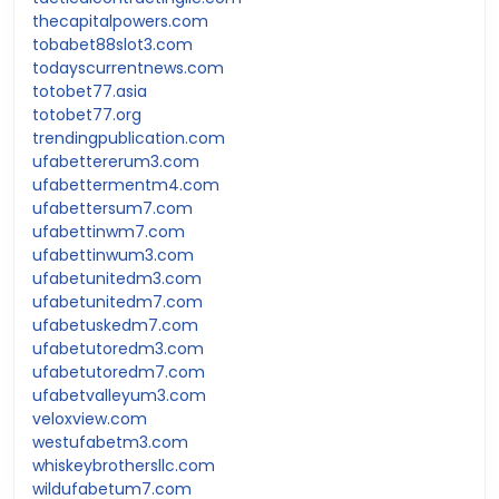
thecapitalpowers.com
tobabet88slot3.com
todayscurrentnews.com
totobet77.asia
totobet77.org
trendingpublication.com
ufabettererum3.com
ufabettermentm4.com
ufabettersum7.com
ufabettinwm7.com
ufabettinwum3.com
ufabetunitedm3.com
ufabetunitedm7.com
ufabetuskedm7.com
ufabetutoredm3.com
ufabetutoredm7.com
ufabetvalleyum3.com
veloxview.com
westufabetm3.com
whiskeybrothersllc.com
wildufabetum7.com