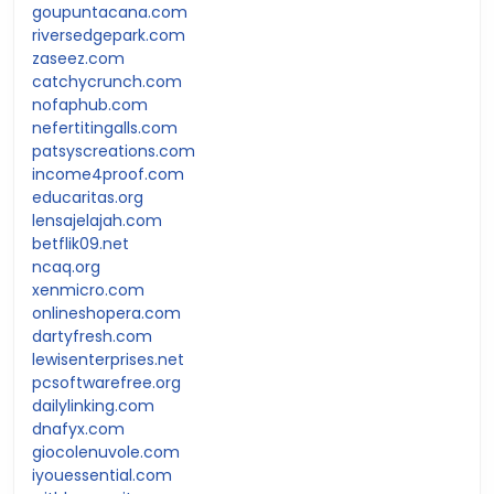
goupuntacana.com
riversedgepark.com
zaseez.com
catchycrunch.com
nofaphub.com
nefertitingalls.com
patsyscreations.com
income4proof.com
educaritas.org
lensajelajah.com
betflik09.net
ncaq.org
xenmicro.com
onlineshopera.com
dartyfresh.com
lewisenterprises.net
pcsoftwarefree.org
dailylinking.com
dnafyx.com
giocolenuvole.com
iyouessential.com