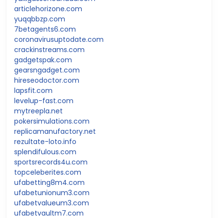
articlehorizone.com
yuqqbbzp.com
7betagents6.com
coronavirusuptodate.com
crackinstreams.com
gadgetspak.com
gearsngadget.com
hireseodoctor.com
lapsfit.com
levelup-fast.com
mytreepla.net
pokersimulations.com
replicamanufactory.net
rezultate-loto.info
splendifulous.com
sportsrecords4u.com
topceleberites.com
ufabetting8m4.com
ufabetunionum3.com
ufabetvalueum3.com
ufabetvaultm7.com