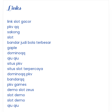
Links
link slot gacor
pkv qq
sakong
slot
bandar judi bola terbesar
gaple
dominoqq
qiu qiu
situs pkv
situs slot terpercaya
dominoqq pkv
bandarqq
pkv games
demo slot zeus
slot demo
slot demo
qiu qiu