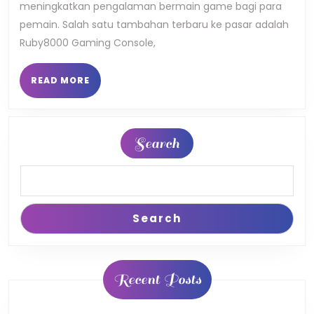
meningkatkan pengalaman bermain game bagi para
dari
pemain. Salah satu tambahan terbaru ke pasar adalah
konsol
Ruby8000 Gaming Console,
game
READ
READ MORE
MORE
Ruby800
Search
Search
Recent Posts