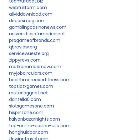
teamufabet.biz
webfullform.com
allviddownload.com
decorsmag.com
gamblingcasinonews.com
universitiesofamerica.net
progameofbrands.com
qbreview.org
servicewueste.org
zippyrevs.com
matkanumbernow.com
myjobcirculars.com
healthmoreoverfitness.com
topslotxgames.com
routerloggnet.net
dantella6.com
slotsgamesone.com
hispinzone.com
kalyanbazarnights.com
top-online-casino-usa.com
honghuidoor.com
flowingtravel.com