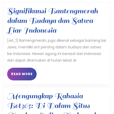
post:
post:
Signifikansi Bantengmerah
dalam Budaya dan Satwa
Signifikansi
Liar Indonesia
Bantengmerah
[ad_1] Bantengmerah, juga dikenal sebagai banteng liar
Jawa, memiliki arti penting dalam budaya dan satwa
dalam
liar Indonesia. Hewan agung ini berasal dari Indonesia
Budaya
dan dapat ditemukan di hutan lebat di
dan
READ
READ MORE
Satwa
MORE
Liar
Mengungkap Rahasia
Indonesia
Bet365: Di Dalam Situs