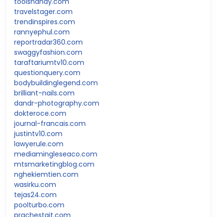
toolshandy.com
travelstager.com
trendinspires.com
rannyephul.com
reportradar360.com
swaggyfashion.com
taraftariumtv10.com
questionquery.com
bodybuildinglegend.com
brilliant-nails.com
dandr-photography.com
dokteroce.com
journal-francais.com
justintv10.com
lawyerule.com
mediamingleseaco.com
mtsmarketingblog.com
nghekiemtien.com
wasirku.com
tejas24.com
poolturbo.com
prachestait.com