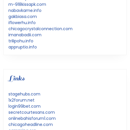
m-918kissapk.com
nabavkame.info
gakbiasa.com
iflowerhu.info
chicagocrystalconnection.com
imanabadii.com
trilipohu.info
appruptio.info
Links
stagehubs.com
1x2forum.net
login99bet.com
secretcourtesans.com
onlinebahisforum1.com
chicagoheadline.com