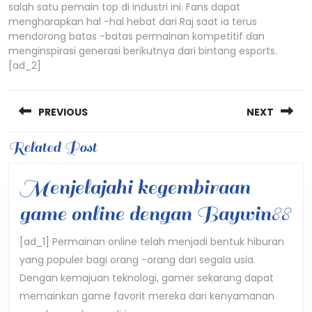
salah satu pemain top di industri ini. Fans dapat
mengharapkan hal -hal hebat dari Raj saat ia terus
mendorong batas -batas permainan kompetitif dan
menginspirasi generasi berikutnya dari bintang esports.
[ad_2]
Post
PREVIOUS
NEXT
navigation
Previous
Related Post
Next
post:
post:
Menjelajahi kegembiraan
Me
game online dengan Baywin88
ke
[ad_1] Permainan online telah menjadi bentuk hiburan
yang populer bagi orang -orang dari segala usia.
g
Dengan kemajuan teknologi, gamer sekarang dapat
on
memainkan game favorit mereka dari kenyamanan