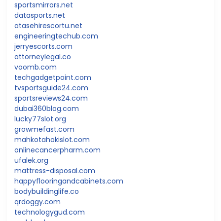
sportsmirrors.net
datasports.net
atasehirescortu.net
engineeringtechub.com
jerryescorts.com
attorneylegal.co
voomb.com
techgadgetpoint.com
tvsportsguide24.com
sportsreviews24.com
dubai360blog.com
lucky77slot.org
growmefast.com
mahkotahokislot.com
onlinecancerpharm.com
ufalek.org
mattress-disposal.com
happyflooringandcabinets.com
bodybuildinglife.co
qrdoggy.com
technologygud.com