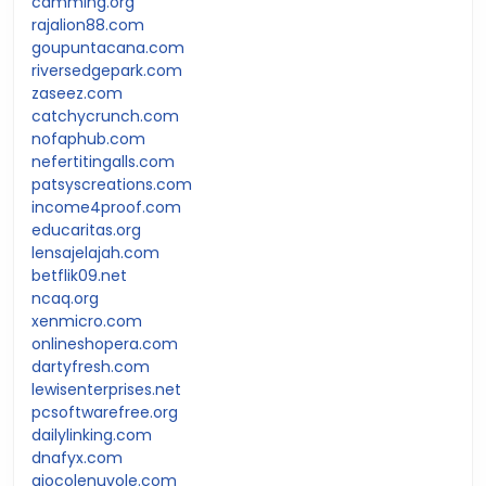
camming.org
rajalion88.com
goupuntacana.com
riversedgepark.com
zaseez.com
catchycrunch.com
nofaphub.com
nefertitingalls.com
patsyscreations.com
income4proof.com
educaritas.org
lensajelajah.com
betflik09.net
ncaq.org
xenmicro.com
onlineshopera.com
dartyfresh.com
lewisenterprises.net
pcsoftwarefree.org
dailylinking.com
dnafyx.com
giocolenuvole.com