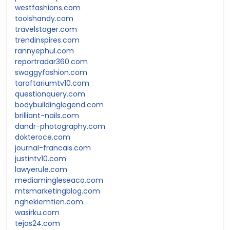
westfashions.com
toolshandy.com
travelstager.com
trendinspires.com
rannyephul.com
reportradar360.com
swaggyfashion.com
taraftariumtv10.com
questionquery.com
bodybuildinglegend.com
brilliant-nails.com
dandr-photography.com
dokteroce.com
journal-francais.com
justintv10.com
lawyerule.com
mediamingleseaco.com
mtsmarketingblog.com
nghekiemtien.com
wasirku.com
tejas24.com