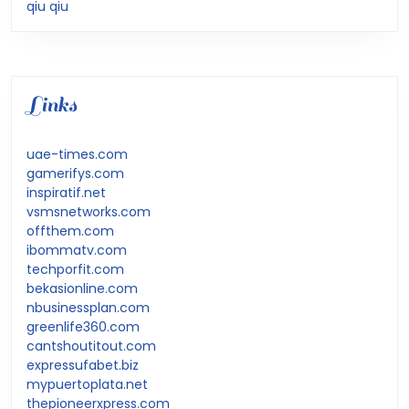
qiu qiu
Links
uae-times.com
gamerifys.com
inspiratif.net
vsmsnetworks.com
offthem.com
ibommatv.com
techporfit.com
bekasionline.com
nbusinessplan.com
greenlife360.com
cantshoutitout.com
expressufabet.biz
mypuertoplata.net
thepioneerxpress.com