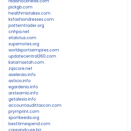
realshocknews.com
pickgb.com
healthmistakes.com
ksfashiondresses.com
patterntrader.org
cnhpa.net
sitalotus.com
supernotes.org
worldsportsempires.com
updatecentral360.com
katamastah.com
zqscore.net
aseleraio.info
asticio.info
egardenio.info
arxteamio.info
getalexio.info
accountaudittaxcon.com
prymprint.com
sportkeeda.org
besttimespend.com
careandcure.biz