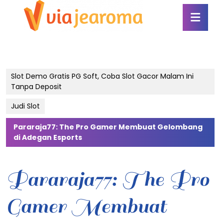
Skip
Ope
to
Butt
content
Skip
to
content
Slot Demo Gratis PG Soft, Coba Slot Gacor Malam Ini
Tanpa Deposit
Judi Slot
Pararaja77: The Pro Gamer Membuat Gelombang
di Adegan Esports
Pararaja77: The Pro
Gamer Membuat