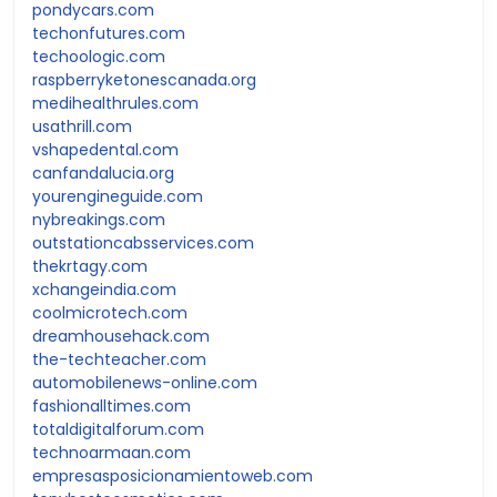
pondycars.com
techonfutures.com
techoologic.com
raspberryketonescanada.org
medihealthrules.com
usathrill.com
vshapedental.com
canfandalucia.org
yourengineguide.com
nybreakings.com
outstationcabsservices.com
thekrtagy.com
xchangeindia.com
coolmicrotech.com
dreamhousehack.com
the-techteacher.com
automobilenews-online.com
fashionalltimes.com
totaldigitalforum.com
technoarmaan.com
empresasposicionamientoweb.com