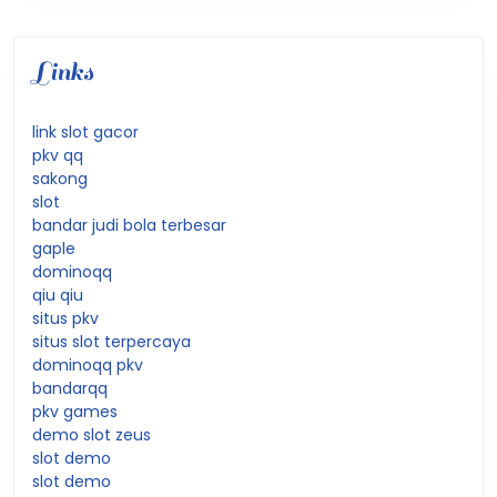
Links
link slot gacor
pkv qq
sakong
slot
bandar judi bola terbesar
gaple
dominoqq
qiu qiu
situs pkv
situs slot terpercaya
dominoqq pkv
bandarqq
pkv games
demo slot zeus
slot demo
slot demo