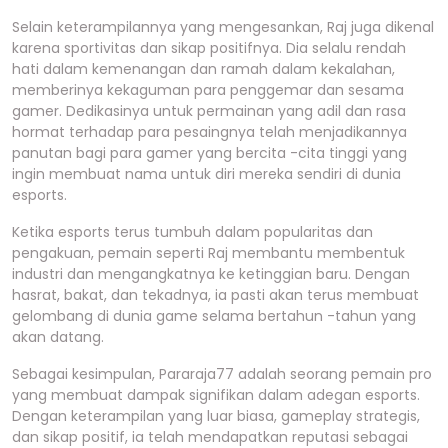
Selain keterampilannya yang mengesankan, Raj juga dikenal
karena sportivitas dan sikap positifnya. Dia selalu rendah
hati dalam kemenangan dan ramah dalam kekalahan,
memberinya kekaguman para penggemar dan sesama
gamer. Dedikasinya untuk permainan yang adil dan rasa
hormat terhadap para pesaingnya telah menjadikannya
panutan bagi para gamer yang bercita -cita tinggi yang
ingin membuat nama untuk diri mereka sendiri di dunia
esports.
Ketika esports terus tumbuh dalam popularitas dan
pengakuan, pemain seperti Raj membantu membentuk
industri dan mengangkatnya ke ketinggian baru. Dengan
hasrat, bakat, dan tekadnya, ia pasti akan terus membuat
gelombang di dunia game selama bertahun -tahun yang
akan datang.
Sebagai kesimpulan, Pararaja77 adalah seorang pemain pro
yang membuat dampak signifikan dalam adegan esports.
Dengan keterampilan yang luar biasa, gameplay strategis,
dan sikap positif, ia telah mendapatkan reputasi sebagai