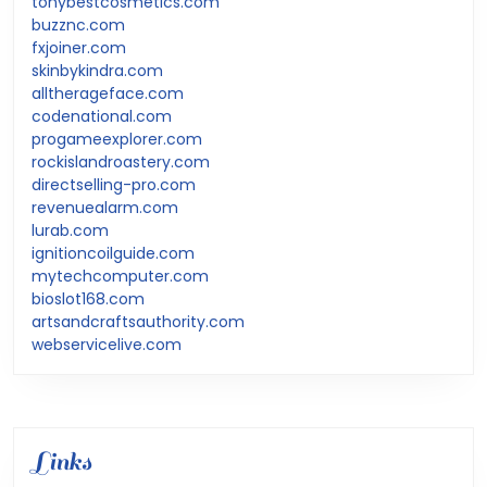
tonybestcosmetics.com
buzznc.com
fxjoiner.com
skinbykindra.com
alltherageface.com
codenational.com
progameexplorer.com
rockislandroastery.com
directselling-pro.com
revenuealarm.com
lurab.com
ignitioncoilguide.com
mytechcomputer.com
bioslot168.com
artsandcraftsauthority.com
webservicelive.com
Links