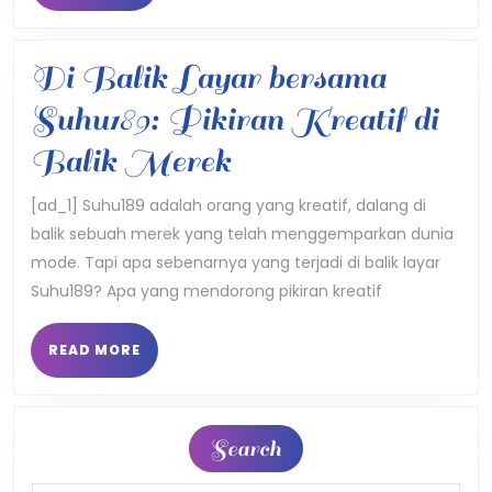
MORE
Ikan138
Di Balik Layar bersama
Suhu189: Pikiran Kreatif di
Di
Balik Merek
Balik
[ad_1] Suhu189 adalah orang yang kreatif, dalang di
balik sebuah merek yang telah menggemparkan dunia
Layar
mode. Tapi apa sebenarnya yang terjadi di balik layar
bersama
Suhu189? Apa yang mendorong pikiran kreatif
Suhu189:
READ
READ MORE
Pikiran
MORE
Kreatif
di
Search