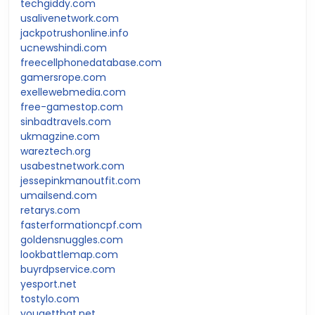
techgiddy.com
usalivenetwork.com
jackpotrushonline.info
ucnewshindi.com
freecellphonedatabase.com
gamersrope.com
exellewebmedia.com
free-gamestop.com
sinbadtravels.com
ukmagzine.com
wareztech.org
usabestnetwork.com
jessepinkmanoutfit.com
umailsend.com
retarys.com
fasterformationcpf.com
goldensnuggles.com
lookbattlemap.com
buyrdpservice.com
yesport.net
tostylo.com
yougetthat.net