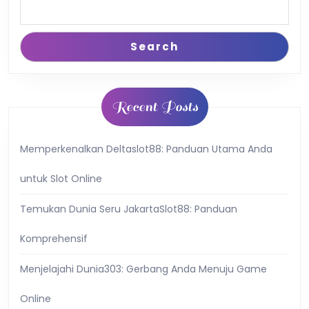
Balik
Merek
Search
Recent Posts
Memperkenalkan Deltaslot88: Panduan Utama Anda
untuk Slot Online
Temukan Dunia Seru JakartaSlot88: Panduan
Komprehensif
Menjelajahi Dunia303: Gerbang Anda Menuju Game
Online