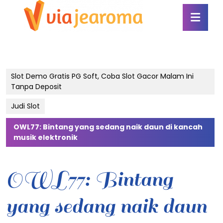
Skip
Ope
to
Butt
content
Skip
to
content
Slot Demo Gratis PG Soft, Coba Slot Gacor Malam Ini
Tanpa Deposit
Judi Slot
OWL77: Bintang yang sedang naik daun di kancah
musik elektronik
OWL77: Bintang
yang sedang naik daun