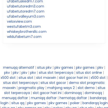
ufabetuskedm7.com
ufabetutoredm3.com
ufabetutoredm7.com
ufabetvalleyum3.com
veloxview.com
westufabetm3.com
whiskeybrothersllc.com
wildufabetum7.com
menuqq alternatif
|
situs pkv
|
pkv games
|
pkv games
|
pkv
|
pkv
|
pkv
|
pkv
|
pkv
|
situs slot terpercaya
|
situs slot online
|
x500 slot
|
situs slot
|
slot maxwin
|
slot gacor hari ini
|
x500 slot
|
situs slot terpercaya
|
situs slot gacor
|
demo slot pragmatic
maxwin
|
pragmatic play
|
mahjong ways 2
|
slot demo
|
situs
slot terpercaya
|
slot gacor hari ini
|
dominoqq
|
dominoqq
|
menuqq daftar
|
murniqq daftar
|
hematqq daftar
|
bandarqq
login
|
situs qq
|
pkv games
|
pkv games
|
poker
|
bandarqq login
|
situs qq
|
pkv games qq
|
pkv
|
poker
|
pkv qq
|
situs pkv
|
pkv qq