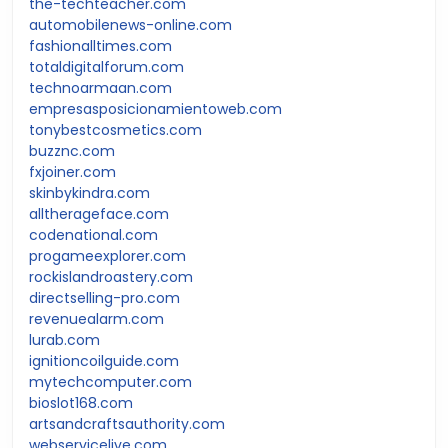
the-techteacher.com
automobilenews-online.com
fashionalltimes.com
totaldigitalforum.com
technoarmaan.com
empresasposicionamientoweb.com
tonybestcosmetics.com
buzznc.com
fxjoiner.com
skinbykindra.com
alltherageface.com
codenational.com
progameexplorer.com
rockislandroastery.com
directselling-pro.com
revenuealarm.com
lurab.com
ignitioncoilguide.com
mytechcomputer.com
bioslot168.com
artsandcraftsauthority.com
webservicelive.com