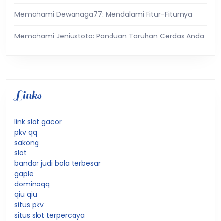
Memahami Dewanaga77: Mendalami Fitur-Fiturnya
Memahami Jeniustoto: Panduan Taruhan Cerdas Anda
Links
link slot gacor
pkv qq
sakong
slot
bandar judi bola terbesar
gaple
dominoqq
qiu qiu
situs pkv
situs slot terpercaya