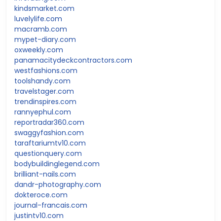
kindsmarket.com
luvelylife.com
macramb.com
mypet-diary.com
oxweekly.com
panamacitydeckcontractors.com
westfashions.com
toolshandy.com
travelstager.com
trendinspires.com
rannyephul.com
reportradar360.com
swaggyfashion.com
taraftariumtv10.com
questionquery.com
bodybuildinglegend.com
brilliant-nails.com
dandr-photography.com
dokteroce.com
journal-francais.com
justintv10.com