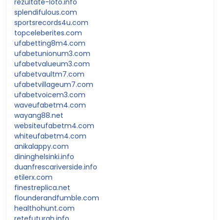
rezultate-loto.info
splendifulous.com
sportsrecords4u.com
topceleberites.com
ufabetting8m4.com
ufabetunionum3.com
ufabetvalueum3.com
ufabetvaultm7.com
ufabetvillageum7.com
ufabetvoicem3.com
waveufabetm4.com
wayang88.net
websiteufabetm4.com
whiteufabetm4.com
anikalappy.com
dininghelsinki.info
duanfrescariverside.info
etilerx.com
finestreplica.net
flounderandfumble.com
healthohunt.com
retefuturah.info