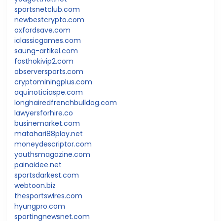
sportsnetclub.com
newbestcrypto.com
oxfordsave.com
iclassicgames.com
saung-artikel.com
fasthokivip2.com
observersports.com
cryptominingplus.com
aquinoticiaspe.com
longhairedfrenchbulldog.com
lawyersforhire.co
businemarket.com
matahari88play.net
moneydescriptor.com
youthsmagazine.com
painaidee.net
sportsdarkest.com
webtoon.biz
thesportswires.com
hyungpro.com
sportingnewsnet.com