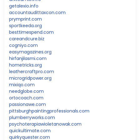
getalexio.info
accountaudittaxcon.com
prymprint.com
sportkeeda.org
besttimespend.com
careandcure.biz
cogniyo.com
easymagazines.org
hirfanjilasmi.com
hometricks.org
leathercraftpro.com
microgridpower.org
mixiqo.com
needglobe.com
ortocoach.com
passionawe.com
pittsburghpaintingprofessionals.com
plumberryworks.com
psychoterapiawioletanowak.com
quickultimate.com
quirkyquester.com