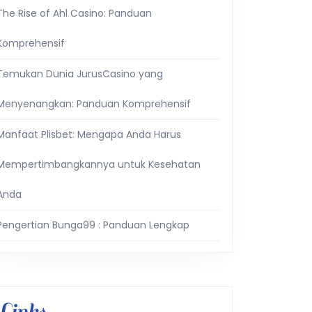
The Rise of Ahl Casino: Panduan
Komprehensif
Temukan Dunia JurusCasino yang
Menyenangkan: Panduan Komprehensif
Manfaat Plisbet: Mengapa Anda Harus
Mempertimbangkannya untuk Kesehatan
Anda
Pengertian Bunga99 : Panduan Lengkap
Links