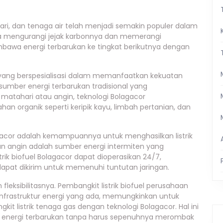
ari, dan tenaga air telah menjadi semakin populer dalam
ya mengurangi jejak karbonnya dan memerangi
bawa energi terbarukan ke tingkat berikutnya dengan
 yang berspesialisasi dalam memanfaatkan kekuatan
i sumber energi terbarukan tradisional yang
 matahari atau angin, teknologi Bolagacor
 organik seperti keripik kayu, limbah pertanian, dan
gacor adalah kemampuannya untuk menghasilkan listrik
n angin adalah sumber energi intermiten yang
rik biofuel Bolagacor dapat dioperasikan 24/7,
pat dikirim untuk memenuhi tuntutan jaringan.
fleksibilitasnya. Pembangkit listrik biofuel perusahaan
nfrastruktur energi yang ada, memungkinkan untuk
it listrik tenaga gas dengan teknologi Bolagacor. Hal ini
er energi terbarukan tanpa harus sepenuhnya merombak