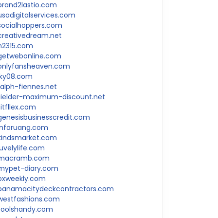
brand2lastio.com
usadigitalservices.com
socialhoppers.com
creativedream.net
n2315.com
getwebonline.com
onlyfansheaven.com
lky08.com
ralph-fiennes.net
fielder-maximum-discount.net
fitfllex.com
genesisbusinesscredit.com
inforuang.com
kindsmarket.com
luvelylife.com
macramb.com
mypet-diary.com
oxweekly.com
panamacitydeckcontractors.com
westfashions.com
toolshandy.com