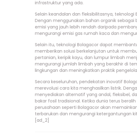
infrastruktur yang ada.
Selain keandalan dan fleksibilitasnya, teknolo
Dengan menggunakan bahan organik sebagai ba
emisi yang jauh lebih rendah daripada pembangki
mengurangi emisi gas rumah kaca dan mengur
Selain itu, teknologi Bolagacor dapat memba
memberikan solusi berkelanjutan untuk memb
pertanian, keripik kayu, dan lumpur limbah menj
mengurangi jumlah limbah yang berakhir di 
lingkungan dan meningkatkan praktik pengelola
Secara keseluruhan, pendekatan inovatif Bolaga
merevolusi cara kita menghasilkan listrik. De
menyediakan alternatif yang andal, fleksibel, 
bakar fosil tradisional. Ketika dunia terus bera
perusahaan seperti Bolagacor akan memainka
terbarukan dan mengurangi ketergantungan kita
[ad_2]
Post