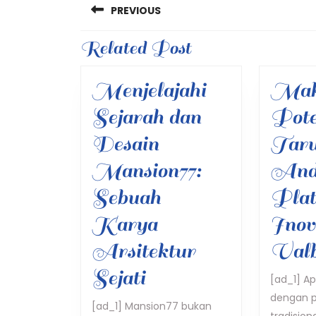
PREVIOUS
navigation
Previous
Related Post
post:
Menjelajahi
Mak
Sejarah dan
Pote
Desain
Tar
Mansion77:
And
Sebuah
Plat
Karya
Inov
Arsitektur
Valb
Menjelajahi
Sejati
[ad_1] A
Sejarah
dengan p
[ad_1] Mansion77 bukan
tradisio