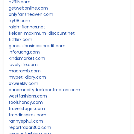
n2315.com
getwebonline.com
onlyfansheaven.com
lky08.com
ralph-fiennes.net
fielder-maximum-discount.net
fitfllex.com
genesisbusinesscredit.com
inforuang.com
kindsmarket.com
luvelylife.com
macramb.com
mypet-diary.com
oxweekly.com
panamacitydeckcontractors.com
westfashions.com
toolshandy.com
travelstager.com
trendinspires.com
rannyephul.com
reportradar360.com
swaggyfashion.com