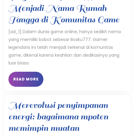
Menjadi Nama Rumah
Bag
Tangga di Komunitas Game
Bos
[ad_1] Dalam dunia game online, hanya sedikit nama
yang memiliki bobot sebesar Bosku777. Gamer
Men
legendaris ini telah menjadi terkenal di komunitas
Na
game, dikenal karena keahlian dan dedikasinya yang
Ru
luar biasa
Tan
READ
READ MORE
MORE
di
Kom
Merevolusi penyimpanan
Ga
energi: bagaimana mpoten
Merevolusi
memimpin muatan