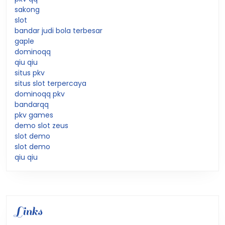
sakong
slot
bandar judi bola terbesar
gaple
dominoqq
qiu qiu
situs pkv
situs slot terpercaya
dominoqq pkv
bandarqq
pkv games
demo slot zeus
slot demo
slot demo
qiu qiu
Links