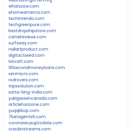
whatszow.com
ehomeamerca.com
techintendo.com
techgreenpure.com
bestdropshipstore.com
cartelreviews.com
surfsway.com
nailartproduct.com
digitactseed.com
lvlcraft.com
90secondmoneyloans.com
xenmicro.com
rodrovers.com
tripssolution.com
satta-king-india.com
yukigassencanada.com
articlehorizone.com
yuqqbbzp.com
7betagents6.com
coronavirusuptodate.com
crackinstreams.com