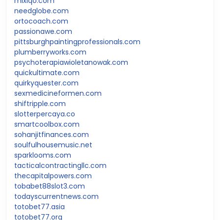
mixiqo.com
needglobe.com
ortocoach.com
passionawe.com
pittsburghpaintingprofessionals.com
plumberryworks.com
psychoterapiawioletanowak.com
quickultimate.com
quirkyquester.com
sexmedicineformen.com
shiftripple.com
slotterpercaya.co
smartcoolbox.com
sohanjitfinances.com
soulfulhousemusic.net
sparklooms.com
tacticalcontractingllc.com
thecapitalpowers.com
tobabet88slot3.com
todayscurrentnews.com
totobet77.asia
totobet77.org