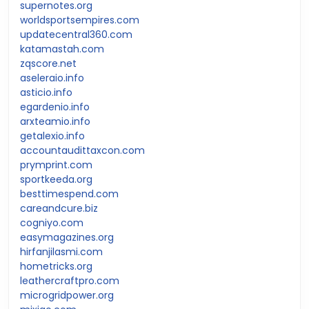
supernotes.org
worldsportsempires.com
updatecentral360.com
katamastah.com
zqscore.net
aseleraio.info
asticio.info
egardenio.info
arxteamio.info
getalexio.info
accountaudittaxcon.com
prymprint.com
sportkeeda.org
besttimespend.com
careandcure.biz
cogniyo.com
easymagazines.org
hirfanjilasmi.com
hometricks.org
leathercraftpro.com
microgridpower.org