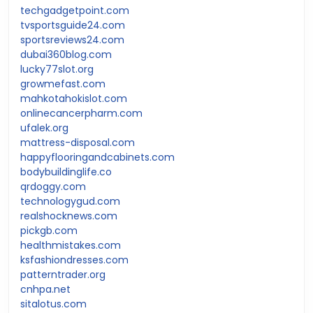
techgadgetpoint.com
tvsportsguide24.com
sportsreviews24.com
dubai360blog.com
lucky77slot.org
growmefast.com
mahkotahokislot.com
onlinecancerpharm.com
ufalek.org
mattress-disposal.com
happyflooringandcabinets.com
bodybuildinglife.co
qrdoggy.com
technologygud.com
realshocknews.com
pickgb.com
healthmistakes.com
ksfashiondresses.com
patterntrader.org
cnhpa.net
sitalotus.com