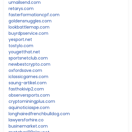
umailsend.com
retarys.com
fasterformationcpf.com
goldensnuggles.com
lookbattlemap.com
buyrdpservice.com
yesport.net
tostylo.com
yougetthat.net
sportsnetclub.com
newbestcrypto.com
oxfordsave.com
iclassicgames.com
saung-artikel.com
fasthokivip2.com
observersports.com
cryptominingplus.com
aquinoticiaspe.com
longhairedfrenchbulldog.com
lawyersforhire.co
businemarket.com