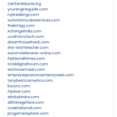
canfandalucia.org
yourengineguide.com
nybreakings.com
outstationcabsservices.com
thekrtagy.com
xchangeindia.com
coolmicrotech.com
dreamhousehack.com
the-techteacher.com
automobilenews-online.com
fashionalltimes.com
totaldigitalforum.com
technoarmaan.com
empresasposicionamientoweb.com
tonybestcosmetics.com
buzznc.com
fxjoiner.com
skinbykindra.com
alltherageface.com
codenational.com
progameexplorer.com