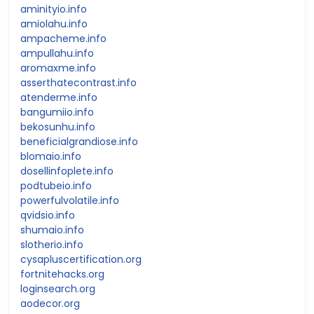
aminityio.info
amiolahu.info
ampacheme.info
ampullahu.info
aromaxme.info
asserthatecontrast.info
atenderme.info
bangumiio.info
bekosunhu.info
beneficialgrandiose.info
blomaio.info
dosellinfoplete.info
podtubeio.info
powerfulvolatile.info
qvidsio.info
shumaio.info
slotherio.info
cysapluscertification.org
fortnitehacks.org
loginsearch.org
aodecor.org