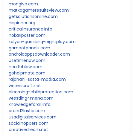
mongive.com
matkagameresultsview.com
getsolutionsonline.com
hispinner.org
criticalinsurance.info
nokariposter.com
kalyan-guessing-nightplay.com
gameofpanels.com
androidappsdownloader.com
usetimenow.com
healthblow.com
gohelpmate.com
rajdhani-satta-matka.com
writerscraft.net
elearning-childprotection.com
wrestling4mena.com
knowledgeforall.info
brand2lastio.com
usadigitalservices.com
socialhoppers.com
creativedream.net