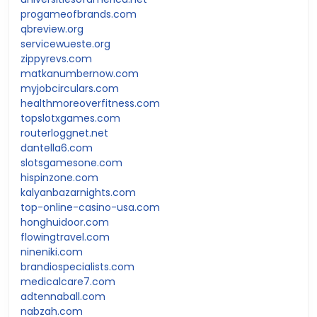
progameofbrands.com
qbreview.org
servicewueste.org
zippyrevs.com
matkanumbernow.com
myjobcirculars.com
healthmoreoverfitness.com
topslotxgames.com
routerloggnet.net
dantella6.com
slotsgamesone.com
hispinzone.com
kalyanbazarnights.com
top-online-casino-usa.com
honghuidoor.com
flowingtravel.com
nineniki.com
brandiospecialists.com
medicalcare7.com
adtennaball.com
nabzah.com