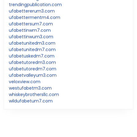
trendingpublication.com
ufabettererum3.com
ufabettermentm4.com
ufabettersum7.com
ufabettinwm7.com
ufabettinwum3.com
ufabetunitedm3.com
ufabetunitedm7.com
ufabetuskedm7.com
ufabetutoredm3.com
ufabetutoredm7.com
ufabetvalleyum3.com
veloxview.com
westufabetm3.com
whiskeybrothersllc.com
wildufabetum7.com