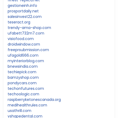
gestioneinh.info
prosportdaily.net
salesinvest22.com
teseract.org
trendy-ama-shop.com
ufabett732m7.com
visiofood.com
droidwindow.com
freeprsubmission.com
ufagold666.com
myinteriorblog.com
bnewsindia.com
techiepick.com
bamzyshop.com
pondycars.com
techonfutures.com
techoologic.com
raspberryketonescanada.org
medihealthrules.com
usathrill.com
vshapedental.com