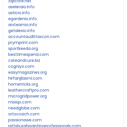
zqscore.net
aseleraio.info
asticio.info
egardenio.info
arxteamio.info
getalexio.info
accountaudittaxcon.com
prymprint.com
sportkeeda.org
besttimespend.com
careandcure.biz
cogniyo.com
easymagazines.org
hirfanjilasmi.com
hometricks.org
leathercraftpro.com
microgridpower.org
mixiqo.com
needglobe.com
ortocoach.com
passionawe.com
pittsburghpaintingprofessionals.com