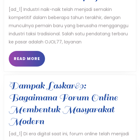
Ojol
[ad_1] Industri naik-naik telah menjadi semakin
kompetitif dalam beberapa tahun terakhir, dengan
Pe
munculnya pemain baru yang berusaha mengganggu
ter
industri taksi tradisional. Salah satu pendatang terbaru
di
ke pasar adalah OJOL77, layanan
indu
READ
READ MORE
MORE
per
Dampak Laskar89:
Bagaimana Forum Online
Membentuk Masyarakat
Dampak
Modern
Laskar89:
[ad_1] Di era digital saat ini, forum online telah menjadi