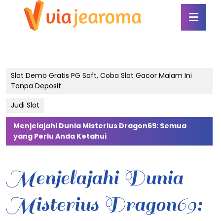
Skip
Ope
to
Butt
content
Skip
to
content
Slot Demo Gratis PG Soft, Coba Slot Gacor Malam Ini
Tanpa Deposit
Judi Slot
Menjelajahi Dunia Misterius Dragon69: Semua
yang Perlu Anda Ketahui
Menjelajahi Dunia
Misterius Dragon69: