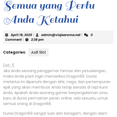
Semua yang Perlu
Anda Ketahui
April
admin@viajearoma.n
April 18, 2025
|
admin@viajearoma.net
|
0
18,
Comment
|
2:38 pm
2025
Categories:
Judi Slot
[ad_1]
Jika Anda seorang penggemar fantasi dan petualangan,
maka Anda pasti ingin memeriksa Dragon69. Dunia
misterius ini dipenuhi dengan sihir, naga, dan pertempuran
epik yang akan membuat Anda tetap berada di tepi kursi
Anda. Apakah Anda seorang gamer berpengalaman atau
baru di dunia permainan peran online, ada sesuatu untuk
semua orang di Dragon69.
Dunia Dragon69 sangat luas dan beragam, dengan alam