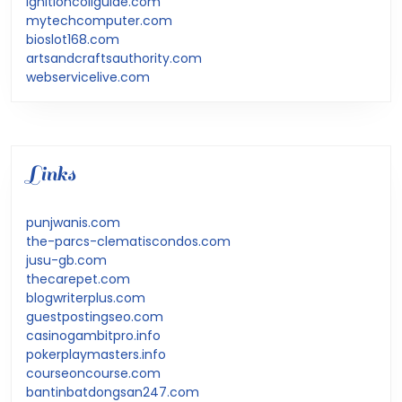
ignitioncoilguide.com
mytechcomputer.com
bioslot168.com
artsandcraftsauthority.com
webservicelive.com
Links
punjwanis.com
the-parcs-clematiscondos.com
jusu-gb.com
thecarepet.com
blogwriterplus.com
guestpostingseo.com
casinogambitpro.info
pokerplaymasters.info
courseoncourse.com
bantinbatdongsan247.com