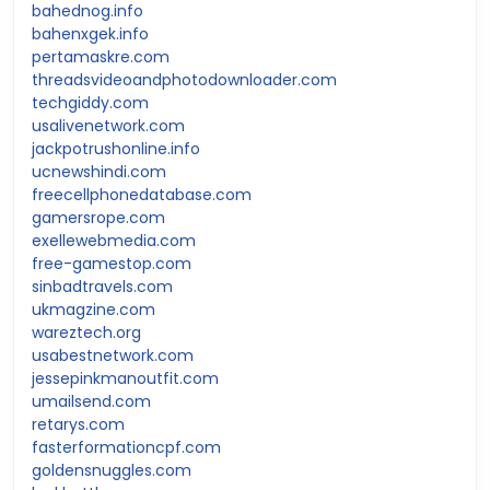
bahednog.info
bahenxgek.info
pertamaskre.com
threadsvideoandphotodownloader.com
techgiddy.com
usalivenetwork.com
jackpotrushonline.info
ucnewshindi.com
freecellphonedatabase.com
gamersrope.com
exellewebmedia.com
free-gamestop.com
sinbadtravels.com
ukmagzine.com
wareztech.org
usabestnetwork.com
jessepinkmanoutfit.com
umailsend.com
retarys.com
fasterformationcpf.com
goldensnuggles.com