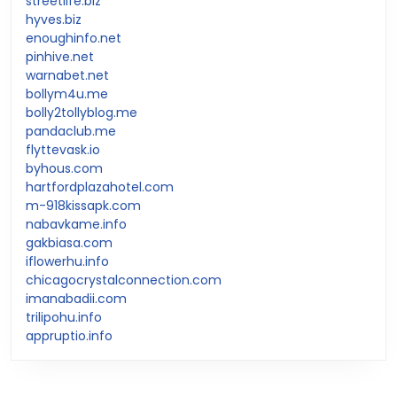
streetlife.biz
hyves.biz
enoughinfo.net
pinhive.net
warnabet.net
bollym4u.me
bolly2tollyblog.me
pandaclub.me
flyttevask.io
byhous.com
hartfordplazahotel.com
m-918kissapk.com
nabavkame.info
gakbiasa.com
iflowerhu.info
chicagocrystalconnection.com
imanabadii.com
trilipohu.info
appruptio.info