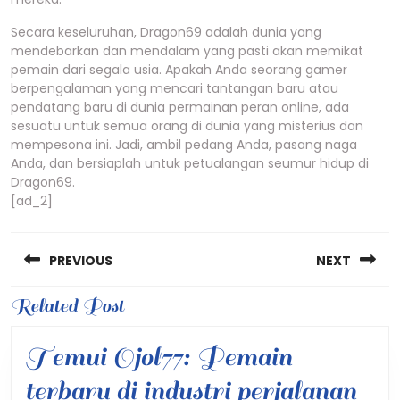
Secara keseluruhan, Dragon69 adalah dunia yang
mendebarkan dan mendalam yang pasti akan memikat
pemain dari segala usia. Apakah Anda seorang gamer
berpengalaman yang mencari tantangan baru atau
pendatang baru di dunia permainan peran online, ada
sesuatu untuk semua orang di dunia yang misterius dan
mempesona ini. Jadi, ambil pedang Anda, pasang naga
Anda, dan bersiaplah untuk petualangan seumur hidup di
Dragon69.
[ad_2]
Post
PREVIOUS
NEXT
navigation
Previous
Related Post
Next
post:
post:
Temui Ojol77: Pemain
Te
terbaru di industri perjalanan