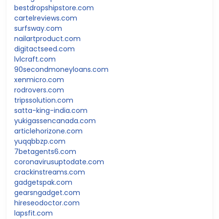
bestdropshipstore.com
cartelreviews.com
surfsway.com
nailartproduct.com
digitactseed.com
lvlcraft.com
90secondmoneyloans.com
xenmicro.com
rodrovers.com
tripssolution.com
satta-king-india.com
yukigassencanada.com
articlehorizone.com
yuqqbbzp.com
7betagents6.com
coronavirusuptodate.com
crackinstreams.com
gadgetspak.com
gearsngadget.com
hireseodoctor.com
lapsfit.com