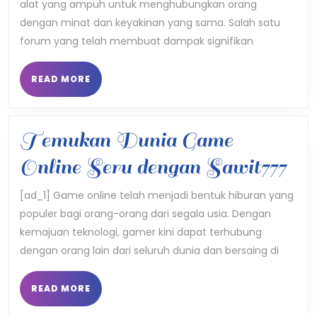
alat yang ampuh untuk menghubungkan orang
Bagaimana
dengan minat dan keyakinan yang sama. Salah satu
Forum
forum yang telah membuat dampak signifikan
Online
READ
READ MORE
Membentuk
MORE
Masyarakat
Temukan Dunia Game
Modern
Te
Online Seru dengan Sawit777
Du
[ad_1] Game online telah menjadi bentuk hiburan yang
populer bagi orang-orang dari segala usia. Dengan
Ga
kemajuan teknologi, gamer kini dapat terhubung
Onl
dengan orang lain dari seluruh dunia dan bersaing di
Se
READ
READ MORE
den
MORE