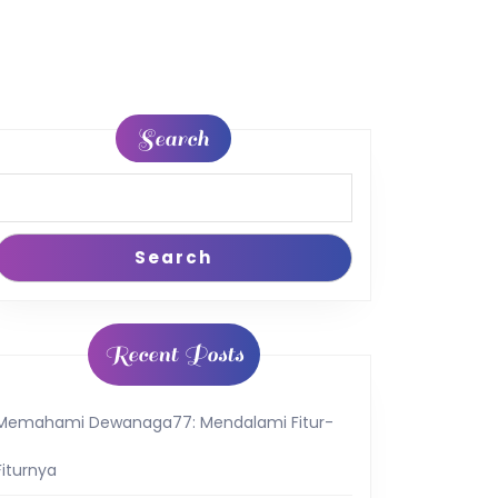
Search
Search
Recent Posts
Memahami Dewanaga77: Mendalami Fitur-
Fiturnya