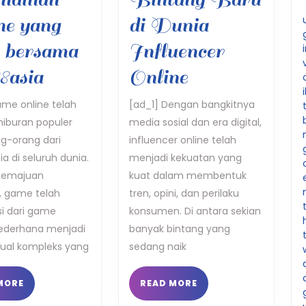
ne yang
di Dunia
 bersama
Influencer
Jelajahi
Temui
asia
Online
Dunia
Tumi123:
ame online telah
[ad_1] Dengan bangkitnya
hiburan populer
Permainan
media sosial dan era digital,
Bintang
ng-orang dari
influencer online telah
Online
Baru
ia di seluruh dunia.
menjadi kekuatan yang
yang
di
kemajuan
kuat dalam membentuk
i, game telah
tren, opini, dan perilaku
Seru
Dunia
si dari game
konsumen. Di antara sekian
bersama
Influencer
ederhana menjadi
banyak bintang yang
rtual kompleks yang
sedang naik
QQ88asia
Online
READ
READ
MORE
READ MORE
MORE
MORE