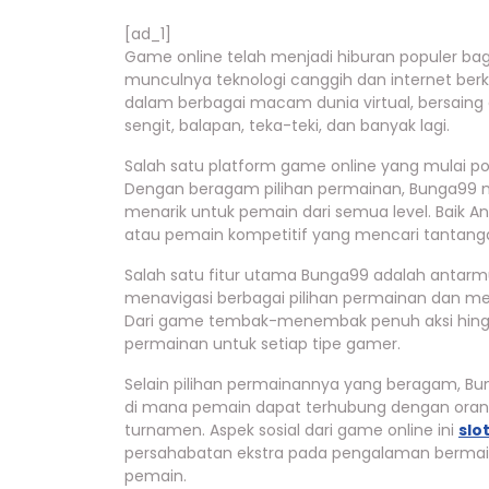
[ad_1]
Game online telah menjadi hiburan populer bagi
munculnya teknologi canggih dan internet ber
dalam berbagai macam dunia virtual, bersain
sengit, balapan, teka-teki, dan banyak lagi.
Salah satu platform game online yang mulai p
Dengan beragam pilihan permainan, Bunga99
menarik untuk pemain dari semua level. Baik 
atau pemain kompetitif yang mencari tantang
Salah satu fitur utama Bunga99 adalah ant
menavigasi berbagai pilihan permainan dan 
Dari game tembak-menembak penuh aksi hingga
permainan untuk setiap tipe gamer.
Selain pilihan permainannya yang beragam, B
di mana pemain dapat terhubung dengan orang
turnamen. Aspek sosial dari game online ini
slo
persahabatan ekstra pada pengalaman bermai
pemain.