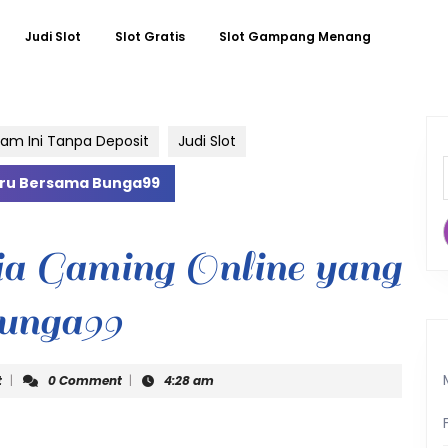
Judi Slot
Slot Gratis
Slot Gampang Menang
lam Ini Tanpa Deposit
Judi Slot
Seru Bersama Bunga99
a Gaming Online yang
unga99
admin@viajearoma.net
t
|
0 Comment
|
4:28 am