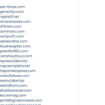
uae-times.com
gamerifys.com
inspiratif.net
vsmsnetworks.com
offthem.com
ibommatv.com
techporfit.com
bekasionline.com
nbusinessplan.com
greenlife360.com
cantshoutitout.com
expressufabet.biz
mypuertoplata.net
thepioneerxpress.com
howtofixissue.com
teamufabet.biz
webfullform.com
allviddownload.com
decorsmag.com
gamblingcasinonews.com