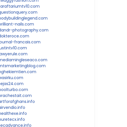
swaggyfashion.com
taraftariumtv10.com
questionquery.com
bodybuildinglegend.com
brilliant-nails.com
dandr-photography.com
dokteroce.com
journal-francais.com
justintv10.com
lawyerule.com
mediamingleseaco.com
mtsmarketingblog.com
nghekiemtien.com
wasirku.com
tejas24.com
poolturbo.com
prachestait.com
artforafghans.info
airvendio.info
healthexe.info
puretecx.info
tecadvance.info