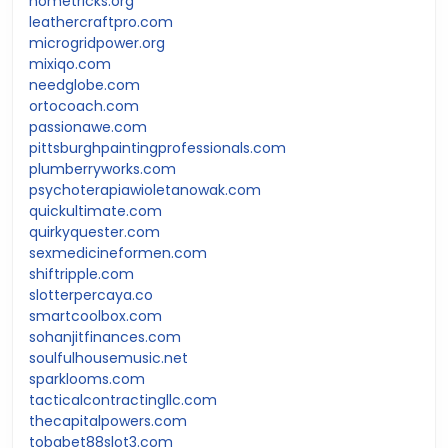
hometricks.org
leathercraftpro.com
microgridpower.org
mixiqo.com
needglobe.com
ortocoach.com
passionawe.com
pittsburghpaintingprofessionals.com
plumberryworks.com
psychoterapiawioletanowak.com
quickultimate.com
quirkyquester.com
sexmedicineformen.com
shiftripple.com
slotterpercaya.co
smartcoolbox.com
sohanjitfinances.com
soulfulhousemusic.net
sparklooms.com
tacticalcontractingllc.com
thecapitalpowers.com
tobabet88slot3.com