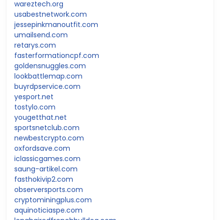
wareztech.org
usabestnetwork.com
jessepinkmanoutfit.com
umailsend.com
retarys.com
fasterformationcpf.com
goldensnuggles.com
lookbattlemap.com
buyrdpservice.com
yesport.net
tostylo.com
yougetthat.net
sportsnetclub.com
newbestcrypto.com
oxfordsave.com
iclassicgames.com
saung-artikel.com
fasthokivip2.com
observersports.com
cryptominingplus.com
aquinoticiaspe.com