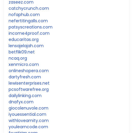
zaseez.com
catchycrunch.com
nofaphub.com
nefertitingalls.com
patsyscreations.com
income4proof.com
educaritas.org
lensajelajah.com
betflik09.net
ncaq.org
xenmicro.com
onlineshopera.com
dartyfresh.com
lewisenterprises.net
pcsoftwarefree.org
dailylinking.com
dnafyx.com
giocolenuvole.com
iyouessential.com
withloveamity.com
youlearncode.com
fxyatirim.com