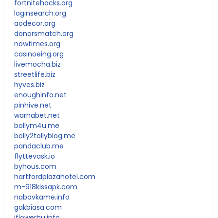
fortnitehacks.org
loginsearch.org
aodecor.org
donorsmatch.org
nowtimes.org
casinoeing.org
livemocha.biz
streetlife.biz
hyves.biz
enoughinfo.net
pinhive.net
warnabet.net
bollym4u.me
bolly2tollyblog.me
pandaclub.me
flyttevask.io
byhous.com
hartfordplazahotel.com
m-918kissapk.com
nabavkame.info
gakbiasa.com
iflowerhu.info