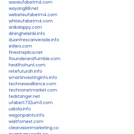
waveufabetm4.com
wayang88.net
websiteufabetm4.com
whiteufabetm4.com
anikalappy.com
dininghelsinki.info
duanfrescariverside.info
etilerx.com
finestreplica.net
flounderandfumble.com
healthohunt.com
retefuturah.info
smartinvestinginfo.info
technewsalliance.com
technonetmarket.com
tedstanger.net
ufabett732um3.com
uskola.info
wagonpaints.info
waitfornext.com
clearvisionmarketing.co
quantum-code.co