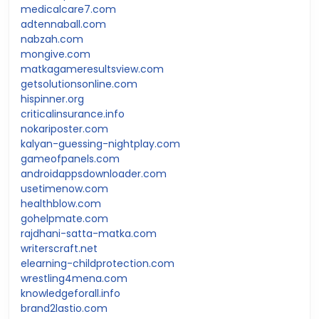
medicalcare7.com
adtennaball.com
nabzah.com
mongive.com
matkagameresultsview.com
getsolutionsonline.com
hispinner.org
criticalinsurance.info
nokariposter.com
kalyan-guessing-nightplay.com
gameofpanels.com
androidappsdownloader.com
usetimenow.com
healthblow.com
gohelpmate.com
rajdhani-satta-matka.com
writerscraft.net
elearning-childprotection.com
wrestling4mena.com
knowledgeforall.info
brand2lastio.com