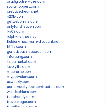
usadigitalservices.com
socialhoppers.com
creativedream.net
n2315.com
getwebonline.com
onlyfansheaven.com
lky08.com
ralph-fiennes.net
fielder-maximum-discount.net
fitfllex.com
genesisbusinesscredit.com
inforuang.com
kindsmarket.com
luvelylife.com
macramb.com
mypet-diary.com
oxweekly.com
panamacitydeckcontractors.com
westfashions.com
toolshandy.com
travelstager.com
trendinspires.com