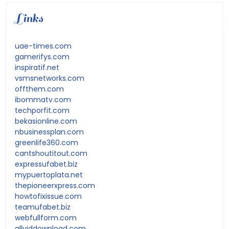
Links
uae-times.com
gamerifys.com
inspiratif.net
vsmsnetworks.com
offthem.com
ibommatv.com
techporfit.com
bekasionline.com
nbusinessplan.com
greenlife360.com
cantshoutitout.com
expressufabet.biz
mypuertoplata.net
thepioneerxpress.com
howtofixissue.com
teamufabet.biz
webfullform.com
allviddownload.com