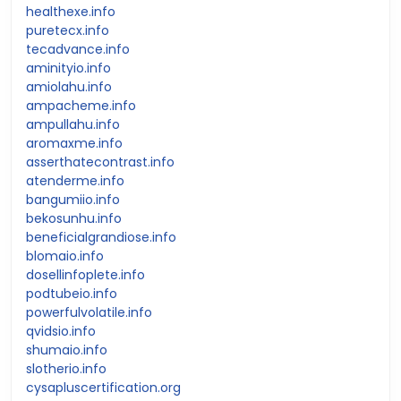
healthexe.info
puretecx.info
tecadvance.info
aminityio.info
amiolahu.info
ampacheme.info
ampullahu.info
aromaxme.info
asserthatecontrast.info
atenderme.info
bangumiio.info
bekosunhu.info
beneficialgrandiose.info
blomaio.info
dosellinfoplete.info
podtubeio.info
powerfulvolatile.info
qvidsio.info
shumaio.info
slotherio.info
cysapluscertification.org