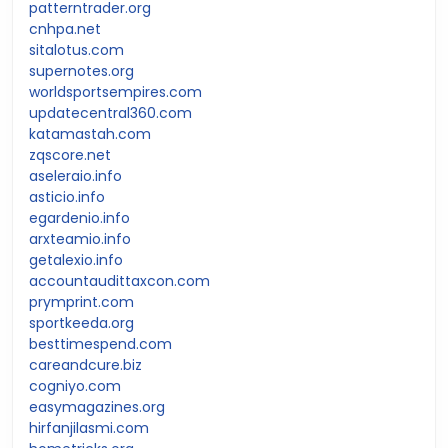
patterntrader.org
cnhpa.net
sitalotus.com
supernotes.org
worldsportsempires.com
updatecentral360.com
katamastah.com
zqscore.net
aseleraio.info
asticio.info
egardenio.info
arxteamio.info
getalexio.info
accountaudittaxcon.com
prymprint.com
sportkeeda.org
besttimespend.com
careandcure.biz
cogniyo.com
easymagazines.org
hirfanjilasmi.com