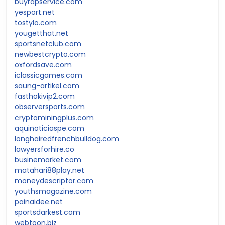
buyrdpservice.com
yesport.net
tostylo.com
yougetthat.net
sportsnetclub.com
newbestcrypto.com
oxfordsave.com
iclassicgames.com
saung-artikel.com
fasthokivip2.com
observersports.com
cryptominingplus.com
aquinoticiaspe.com
longhairedfrenchbulldog.com
lawyersforhire.co
businemarket.com
matahari88play.net
moneydescriptor.com
youthsmagazine.com
painaidee.net
sportsdarkest.com
webtoon.biz