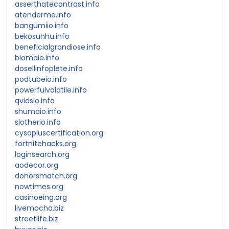
asserthatecontrast.info
atenderme.info
bangumiio.info
bekosunhu.info
beneficialgrandiose.info
blomaio.info
dosellinfoplete.info
podtubeio.info
powerfulvolatile.info
qvidsio.info
shumaio.info
slotherio.info
cysapluscertification.org
fortnitehacks.org
loginsearch.org
aodecor.org
donorsmatch.org
nowtimes.org
casinoeing.org
livemocha.biz
streetlife.biz