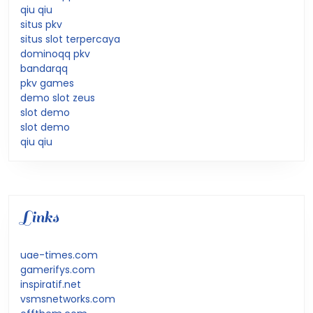
qiu qiu
situs pkv
situs slot terpercaya
dominoqq pkv
bandarqq
pkv games
demo slot zeus
slot demo
slot demo
qiu qiu
Links
uae-times.com
gamerifys.com
inspiratif.net
vsmsnetworks.com