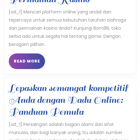
Toko
[ad_1] Mencari platform online yang andal dan
tepercaya untuk semua kebutuhan taruhan olahraga
Terlengkap
dan permainan kasino Anda? Kunjungi Bom88, toko
untuk
serba ada untuk segala hal tentang game. Dengan
Taruhan
beragam pilihan
Olahraga
READ
READ MORE
MORE
dan
Permainan
Lepaskan semangat kompetitif
Kasino
Anda dengan Dadu Online:
Lepaskan
Panduan Pemula
semangat
[ad_1] Persaingan adalah bagian alami dari sifat
manusia, dan bagi banyak orang, itu adalah sumber
kompetitif