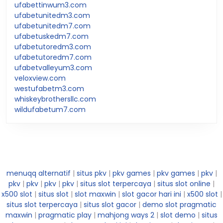
ufabettinwum3.com
ufabetunitedm3.com
ufabetunitedm7.com
ufabetuskedm7.com
ufabetutoredm3.com
ufabetutoredm7.com
ufabetvalleyum3.com
veloxview.com
westufabetm3.com
whiskeybrothersllc.com
wildufabetum7.com
menuqq alternatif
|
situs pkv
|
pkv games
|
pkv games
|
pkv
|
pkv
|
pkv
|
pkv
|
pkv
|
situs slot terpercaya
|
situs slot online
|
x500 slot
|
situs slot
|
slot maxwin
|
slot gacor hari ini
|
x500 slot
|
situs slot terpercaya
|
situs slot gacor
|
demo slot pragmatic
maxwin
|
pragmatic play
|
mahjong ways 2
|
slot demo
|
situs