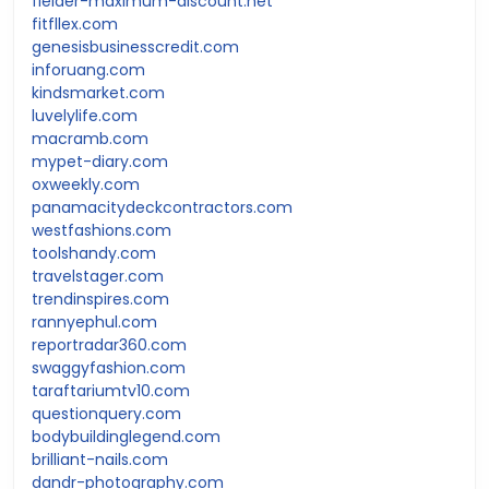
fielder-maximum-discount.net
fitfllex.com
genesisbusinesscredit.com
inforuang.com
kindsmarket.com
luvelylife.com
macramb.com
mypet-diary.com
oxweekly.com
panamacitydeckcontractors.com
westfashions.com
toolshandy.com
travelstager.com
trendinspires.com
rannyephul.com
reportradar360.com
swaggyfashion.com
taraftariumtv10.com
questionquery.com
bodybuildinglegend.com
brilliant-nails.com
dandr-photography.com