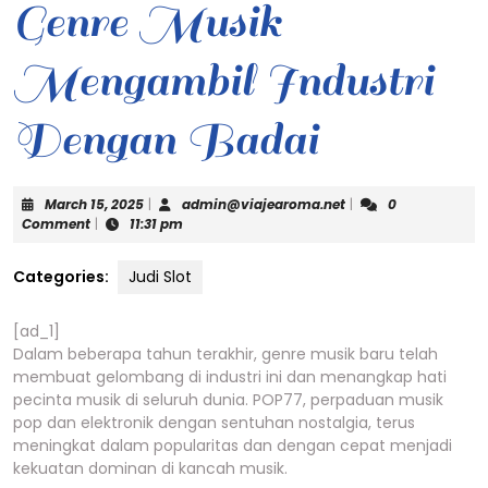
Genre Musik
Mengambil Industri
Dengan Badai
March
admin@viajearoma.
March 15, 2025
|
admin@viajearoma.net
|
0
15,
Comment
|
11:31 pm
2025
Categories:
Judi Slot
[ad_1]
Dalam beberapa tahun terakhir, genre musik baru telah
membuat gelombang di industri ini dan menangkap hati
pecinta musik di seluruh dunia. POP77, perpaduan musik
pop dan elektronik dengan sentuhan nostalgia, terus
meningkat dalam popularitas dan dengan cepat menjadi
kekuatan dominan di kancah musik.