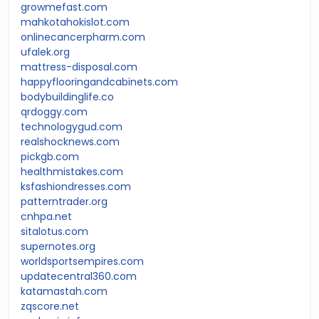
growmefast.com
mahkotahokislot.com
onlinecancerpharm.com
ufalek.org
mattress-disposal.com
happyflooringandcabinets.com
bodybuildinglife.co
qrdoggy.com
technologygud.com
realshocknews.com
pickgb.com
healthmistakes.com
ksfashiondresses.com
patterntrader.org
cnhpa.net
sitalotus.com
supernotes.org
worldsportsempires.com
updatecentral360.com
katamastah.com
zqscore.net