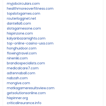
myjobcirculars.com
healthmoreoverfitness.com
topslotxgames.com
routerloggnet.net
dantella6.com
slotsgamesone.com
hispinzone.com
kalyanbazarnights.com
top-online-casino-usa.com
honghuidoor.com
flowingtravel.com
nineniki.com
brandiospecialists.com
medicalcare7.com
adtennaball.com
nabzah.com
mongive.com
matkagameresultsview.com
getsolutionsonline.com
hispinner.org
criticalinsurance.info