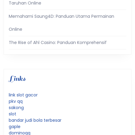
Taruhan Online
Memahami Saung4D: Panduan Utama Permainan
Online
The Rise of Ahl Casino: Panduan Komprehensif
Links
link slot gacor
pkv qq
sakong
slot
bandar judi bola terbesar
gaple
dominoqq