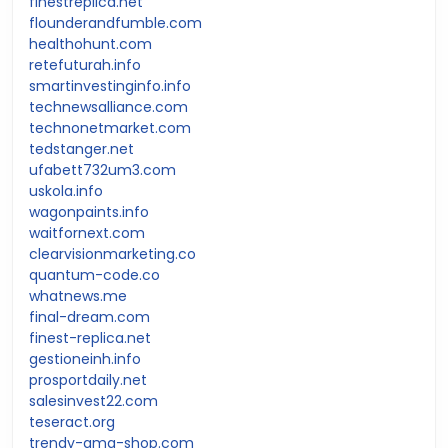
finestreplica.net
flounderandfumble.com
healthohunt.com
retefuturah.info
smartinvestinginfo.info
technewsalliance.com
technonetmarket.com
tedstanger.net
ufabett732um3.com
uskola.info
wagonpaints.info
waitfornext.com
clearvisionmarketing.co
quantum-code.co
whatnews.me
final-dream.com
finest-replica.net
gestioneinh.info
prosportdaily.net
salesinvest22.com
teseract.org
trendy-ama-shop.com