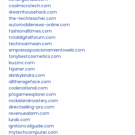
coolmicrotech.com
dreamhousehack.com
the-techteacher.com
automobilenews-online.com
fashionalltimes.com
totaldigitalforum.com
technoarmaan.com
empresasposicionamientoweb.com
tonybestcosmetics.com
buzznc.com
fxjoiner.com
skinbykindra.com
alltherageface.com
codenational.com
progameexplorer.com
rockislandroastery.com
directselling-pro.com
revenuealarm.com
lurab.com
ignitioncoilguide.com
mytechcomputer.com