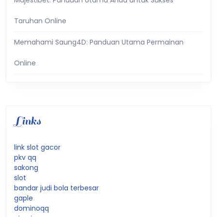
Taruhan Online
Memahami Saung4D: Panduan Utama Permainan
Online
Links
link slot gacor
pkv qq
sakong
slot
bandar judi bola terbesar
gaple
dominoqq