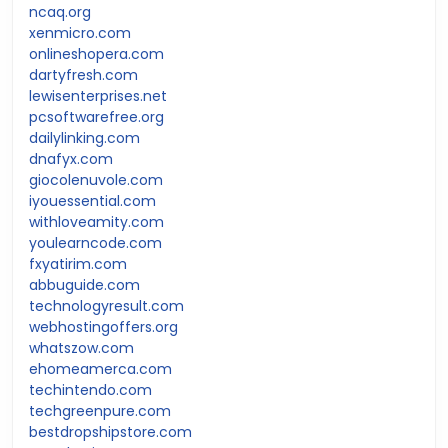
ncaq.org
xenmicro.com
onlineshopera.com
dartyfresh.com
lewisenterprises.net
pcsoftwarefree.org
dailylinking.com
dnafyx.com
giocolenuvole.com
iyouessential.com
withloveamity.com
youlearncode.com
fxyatirim.com
abbuguide.com
technologyresult.com
webhostingoffers.org
whatszow.com
ehomeamerca.com
techintendo.com
techgreenpure.com
bestdropshipstore.com