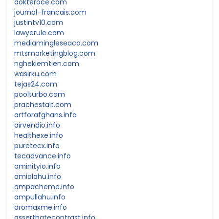
dokteroce.com
journal-francais.com
justintv10.com
lawyerule.com
mediamingleseaco.com
mtsmarketingblog.com
nghekiemtien.com
wasirku.com
tejas24.com
poolturbo.com
prachestait.com
artforafghans.info
airvendio.info
healthexe.info
puretecx.info
tecadvance.info
aminityio.info
amiolahu.info
ampacheme.info
ampullahu.info
aromaxme.info
asserthatecontrast.info