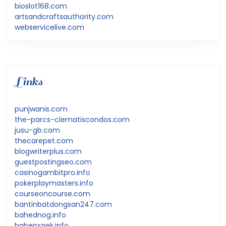
bioslot168.com
artsandcraftsauthority.com
webservicelive.com
Links
punjwanis.com
the-parcs-clematiscondos.com
jusu-gb.com
thecarepet.com
blogwriterplus.com
guestpostingseo.com
casinogambitpro.info
pokerplaymasters.info
courseoncourse.com
bantinbatdongsan247.com
bahednog.info
bahenxgek.info