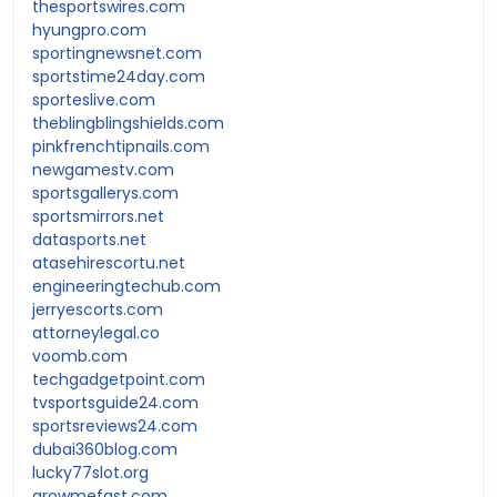
thesportswires.com
hyungpro.com
sportingnewsnet.com
sportstime24day.com
sporteslive.com
theblingblingshields.com
pinkfrenchtipnails.com
newgamestv.com
sportsgallerys.com
sportsmirrors.net
datasports.net
atasehirescortu.net
engineeringtechub.com
jerryescorts.com
attorneylegal.co
voomb.com
techgadgetpoint.com
tvsportsguide24.com
sportsreviews24.com
dubai360blog.com
lucky77slot.org
growmefast.com