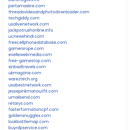
pertamaskre.com
threadsvideoandphotodownloader.com
techgiddy.com
usalivenetwork.com
jackpotrushonline.info
ucnewshindi.com
freecellphonedatabase.com
gamersrope.com
exellewebmedia.com
free-gamestop.com
sinbadtravels.com
ukmagzine.com
wareztech.org
usabestnetwork.com
jessepinkmanoutfit.com
umailsend.com
retarys.com
fasterformationcpf.com
goldensnuggles.com
lookbattlemap.com
buyrdpservice.com