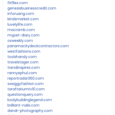
fitfllex.com
genesisbusinesscredit.com
inforuang.com
kindsmarket.com
luvelylife.com
macramb.com
mypet-diary.com
oxweekly.com
panamacitydeckcontractors.com
westfashions.com
toolshandy.com
travelstager.com
trendinspires.com
rannyephul.com
reportradar360.com
swaggyfashion.com
taraftariumtv10.com
questionquery.com
bodybuildinglegend.com
brilliant-nails.com
dandr-photography.com