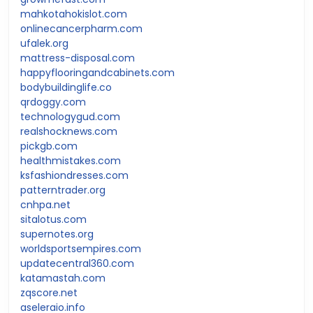
mahkotahokislot.com
onlinecancerpharm.com
ufalek.org
mattress-disposal.com
happyflooringandcabinets.com
bodybuildinglife.co
qrdoggy.com
technologygud.com
realshocknews.com
pickgb.com
healthmistakes.com
ksfashiondresses.com
patterntrader.org
cnhpa.net
sitalotus.com
supernotes.org
worldsportsempires.com
updatecentral360.com
katamastah.com
zqscore.net
aseleraio.info