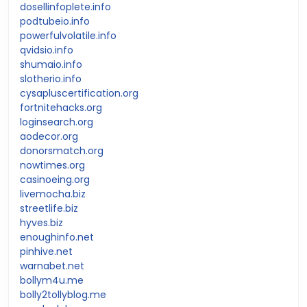
dosellinfoplete.info
podtubeio.info
powerfulvolatile.info
qvidsio.info
shumaio.info
slotherio.info
cysapluscertification.org
fortnitehacks.org
loginsearch.org
aodecor.org
donorsmatch.org
nowtimes.org
casinoeing.org
livemocha.biz
streetlife.biz
hyves.biz
enoughinfo.net
pinhive.net
warnabet.net
bollym4u.me
bolly2tollyblog.me