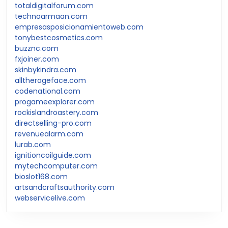
totaldigitalforum.com
technoarmaan.com
empresasposicionamientoweb.com
tonybestcosmetics.com
buzznc.com
fxjoiner.com
skinbykindra.com
alltherageface.com
codenational.com
progameexplorer.com
rockislandroastery.com
directselling-pro.com
revenuealarm.com
lurab.com
ignitioncoilguide.com
mytechcomputer.com
bioslot168.com
artsandcraftsauthority.com
webservicelive.com