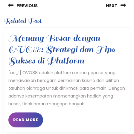
PREVIOUS
NEXT
navigation
Previous
Related Post
Next
post:
post:
Menang Besar dengan
OVO88: Strategi dan Tips
Menang
Sukses di Platform
Besar
[ad_1] OVO88 adalah platform online populer yang
menawarkan beragam permainan kasino dan pilihan
dengan
taruhan olahraga untuk dinikmati para pemain. Dengan
OVO88:
adanya kesempatan memenangkan hadiah yang
Strategi
besar, tidak heran mengapa banyak
dan
READ
READ MORE
MORE
Tips