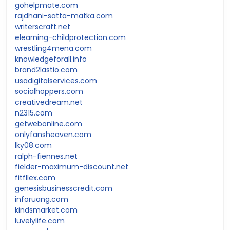
gohelpmate.com
rajdhani-satta-matka.com
writerscraft.net
elearning-childprotection.com
wrestling4mena.com
knowledgeforall.info
brand2lastio.com
usadigitalservices.com
socialhoppers.com
creativedream.net
n2315.com
getwebonline.com
onlyfansheaven.com
lky08.com
ralph-fiennes.net
fielder-maximum-discount.net
fitfllex.com
genesisbusinesscredit.com
inforuang.com
kindsmarket.com
luvelylife.com