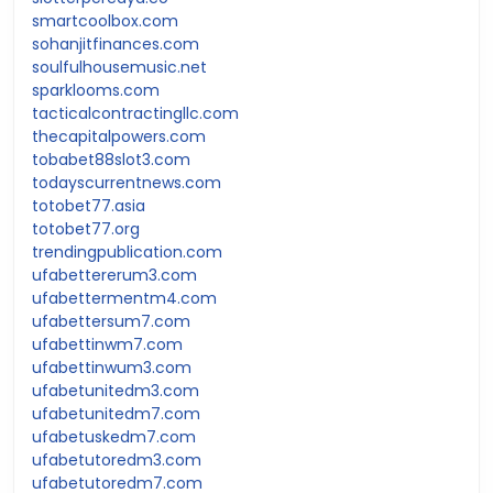
smartcoolbox.com
sohanjitfinances.com
soulfulhousemusic.net
sparklooms.com
tacticalcontractingllc.com
thecapitalpowers.com
tobabet88slot3.com
todayscurrentnews.com
totobet77.asia
totobet77.org
trendingpublication.com
ufabettererum3.com
ufabettermentm4.com
ufabettersum7.com
ufabettinwm7.com
ufabettinwum3.com
ufabetunitedm3.com
ufabetunitedm7.com
ufabetuskedm7.com
ufabetutoredm3.com
ufabetutoredm7.com