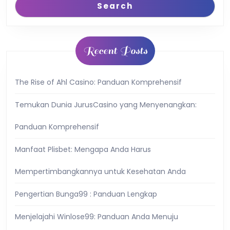
Search
Recent Posts
The Rise of Ahl Casino: Panduan Komprehensif
Temukan Dunia JurusCasino yang Menyenangkan:
Panduan Komprehensif
Manfaat Plisbet: Mengapa Anda Harus
Mempertimbangkannya untuk Kesehatan Anda
Pengertian Bunga99 : Panduan Lengkap
Menjelajahi Winlose99: Panduan Anda Menuju