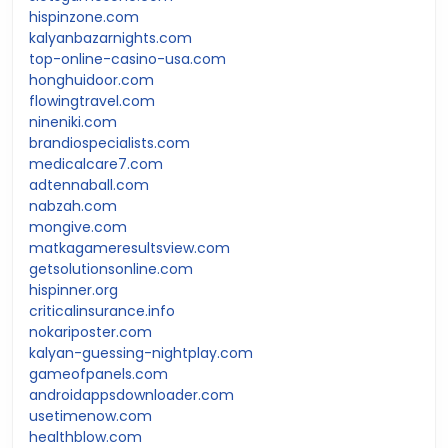
hispinzone.com
kalyanbazarnights.com
top-online-casino-usa.com
honghuidoor.com
flowingtravel.com
nineniki.com
brandiospecialists.com
medicalcare7.com
adtennaball.com
nabzah.com
mongive.com
matkagameresultsview.com
getsolutionsonline.com
hispinner.org
criticalinsurance.info
nokariposter.com
kalyan-guessing-nightplay.com
gameofpanels.com
androidappsdownloader.com
usetimenow.com
healthblow.com