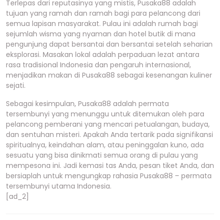
Terlepas dari reputasinya yang mistis, Pusaka88 adalah
tujuan yang ramah dan ramah bagi para pelancong dari
semua lapisan masyarakat. Pulau ini adalah rumah bagi
sejumlah wisma yang nyaman dan hotel butik di mana
pengunjung dapat bersantai dan bersantai setelah seharian
eksplorasi. Masakan lokal adalah perpaduan lezat antara
rasa tradisional Indonesia dan pengaruh internasional,
menjadikan makan di Pusaka88 sebagai kesenangan kuliner
sejati.
Sebagai kesimpulan, Pusaka88 adalah permata
tersembunyi yang menunggu untuk ditemukan oleh para
pelancong pemberani yang mencari petualangan, budaya,
dan sentuhan misteri. Apakah Anda tertarik pada signifikansi
spiritualnya, keindahan alam, atau peninggalan kuno, ada
sesuatu yang bisa dinikmati semua orang di pulau yang
mempesona ini. Jadi kemasi tas Anda, pesan tiket Anda, dan
bersiaplah untuk mengungkap rahasia Pusaka88 – permata
tersembunyi utama Indonesia.
[ad_2]
Post