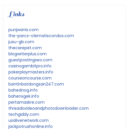
Links
punjwanis.com
the-parcs-clematiscondos.com
jusu-gb.com
thecarepet.com
blogwriterplus.com
guestpostingseo.com
casinogambitpro.info
pokerplaymasters.info
courseoncourse.com
bantinbatdongsan247.com
bahednog.info
bahenxgek.info
pertamaskre.com
threadsvideoandphotodownloader.com
techgiddy.com
usalivenetwork.com
jackpotrushonline.info