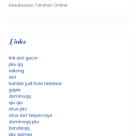
Kesuksesan Taruhan Online
Links
link slot gacor
pkv qq
sakong
slot
bandar judi bola terbesar
gaple
dominoqq
qiu qiu
situs pkv
situs slot terpercaya
dominoqq pkv
bandarqq
pkv games