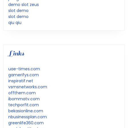
demo slot zeus
slot demo
slot demo
qiu qiu
Links
uae-times.com
gamerifys.com
inspiratif.net
vsmsnetworks.com
offthem.com
ibommatv.com
techporfit.com
bekasionline.com
nbusinessplan.com
greenlife360.com