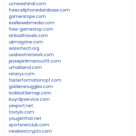
ucnewshindi.com
freecellphonedatabase.com
gamersrope.com
exellewebmedia.com
free-gamestop.com
sinbadtravels.com
ukmagzine.com
wareztech.org
usabestnetwork.com
jessepinkmanoutfit.com
umailsend.com
retarys.com
fasterformationcpf.com
goldensnuggles.com
lookbattlemap.com
buyrdpservice.com
yesport.net
tostylo.com
yougetthat.net
sportsnetclub.com
newbestcrypto.com