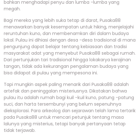
bahkan menghadapi penyu dan lumba -lumba yang
megah.
Bagi mereka yang lebih suka tetap di darat, Pusaka88
menawarkan banyak kesempatan untuk hiking, menjelajahi
reruntuhan kuno, dan membenamkan diri dalam budaya
lokal. Pulau ini dihiasi dengan desa -desa tradisional di mana
pengunjung dapat belajar tentang kebiasaan dan tradisi
masyarakat adat yang menyebut Pusaka88 sebagai rumah.
Dari pertunjukan tari tradisional hingga lokakarya kerajinan
tangan, tidak ada kekurangan pengalaman budaya yang
bisa didapat di pulau yang mempesona ini.
Tapi mungkin aspek paling menarik dari Pusaka88 adalah
artefak dan peninggalan misteriusnya. Dikatakan bahwa
pulau itu adalah rumah bagi kuil -kuil kuno, patung -patung
suci, dan harta tersembunyi yang belum sepenuhnya
dieksplorasi. Para arkeolog dan sejarawan telah lama tertarik
pada Pusaka88 untuk mencari petunjuk tentang masa
lalunya yang misterius, tetapi banyak pertanyaan tetap
tidak terjawab.