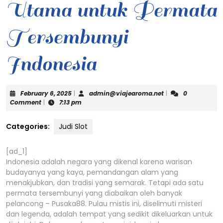
Utama untuk Permata
Tersembunyi
Indonesia
February
admin@viajearom
February 6, 2025
|
admin@viajearoma.net
|
0
6,
Comment
|
7:13 pm
2025
Categories:
Judi Slot
[ad_1]
Indonesia adalah negara yang dikenal karena warisan
budayanya yang kaya, pemandangan alam yang
menakjubkan, dan tradisi yang semarak. Tetapi ada satu
permata tersembunyi yang diabaikan oleh banyak
pelancong – Pusaka88. Pulau mistis ini, diselimuti misteri
dan legenda, adalah tempat yang sedikit dikeluarkan untuk