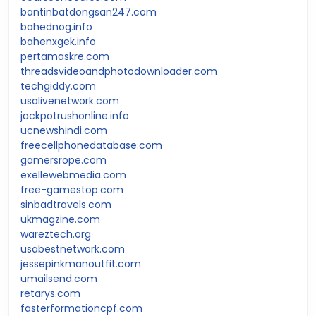
bantinbatdongsan247.com
bahednog.info
bahenxgek.info
pertamaskre.com
threadsvideoandphotodownloader.com
techgiddy.com
usalivenetwork.com
jackpotrushonline.info
ucnewshindi.com
freecellphonedatabase.com
gamersrope.com
exellewebmedia.com
free-gamestop.com
sinbadtravels.com
ukmagzine.com
wareztech.org
usabestnetwork.com
jessepinkmanoutfit.com
umailsend.com
retarys.com
fasterformationcpf.com