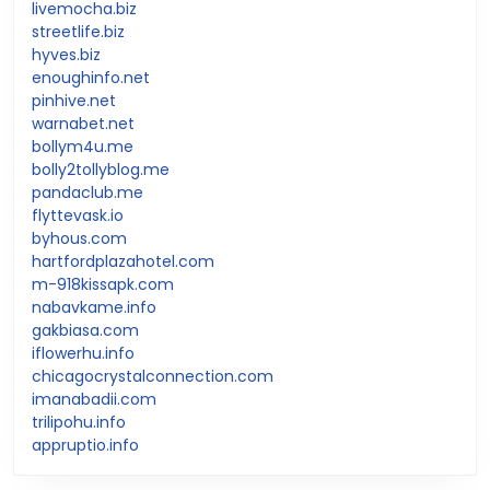
livemocha.biz
streetlife.biz
hyves.biz
enoughinfo.net
pinhive.net
warnabet.net
bollym4u.me
bolly2tollyblog.me
pandaclub.me
flyttevask.io
byhous.com
hartfordplazahotel.com
m-918kissapk.com
nabavkame.info
gakbiasa.com
iflowerhu.info
chicagocrystalconnection.com
imanabadii.com
trilipohu.info
appruptio.info