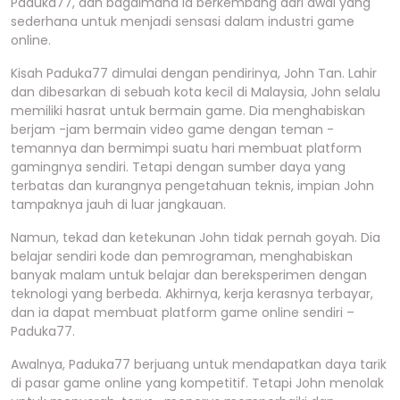
Paduka77, dan bagaimana ia berkembang dari awal yang
sederhana untuk menjadi sensasi dalam industri game
online.
Kisah Paduka77 dimulai dengan pendirinya, John Tan. Lahir
dan dibesarkan di sebuah kota kecil di Malaysia, John selalu
memiliki hasrat untuk bermain game. Dia menghabiskan
berjam -jam bermain video game dengan teman -
temannya dan bermimpi suatu hari membuat platform
gamingnya sendiri. Tetapi dengan sumber daya yang
terbatas dan kurangnya pengetahuan teknis, impian John
tampaknya jauh di luar jangkauan.
Namun, tekad dan ketekunan John tidak pernah goyah. Dia
belajar sendiri kode dan pemrograman, menghabiskan
banyak malam untuk belajar dan bereksperimen dengan
teknologi yang berbeda. Akhirnya, kerja kerasnya terbayar,
dan ia dapat membuat platform game online sendiri –
Paduka77.
Awalnya, Paduka77 berjuang untuk mendapatkan daya tarik
di pasar game online yang kompetitif. Tetapi John menolak