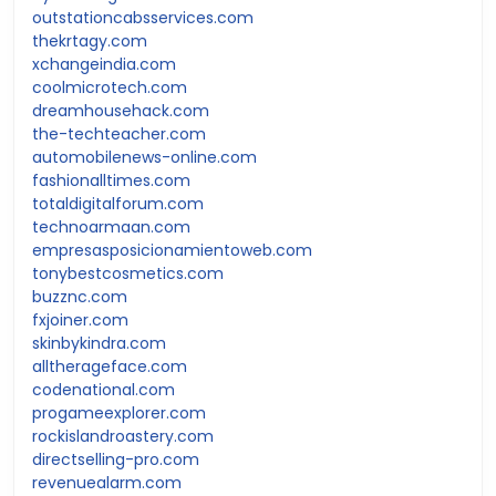
outstationcabsservices.com
thekrtagy.com
xchangeindia.com
coolmicrotech.com
dreamhousehack.com
the-techteacher.com
automobilenews-online.com
fashionalltimes.com
totaldigitalforum.com
technoarmaan.com
empresasposicionamientoweb.com
tonybestcosmetics.com
buzznc.com
fxjoiner.com
skinbykindra.com
alltherageface.com
codenational.com
progameexplorer.com
rockislandroastery.com
directselling-pro.com
revenuealarm.com