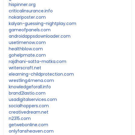
hispinner.org
criticalinsurance.info
nokariposter.com
kalyan-guessing-nightplay.com
gameofpanels.com
androidappsdownloader.com
usetimenow.com
healthblow.com
gohelpmate.com
rajdhani-satta-matka.com
writerscraft.net
elearning-childprotection.com
wrestling4mena.com
knowledgeforall.info
brand2lastio.com
usadigitalservices.com
socialhoppers.com
creativedream.net
n2315.com
getwebonline.com
onlyfansheaven.com