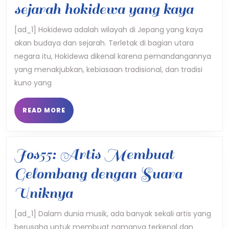
Melu
sejarah hokidewa yang kaya
buda
[ad_1] Hokidewa adalah wilayah di Jepang yang kaya
akan budaya dan sejarah. Terletak di bagian utara
dan
negara itu, Hokidewa dikenal karena pemandangannya
sejar
yang menakjubkan, kebiasaan tradisional, dan tradisi
hoki
kuno yang
yang
READ
READ MORE
MORE
kaya
Jos55: Artis Membuat
Gelombang dengan Suara
Jos55:
Uniknya
Artis
[ad_1] Dalam dunia musik, ada banyak sekali artis yang
berusaha untuk membuat namanya terkenal dan