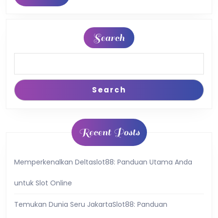
Per
MORE
An
Ket
Search
Search
Recent Posts
Memperkenalkan Deltaslot88: Panduan Utama Anda
untuk Slot Online
Temukan Dunia Seru JakartaSlot88: Panduan