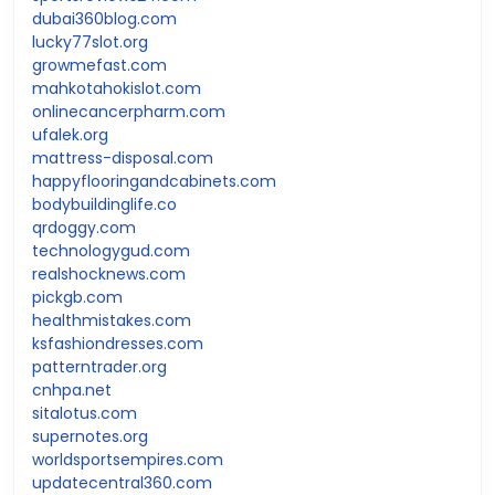
dubai360blog.com
lucky77slot.org
growmefast.com
mahkotahokislot.com
onlinecancerpharm.com
ufalek.org
mattress-disposal.com
happyflooringandcabinets.com
bodybuildinglife.co
qrdoggy.com
technologygud.com
realshocknews.com
pickgb.com
healthmistakes.com
ksfashiondresses.com
patterntrader.org
cnhpa.net
sitalotus.com
supernotes.org
worldsportsempires.com
updatecentral360.com