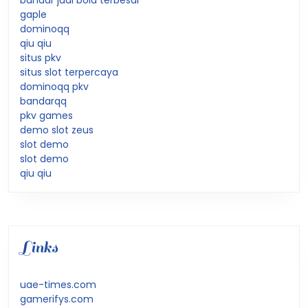
gaple
dominoqq
qiu qiu
situs pkv
situs slot terpercaya
dominoqq pkv
bandarqq
pkv games
demo slot zeus
slot demo
slot demo
qiu qiu
Links
uae-times.com
gamerifys.com