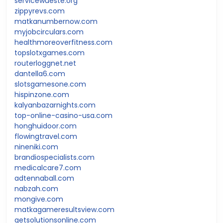
servicewueste.org
zippyrevs.com
matkanumbernow.com
myjobcirculars.com
healthmoreoverfitness.com
topslotxgames.com
routerloggnet.net
dantella6.com
slotsgamesone.com
hispinzone.com
kalyanbazarnights.com
top-online-casino-usa.com
honghuidoor.com
flowingtravel.com
nineniki.com
brandiospecialists.com
medicalcare7.com
adtennaball.com
nabzah.com
mongive.com
matkagameresultsview.com
getsolutionsonline.com