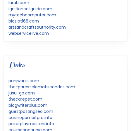
lurab.com
ignitioncoilguide.com
mytechcomputer.com
bioslot168.com
artsandcraftsauthority.com
webservicelive.com
Links
punjwanis.com
the-parcs-clematiscondos.com
jusu-gb.com
thecarepet.com
blogwriterplus.com
guestpostingseo.com
casinogambitpro.info
pokerplaymasters.info
courseoncourse.com