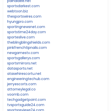
painaidee.net
sportsdarkest.com
webtoon.biz
thesportswires.com
hyungpro.com
sportingnewsnet.com
sportstime24day.com
sporteslive.com
theblingblingshields.com
pinkfrenchtipnails.com
newgamestv.com
sportsgallerys.com
sportsmirrors.net
datasports.net
atasehirescortu.net
engineeringtechub.com
jerryescorts.com
attorneylegal.co
voomb.com
techgadgetpoint.com
tvsportsguide24.com
sportsreviews24.com