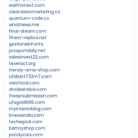
waitfornext.com
clearvisionmarketing.co
quantum-code.co
whatnews.me
final-dream.com
finest-replica.net
gestioneinh.info
prosportdaily.net
salesinvest22.com
teseract.org
trendy-ama-shop.com
ufabett732m7.com
visiofood.com
droidwindow.com
freeprsubmission.com
ufagold666.com
myinteriorblog.com
bnewsindia.com
techiepick.com
bamzyshop.com
pondycars.com