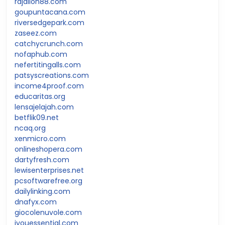
rajalion88.com
goupuntacana.com
riversedgepark.com
zaseez.com
catchycrunch.com
nofaphub.com
nefertitingalls.com
patsyscreations.com
income4proof.com
educaritas.org
lensajelajah.com
betflik09.net
ncaq.org
xenmicro.com
onlineshopera.com
dartyfresh.com
lewisenterprises.net
pcsoftwarefree.org
dailylinking.com
dnafyx.com
giocolenuvole.com
iyouessential.com