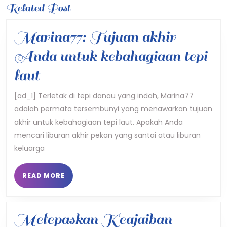
Previous
Related Post
Next
post:
post:
Marina77: Tujuan akhir
Anda untuk kebahagiaan tepi
Marina77:
laut
Tujuan
[ad_1] Terletak di tepi danau yang indah, Marina77
adalah permata tersembunyi yang menawarkan tujuan
akhir
akhir untuk kebahagiaan tepi laut. Apakah Anda
Anda
mencari liburan akhir pekan yang santai atau liburan
untuk
keluarga
kebahagiaan
READ
READ MORE
MORE
tepi
laut
Melepaskan Keajaiban