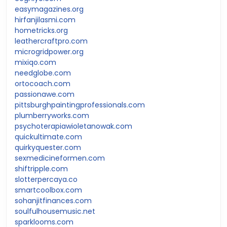
easymagazines.org
hirfanjilasmi.com
hometricks.org
leathercraftpro.com
microgridpower.org
mixiqo.com
needglobe.com
ortocoach.com
passionawe.com
pittsburghpaintingprofessionals.com
plumberryworks.com
psychoterapiawioletanowak.com
quickultimate.com
quirkyquester.com
sexmedicineformen.com
shiftripple.com
slotterpercaya.co
smartcoolbox.com
sohanjitfinances.com
soulfulhousemusic.net
sparklooms.com