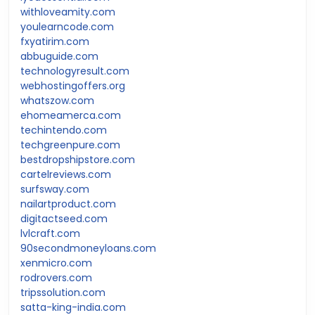
withloveamity.com
youlearncode.com
fxyatirim.com
abbuguide.com
technologyresult.com
webhostingoffers.org
whatszow.com
ehomeamerca.com
techintendo.com
techgreenpure.com
bestdropshipstore.com
cartelreviews.com
surfsway.com
nailartproduct.com
digitactseed.com
lvlcraft.com
90secondmoneyloans.com
xenmicro.com
rodrovers.com
tripssolution.com
satta-king-india.com