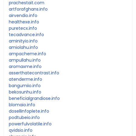
prachestait.com
artforafghans.info
airvendio.info
healthexe.info
puretecx.info
tecadvance.info
aminityio.info
amiolahu.info
ampacheme.info
ampullahu.info
aromaxme.info
asserthatecontrast.info
atenderme.info
bangumiio.info
bekosunhu.info
beneficialgrandiose.info
blomaio.info
dosellinfoplete.info
podtubeio.info
powerfulvolatile.info
qvidsio.info