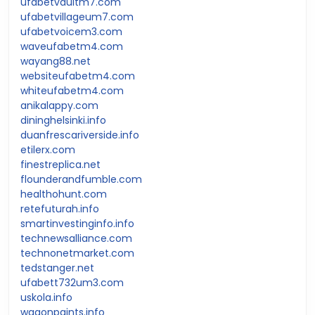
ufabetvaultm7.com
ufabetvillageum7.com
ufabetvoicem3.com
waveufabetm4.com
wayang88.net
websiteufabetm4.com
whiteufabetm4.com
anikalappy.com
dininghelsinki.info
duanfrescariverside.info
etilerx.com
finestreplica.net
flounderandfumble.com
healthohunt.com
retefuturah.info
smartinvestinginfo.info
technewsalliance.com
technonetmarket.com
tedstanger.net
ufabett732um3.com
uskola.info
wagonpaints.info