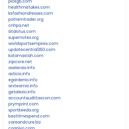
pickgb.com
healthmistakes.com
ksfashiondresses.com
patterntrader.org
cnhpa.net
sitalotus.com
supernotes.org
worldsportsempires.com
updatecentral360.com
katamastah.com
zqscore.net
aseleraio.info
asticio.info
egardenio.info
arxteamio.info
getalexio.info
accountaudittaxcon.com
prymprint.com
sportkeeda.org
besttimespend.com
careandcure.biz
cogniyo.com