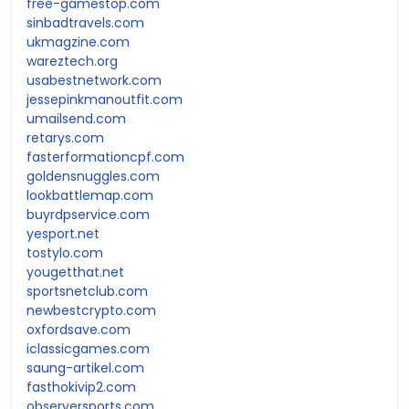
free-gamestop.com
sinbadtravels.com
ukmagzine.com
wareztech.org
usabestnetwork.com
jessepinkmanoutfit.com
umailsend.com
retarys.com
fasterformationcpf.com
goldensnuggles.com
lookbattlemap.com
buyrdpservice.com
yesport.net
tostylo.com
yougetthat.net
sportsnetclub.com
newbestcrypto.com
oxfordsave.com
iclassicgames.com
saung-artikel.com
fasthokivip2.com
observersports.com