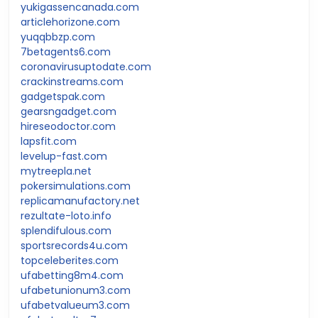
yukigassencanada.com
articlehorizone.com
yuqqbbzp.com
7betagents6.com
coronavirusuptodate.com
crackinstreams.com
gadgetspak.com
gearsngadget.com
hireseodoctor.com
lapsfit.com
levelup-fast.com
mytreepla.net
pokersimulations.com
replicamanufactory.net
rezultate-loto.info
splendifulous.com
sportsrecords4u.com
topceleberites.com
ufabetting8m4.com
ufabetunionum3.com
ufabetvalueum3.com