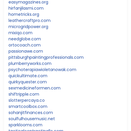
easymagazines.org
hirfanjilasmi.com
hometricks.org
leathercraftpro.com
microgridpower.org
mixiqo.com
needglobe.com
ortocoach.com
passionawe.com
pittsburghpaintingprofessionals.com
plumberryworks.com
psychoterapiawioletanowak.com
quickultimate.com
quirkyquester.com
sexmedicineformen.com
shiftripple.com
slotterpercaya.co
smartcoolbox.com
sohanjitfinances.com
soulfulhousemusic.net
sparklooms.com
tacticalcontractingllc.com