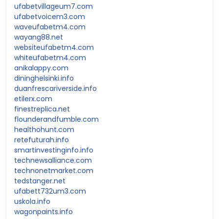
ufabetvillageum7.com
ufabetvoicem3.com
waveufabetm4.com
wayang88.net
websiteufabetm4.com
whiteufabetm4.com
anikalappy.com
dininghelsinki.info
duanfrescariverside.info
etilerx.com
finestreplica.net
flounderandfumble.com
healthohunt.com
retefuturah.info
smartinvestinginfo.info
technewsalliance.com
technonetmarket.com
tedstanger.net
ufabett732um3.com
uskola.info
wagonpaints.info