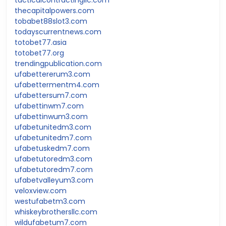
thecapitalpowers.com
tobabet88slot3.com
todayscurrentnews.com
totobet77.asia
totobet77.org
trendingpublication.com
ufabettererum3.com
ufabettermentm4.com
ufabettersum7.com
ufabettinwm7.com
ufabettinwum3.com
ufabetunitedm3.com
ufabetunitedm7.com
ufabetuskedm7.com
ufabetutoredm3.com
ufabetutoredm7.com
ufabetvalleyum3.com
veloxview.com
westufabetm3.com
whiskeybrothersllc.com
wildufabetum7.com