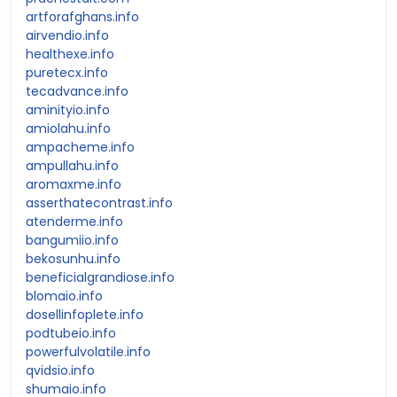
artforafghans.info
airvendio.info
healthexe.info
puretecx.info
tecadvance.info
aminityio.info
amiolahu.info
ampacheme.info
ampullahu.info
aromaxme.info
asserthatecontrast.info
atenderme.info
bangumiio.info
bekosunhu.info
beneficialgrandiose.info
blomaio.info
dosellinfoplete.info
podtubeio.info
powerfulvolatile.info
qvidsio.info
shumaio.info