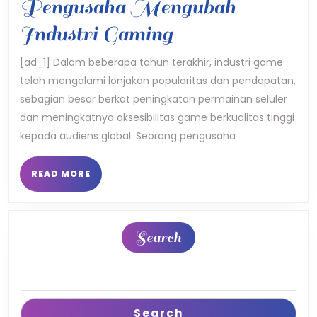
Pengusaha Mengubah
Bangkitnya
Industri Gaming
Sultanking:
[ad_1] Dalam beberapa tahun terakhir, industri game
telah mengalami lonjakan popularitas dan pendapatan,
Bagaimana
sebagian besar berkat peningkatan permainan seluler
Seorang
dan meningkatnya aksesibilitas game berkualitas tinggi
Pengusaha
kepada audiens global. Seorang pengusaha
Mengubah
READ
READ MORE
MORE
Industri
Gaming
Search
Search