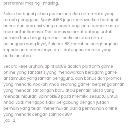
preferensi masing -masing.
Selain berbagai pilihan permainan dan antarmuka yang
ramah pengguna, SpinHoki88 juga menawarkan berbagai
bonus dan promosi yang menarik bagi para pemain untuk
memanfaatkannya. Dari bonus selamat datang untuk
pemain baru hingga promosi berkelanjutan untuk
pelanggan yang loyal, Spinhoki88 memberi penghargaan
kepada para pemainnya atas dukungan mereka yang
berkelanjutan.
Secara keseluruhan, SpinHoki88 adalah platform game
online yang fantastis yang menawarkan beragam game,
antarmuka yang ramah pengguna, dan bonus dan promosi
yang menarik. Apakah Anda seorang gamer berpengalaman
yang mencari tantangan baru atau pemain biasa yang
mencari hiburan, Spinhoki88 pasti memiliki sesuatu untuk
Anda. Jadi mengapa tidak bergabung dengan jutaan
pemain yang telah menemukan dunia permainan online
yang menarik dengan spinhoki88?
[ad_2]