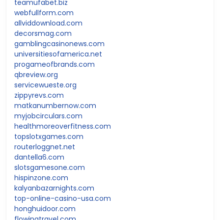
teamufabet.biz
webfullform.com
allviddownload.com
decorsmag.com
gamblingcasinonews.com
universitiesofamerica.net
progameofbrands.com
qbreview.org
servicewueste.org
zippyrevs.com
matkanumbernow.com
myjobcirculars.com
healthmoreoverfitness.com
topslotxgames.com
routerloggnet.net
dantella6.com
slotsgamesone.com
hispinzone.com
kalyanbazarnights.com
top-online-casino-usa.com
honghuidoor.com
flowingtravel.com