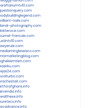
swaggyfashion.com
taraftariumtv10.com
questionquery.com
bodybuildinglegend.com
brilliant-nails.com
dandr-photography.com
dokteroce.com
journal-francais.com
justintv10.com
lawyerule.com
mediamingleseaco.com
mtsmarketingblog.com
nghekiemtien.com
wasirku.com
tejas24.com
poolturbo.com
prachestait.com
artforafghans.info
airvendio.info
healthexe.info
puretecx.info
tecadvance.info