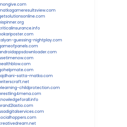
mongive.com
matkagameresultsview.com
getsolutionsonline.com
hispinner.org
criticalinsurance.info
nokariposter.com
kalyan-guessing-nightplay.com
gameofpanels.com
androidappsdownloader.com
usetimenow.com
healthblow.com
gohelpmate.com
rajdhani-satta-matka.com
writerscraft.net
elearning-childprotection.com
wrestling4mena.com
knowledgeforall.info
brand2lastio.com
usadigitalservices.com
socialhoppers.com
creativedream.net