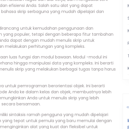
dan efisiensi Anda. Salah satu alat yang dapat
ahasa skrip serbaguna yang mudah dipelajari dan
ng dirancang untuk kemudahan penggunaan dan
on yang populer, tetapi dengan beberapa fitur tambahan
Anda dapat dengan mudah menulis skrip untuk
an melakukan perhitungan yang kompleks.
kaan luas fungsi dan modul bawaan. Modul -modul ini
erhana hingga manipulasi data yang kompleks. Ini berarti
ulis skrip yang melakukan berbagai tugas tanpa harus
 untuk pemrograman berorientasi objek. Ini berarti
e Anda ke dalam kelas dan objek, membuatnya lebih
memungkinkan Anda untuk menulis skrip yang lebih
 secara bersamaan.
miliki sintaksis ramah pengguna yang mudah dipelajari
an yang tepat untuk pemula yang baru memulai dengan
enginginkan alat yang kuat dan fleksibel untuk