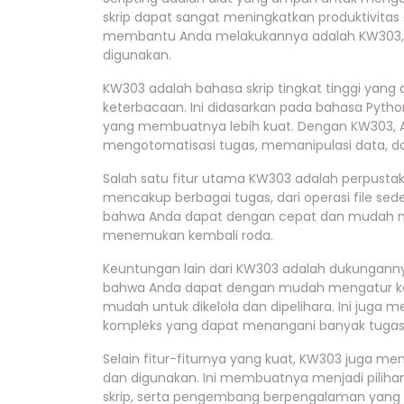
skrip dapat sangat meningkatkan produktivitas 
membantu Anda melakukannya adalah KW303, b
digunakan.
KW303 adalah bahasa skrip tingkat tinggi ya
keterbacaan. Ini didasarkan pada bahasa Pyth
yang membuatnya lebih kuat. Dengan KW303, 
mengotomatisasi tugas, memanipulasi data, d
Salah satu fitur utama KW303 adalah perpusta
mencakup berbagai tugas, dari operasi file sed
bahwa Anda dapat dengan cepat dan mudah men
menemukan kembali roda.
Keuntungan lain dari KW303 adalah dukungannya
bahwa Anda dapat dengan mudah mengatur kod
mudah untuk dikelola dan dipelihara. Ini juga 
kompleks yang dapat menangani banyak tugas
Selain fitur-fiturnya yang kuat, KW303 juga me
dan digunakan. Ini membuatnya menjadi pilih
skrip, serta pengembang berpengalaman yang m