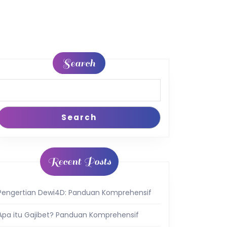
Search
Search
Recent Posts
Pengertian Dewi4D: Panduan Komprehensif
Apa itu Gajibet? Panduan Komprehensif