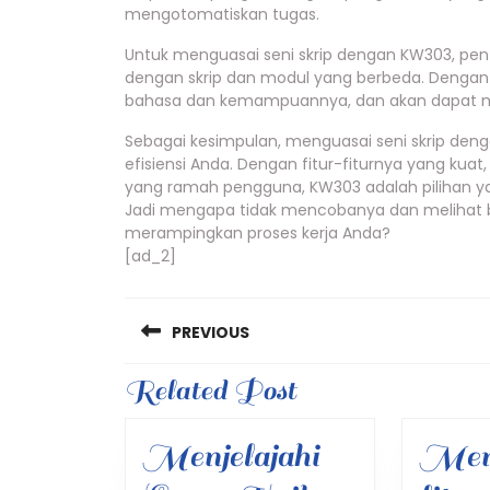
mengotomatiskan tugas.
Untuk menguasai seni skrip dengan KW303, pent
dengan skrip dan modul yang berbeda. Dengan 
bahasa dan kemampuannya, dan akan dapat menu
Sebagai kesimpulan, menguasai seni skrip den
efisiensi Anda. Dengan fitur-fiturnya yang kuat
yang ramah pengguna, KW303 adalah pilihan ya
Jadi mengapa tidak mencobanya dan melihat
merampingkan proses kerja Anda?
[ad_2]
Post
PREVIOUS
navigation
Previous
Related Post
post:
Menjelajahi
Menj