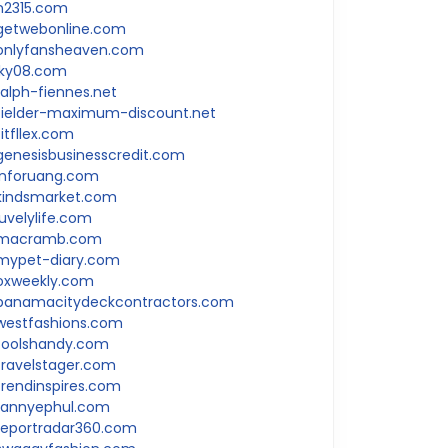
n2315.com
getwebonline.com
onlyfansheaven.com
lky08.com
ralph-fiennes.net
fielder-maximum-discount.net
fitfllex.com
genesisbusinesscredit.com
inforuang.com
kindsmarket.com
luvelylife.com
macramb.com
mypet-diary.com
oxweekly.com
panamacitydeckcontractors.com
westfashions.com
toolshandy.com
travelstager.com
trendinspires.com
rannyephul.com
reportradar360.com