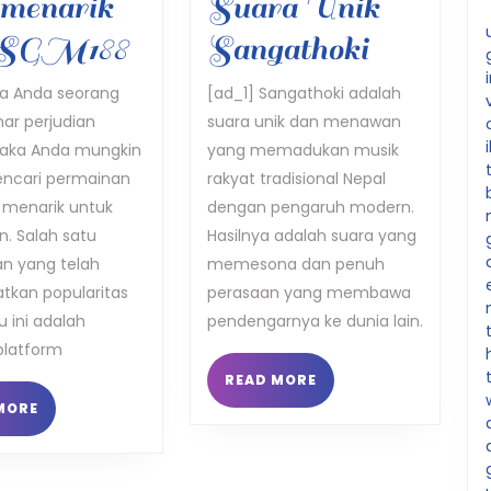
 menarik
Suara Unik
Menjelajahi
Temuka
i SGM188
Sangathoki
fitur
Suara
ika Anda seorang
[ad_1] Sangathoki adalah
r perjudian
menarik
suara unik dan menawan
Unik
maka Anda mungkin
yang memadukan musik
dari
Sangath
encari permainan
rakyat tradisional Nepal
SGM188
 menarik untuk
dengan pengaruh modern.
n. Salah satu
Hasilnya adalah suara yang
n yang telah
memesona dan penuh
kan popularitas
perasaan yang membawa
 ini adalah
pendengarnya ke dunia lain.
platform
READ
READ MORE
MORE
READ
MORE
MORE