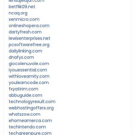
lensajelajah.com
betflik09.net
ncaq.org
xenmicro.com
onlineshopera.com
dartyfresh.com
lewisenterprises.net
pcsoftwarefree.org
dailylinking.com
dnafyx.com
giocolenuvole.com
iyouessential.com
withloveamity.com
youlearncode.com
fxyatirim.com
abbuguide.com
technologyresult.com
webhostingoffers.org
whatszow.com
ehomeamerca.com
techintendo.com
techgreenpure.com