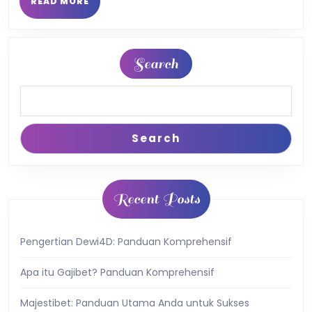
READ
READ MORE
MORE
kaya
Search
Search
Recent Posts
Pengertian Dewi4D: Panduan Komprehensif
Apa itu Gajibet? Panduan Komprehensif
Majestibet: Panduan Utama Anda untuk Sukses