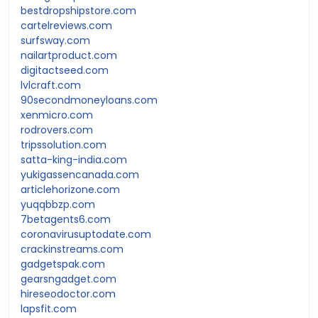
bestdropshipstore.com
cartelreviews.com
surfsway.com
nailartproduct.com
digitactseed.com
lvlcraft.com
90secondmoneyloans.com
xenmicro.com
rodrovers.com
tripssolution.com
satta-king-india.com
yukigassencanada.com
articlehorizone.com
yuqqbbzp.com
7betagents6.com
coronavirusuptodate.com
crackinstreams.com
gadgetspak.com
gearsngadget.com
hireseodoctor.com
lapsfit.com