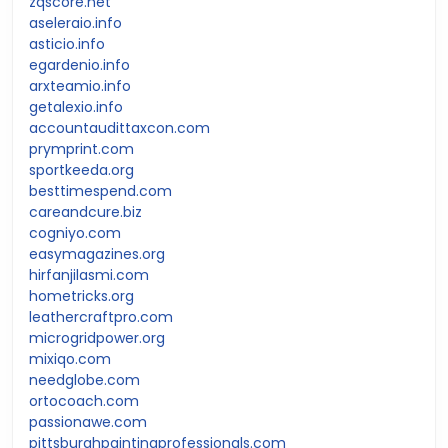
zqscore.net
aseleraio.info
asticio.info
egardenio.info
arxteamio.info
getalexio.info
accountaudittaxcon.com
prymprint.com
sportkeeda.org
besttimespend.com
careandcure.biz
cogniyo.com
easymagazines.org
hirfanjilasmi.com
hometricks.org
leathercraftpro.com
microgridpower.org
mixiqo.com
needglobe.com
ortocoach.com
passionawe.com
pittsburghpaintingprofessionals.com