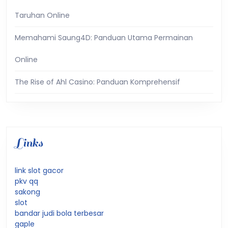
Taruhan Online
Memahami Saung4D: Panduan Utama Permainan
Online
The Rise of Ahl Casino: Panduan Komprehensif
Links
link slot gacor
pkv qq
sakong
slot
bandar judi bola terbesar
gaple