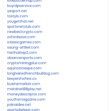
lookbattlemap.com
buyrdpservice.com
yesport.net
tostylo.com
yougetthat.net
sportsnetclub.com
newbestcrypto.com
oxfordsave.com
iclassicgames.com
saung-artikel.com
fasthokivip2.com
observersports.com
cryptominingplus.com
aquinoticiaspe.com
longhairedfrenchbulldog.com
lawyersforhire.co
businemarket.com
matahari88play.net
moneydescriptor.com
youthsmagazine.com
painaidee.net
sportsdarkest.com