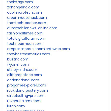
thekrtagy.com
xchangeindia.com
coolmicrotech.com
dreamhousehack.com
the-techteacher.com
automobilenews-online.com
fashionalltimes.com
totaldigitalforum.com
technoarmaan.com
empresasposicionamientoweb.com
tonybestcosmetics.com
buzznc.com
fxjoiner.com
skinbykindra.com
alltherageface.com
codenational.com
progameexplorer.com
rockislandroastery.com
directselling-pro.com
revenuealarm.com
lurab.com