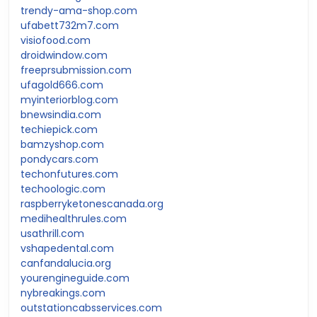
trendy-ama-shop.com
ufabett732m7.com
visiofood.com
droidwindow.com
freeprsubmission.com
ufagold666.com
myinteriorblog.com
bnewsindia.com
techiepick.com
bamzyshop.com
pondycars.com
techonfutures.com
techoologic.com
raspberryketonescanada.org
medihealthrules.com
usathrill.com
vshapedental.com
canfandalucia.org
yourengineguide.com
nybreakings.com
outstationcabsservices.com