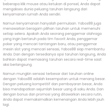
beberapa klik mouse atau ketukan di ponsel, Anda dapat
mengakses dunia peluang taruhan langsung dari
kenyamanan rumah Anda sendiri.
Namun kenyamanan hanyalah permulaan. Yabos88 juga
menawarkan beragam pilihan taruhan untuk memenuhi
setiap selera. Apakah Anda seorang penggemar olahraga
yang ingin bertaruh pada tim favorit Anda, penggemar
poker yang mencari tantangan baru, atau penggemar
mesin slot yang mencari sensasi, Yabos88 siap membantu
Anda. Dan dengan tersedianya opsi taruhan langsung, Anda
bahkan dapat memasang taruhan secara real-time saat
aksi berlangsung.
Namun mungkin sensasi terbesar dari taruhan online
dengan Yabos88 adalah kesempatan untuk menang besar.
Dengan peluang kompetitif dan pembayaran besar, Anda
bisa mendapatkan sejumlah besar uang di saku Anda. Dan
dengan bonus dan promosi yang ditawarkan secara rutin,
Anda dapat memaksimalkan kemenangan Anda lebih jauh
lagi.