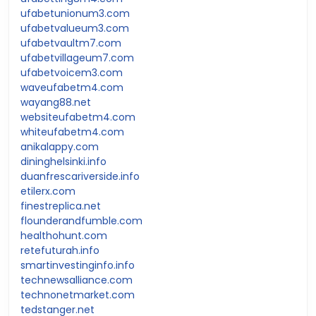
ufabetunionum3.com
ufabetvalueum3.com
ufabetvaultm7.com
ufabetvillageum7.com
ufabetvoicem3.com
waveufabetm4.com
wayang88.net
websiteufabetm4.com
whiteufabetm4.com
anikalappy.com
dininghelsinki.info
duanfrescariverside.info
etilerx.com
finestreplica.net
flounderandfumble.com
healthohunt.com
retefuturah.info
smartinvestinginfo.info
technewsalliance.com
technonetmarket.com
tedstanger.net