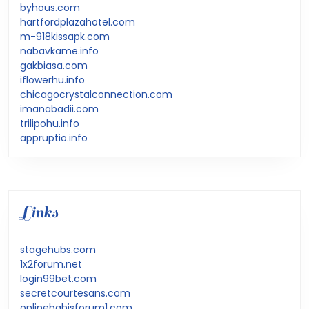
byhous.com
hartfordplazahotel.com
m-918kissapk.com
nabavkame.info
gakbiasa.com
iflowerhu.info
chicagocrystalconnection.com
imanabadii.com
trilipohu.info
appruptio.info
Links
stagehubs.com
1x2forum.net
login99bet.com
secretcourtesans.com
onlinebahisforum1.com