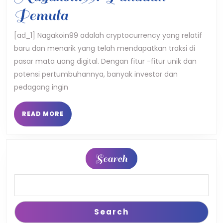
Menjelajahi
Pemula
Potensi
[ad_1] Nagakoin99 adalah cryptocurrency yang relatif
baru dan menarik yang telah mendapatkan traksi di
Nagakoin99:
pasar mata uang digital. Dengan fitur -fitur unik dan
Panduan
potensi pertumbuhannya, banyak investor dan
Pemula
pedagang ingin
READ
READ MORE
MORE
Search
Search