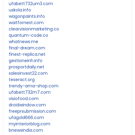
ufabett732um3.com
uskola.info
wagonpaints.info
waitfornext.com
clearvisionmarketing.co
quantum-code.co
whatnews.me
final-dream.com
finest-replica.net
gestioneinh.info
prosportdaily.net
salesinvest22.com
teseract.org
trendy-ama-shop.com
ufabett732m7.com
visiofood.com
droidwindow.com
freeprsubmission.com
ufagold666.com
myinteriorblog.com
bnewsindia.com