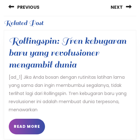
Post
PREVIOUS
NEXT
navigation
Previous
Related Post
Next
post:
post:
Rollingspin: Tren kebugaran
baru yang revolusioner
Rollingspin:
mengambil dunia
Tren
[ad_1] Jika Anda bosan dengan rutinitas latihan lama
yang sama dan ingin membumbui segalanya, tidak
kebugaran
terlihat lagi dari Rollingspin. Tren kebugaran baru yang
baru
revolusioner ini adalah membuat dunia terpesona,
yang
menawarkan
revolusioner
READ
READ MORE
MORE
mengambil