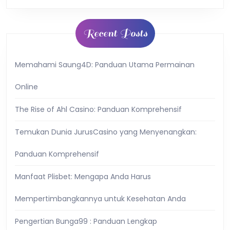
Recent Posts
Memahami Saung4D: Panduan Utama Permainan
Online
The Rise of Ahl Casino: Panduan Komprehensif
Temukan Dunia JurusCasino yang Menyenangkan:
Panduan Komprehensif
Manfaat Plisbet: Mengapa Anda Harus
Mempertimbangkannya untuk Kesehatan Anda
Pengertian Bunga99 : Panduan Lengkap