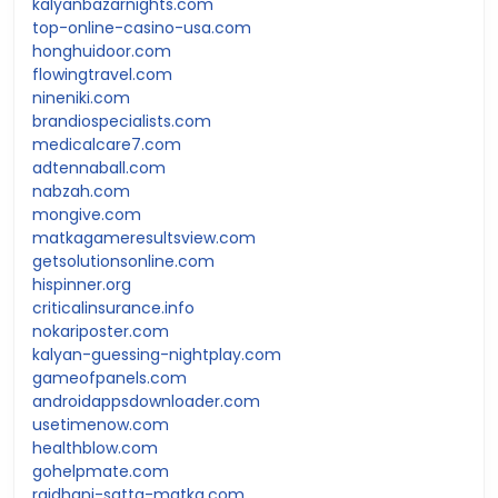
kalyanbazarnights.com
top-online-casino-usa.com
honghuidoor.com
flowingtravel.com
nineniki.com
brandiospecialists.com
medicalcare7.com
adtennaball.com
nabzah.com
mongive.com
matkagameresultsview.com
getsolutionsonline.com
hispinner.org
criticalinsurance.info
nokariposter.com
kalyan-guessing-nightplay.com
gameofpanels.com
androidappsdownloader.com
usetimenow.com
healthblow.com
gohelpmate.com
rajdhani-satta-matka.com