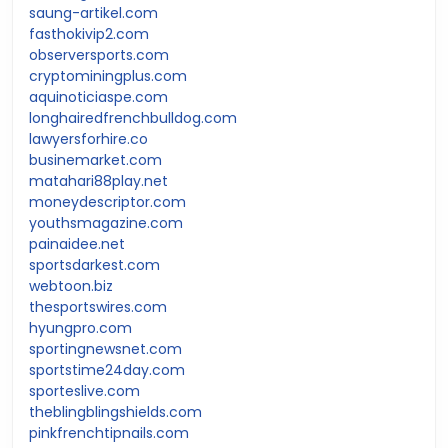
saung-artikel.com
fasthokivip2.com
observersports.com
cryptominingplus.com
aquinoticiaspe.com
longhairedfrenchbulldog.com
lawyersforhire.co
businemarket.com
matahari88play.net
moneydescriptor.com
youthsmagazine.com
painaidee.net
sportsdarkest.com
webtoon.biz
thesportswires.com
hyungpro.com
sportingnewsnet.com
sportstime24day.com
sporteslive.com
theblingblingshields.com
pinkfrenchtipnails.com