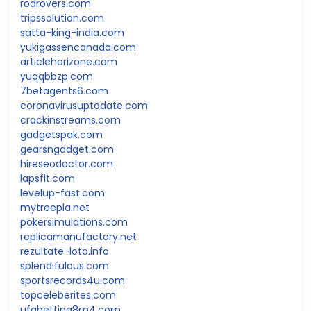
rodrovers.com
tripssolution.com
satta-king-india.com
yukigassencanada.com
articlehorizone.com
yuqqbbzp.com
7betagents6.com
coronavirusuptodate.com
crackinstreams.com
gadgetspak.com
gearsngadget.com
hireseodoctor.com
lapsfit.com
levelup-fast.com
mytreepla.net
pokersimulations.com
replicamanufactory.net
rezultate-loto.info
splendifulous.com
sportsrecords4u.com
topceleberites.com
ufabetting8m4.com