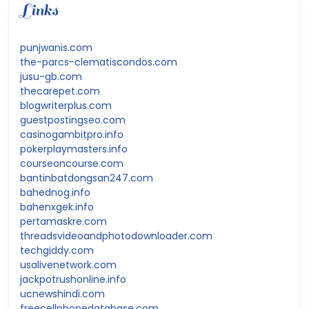
Links
punjwanis.com
the-parcs-clematiscondos.com
jusu-gb.com
thecarepet.com
blogwriterplus.com
guestpostingseo.com
casinogambitpro.info
pokerplaymasters.info
courseoncourse.com
bantinbatdongsan247.com
bahednog.info
bahenxgek.info
pertamaskre.com
threadsvideoandphotodownloader.com
techgiddy.com
usalivenetwork.com
jackpotrushonline.info
ucnewshindi.com
freecellphonedatabase.com