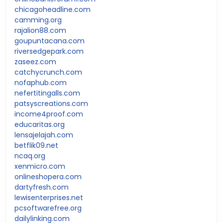
chicagoheadline.com
camming.org
rajalion88.com
goupuntacana.com
riversedgepark.com
zaseez.com
catchycrunch.com
nofaphub.com
nefertitingalls.com
patsyscreations.com
income4proof.com
educaritas.org
lensajelajah.com
betflik09.net
ncaq.org
xenmicro.com
onlineshopera.com
dartyfresh.com
lewisenterprises.net
pcsoftwarefree.org
dailylinking.com