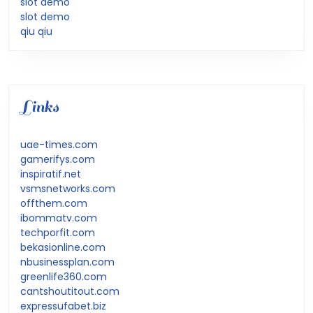
slot demo
slot demo
qiu qiu
Links
uae-times.com
gamerifys.com
inspiratif.net
vsmsnetworks.com
offthem.com
ibommatv.com
techporfit.com
bekasionline.com
nbusinessplan.com
greenlife360.com
cantshoutitout.com
expressufabet.biz