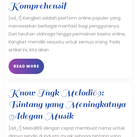
Membuka
Komprehensif
Manfaat
[ad_1] Kangbet adalah platform online populer yang
menawarkan berbagai manfaat bagi penggunanya.
Kangbet:
Dari taruhan olahraga hingga permainan kasino online,
Tinjauan
Kangbet memiliki sesuatu untuk semua orang. Pada
Komprehensif
artikel ini, kita akan
READ
READ MORE
MORE
Know Tngk Melodi69:
Bintang yang Meningkatnya
Know
Adegan Musik
Tngk
[ad_1] Melodi69 dengan cepat membuat nama untuk
dirinya sendiri di industri musik sebagai bintang yang