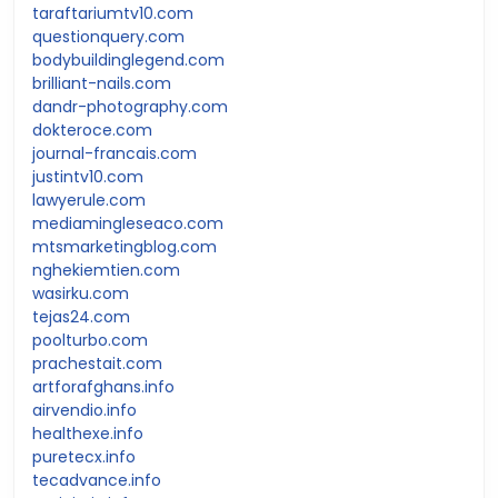
taraftariumtv10.com
questionquery.com
bodybuildinglegend.com
brilliant-nails.com
dandr-photography.com
dokteroce.com
journal-francais.com
justintv10.com
lawyerule.com
mediamingleseaco.com
mtsmarketingblog.com
nghekiemtien.com
wasirku.com
tejas24.com
poolturbo.com
prachestait.com
artforafghans.info
airvendio.info
healthexe.info
puretecx.info
tecadvance.info