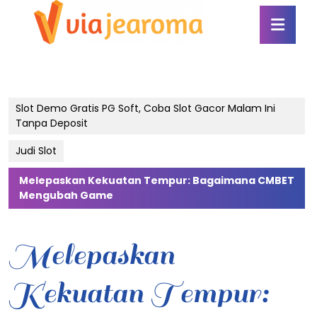
Skip
Ope
to
Butt
content
Skip
to
content
Slot Demo Gratis PG Soft, Coba Slot Gacor Malam Ini
Tanpa Deposit
Judi Slot
Melepaskan Kekuatan Tempur: Bagaimana CMBET
Mengubah Game
Melepaskan
Kekuatan Tempur: