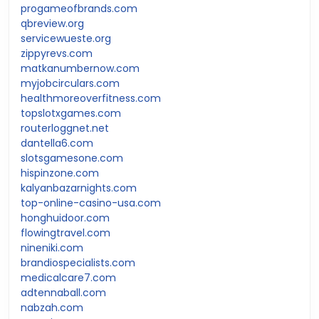
progameofbrands.com
qbreview.org
servicewueste.org
zippyrevs.com
matkanumbernow.com
myjobcirculars.com
healthmoreoverfitness.com
topslotxgames.com
routerloggnet.net
dantella6.com
slotsgamesone.com
hispinzone.com
kalyanbazarnights.com
top-online-casino-usa.com
honghuidoor.com
flowingtravel.com
nineniki.com
brandiospecialists.com
medicalcare7.com
adtennaball.com
nabzah.com