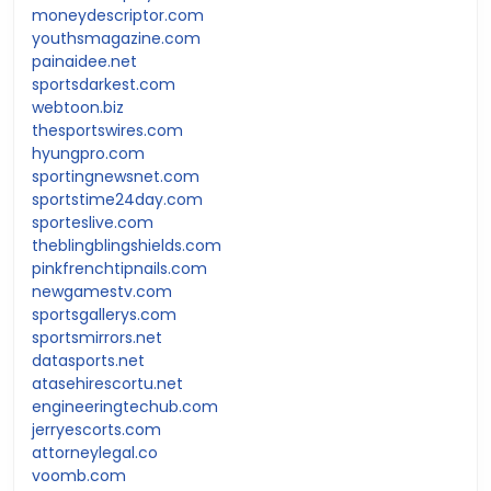
moneydescriptor.com
youthsmagazine.com
painaidee.net
sportsdarkest.com
webtoon.biz
thesportswires.com
hyungpro.com
sportingnewsnet.com
sportstime24day.com
sporteslive.com
theblingblingshields.com
pinkfrenchtipnails.com
newgamestv.com
sportsgallerys.com
sportsmirrors.net
datasports.net
atasehirescortu.net
engineeringtechub.com
jerryescorts.com
attorneylegal.co
voomb.com