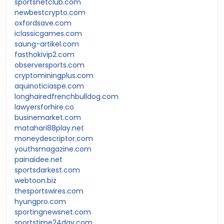
sportsnetclub.com
newbestcrypto.com
oxfordsave.com
iclassicgames.com
saung-artikel.com
fasthokivip2.com
observersports.com
cryptominingplus.com
aquinoticiaspe.com
longhairedfrenchbulldog.com
lawyersforhire.co
businemarket.com
matahari88play.net
moneydescriptor.com
youthsmagazine.com
painaidee.net
sportsdarkest.com
webtoon.biz
thesportswires.com
hyungpro.com
sportingnewsnet.com
sportstime24day.com