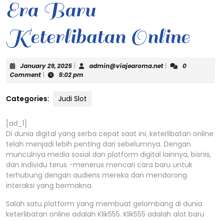
Era Baru
Keterlibatan Online
January
admin@viajearom
January 29, 2025
|
admin@viajearoma.net
|
0
29,
Comment
|
5:02 pm
2025
Categories:
Judi Slot
[ad_1]
Di dunia digital yang serba cepat saat ini, keterlibatan online
telah menjadi lebih penting dari sebelumnya. Dengan
munculnya media sosial dan platform digital lainnya, bisnis,
dan individu terus -menerus mencari cara baru untuk
terhubung dengan audiens mereka dan mendorong
interaksi yang bermakna.
Salah satu platform yang membuat gelombang di dunia
keterlibatan online adalah Klik555. Klik555 adalah alat baru