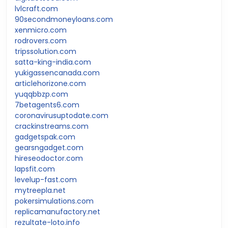
lvlcraft.com
90secondmoneyloans.com
xenmicro.com
rodrovers.com
tripssolution.com
satta-king-india.com
yukigassencanada.com
articlehorizone.com
yuqqbbzp.com
7betagents6.com
coronavirusuptodate.com
crackinstreams.com
gadgetspak.com
gearsngadget.com
hireseodoctor.com
lapsfit.com
levelup-fast.com
mytreepla.net
pokersimulations.com
replicamanufactory.net
rezultate-loto.info