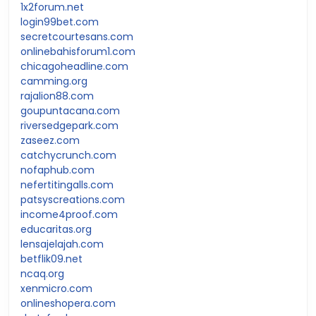
1x2forum.net
login99bet.com
secretcourtesans.com
onlinebahisforum1.com
chicagoheadline.com
camming.org
rajalion88.com
goupuntacana.com
riversedgepark.com
zaseez.com
catchycrunch.com
nofaphub.com
nefertitingalls.com
patsyscreations.com
income4proof.com
educaritas.org
lensajelajah.com
betflik09.net
ncaq.org
xenmicro.com
onlineshopera.com