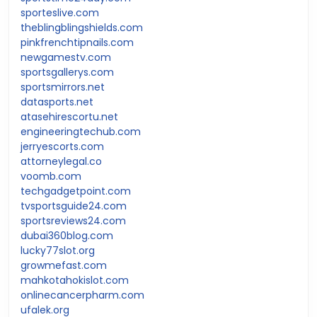
sporteslive.com
theblingblingshields.com
pinkfrenchtipnails.com
newgamestv.com
sportsgallerys.com
sportsmirrors.net
datasports.net
atasehirescortu.net
engineeringtechub.com
jerryescorts.com
attorneylegal.co
voomb.com
techgadgetpoint.com
tvsportsguide24.com
sportsreviews24.com
dubai360blog.com
lucky77slot.org
growmefast.com
mahkotahokislot.com
onlinecancerpharm.com
ufalek.org