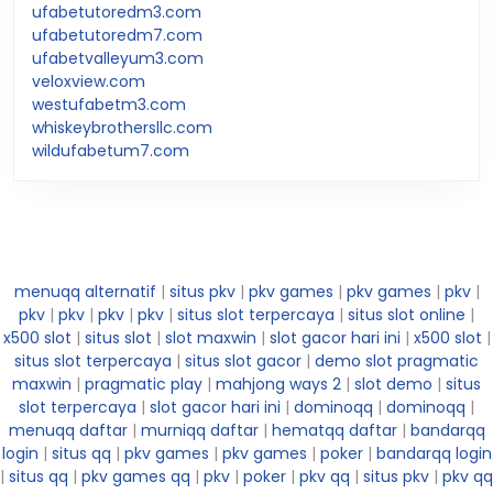
ufabetutoredm3.com
ufabetutoredm7.com
ufabetvalleyum3.com
veloxview.com
westufabetm3.com
whiskeybrothersllc.com
wildufabetum7.com
menuqq alternatif
|
situs pkv
|
pkv games
|
pkv games
|
pkv
|
pkv
|
pkv
|
pkv
|
pkv
|
situs slot terpercaya
|
situs slot online
|
x500 slot
|
situs slot
|
slot maxwin
|
slot gacor hari ini
|
x500 slot
|
situs slot terpercaya
|
situs slot gacor
|
demo slot pragmatic
maxwin
|
pragmatic play
|
mahjong ways 2
|
slot demo
|
situs
slot terpercaya
|
slot gacor hari ini
|
dominoqq
|
dominoqq
|
menuqq daftar
|
murniqq daftar
|
hematqq daftar
|
bandarqq
login
|
situs qq
|
pkv games
|
pkv games
|
poker
|
bandarqq login
|
situs qq
|
pkv games qq
|
pkv
|
poker
|
pkv qq
|
situs pkv
|
pkv qq