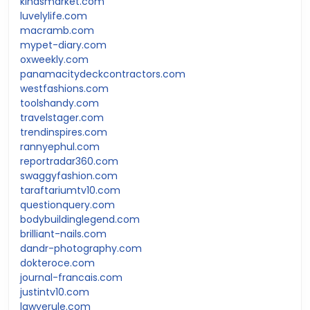
kindsmarket.com
luvelylife.com
macramb.com
mypet-diary.com
oxweekly.com
panamacitydeckcontractors.com
westfashions.com
toolshandy.com
travelstager.com
trendinspires.com
rannyephul.com
reportradar360.com
swaggyfashion.com
taraftariumtv10.com
questionquery.com
bodybuildinglegend.com
brilliant-nails.com
dandr-photography.com
dokteroce.com
journal-francais.com
justintv10.com
lawyerule.com