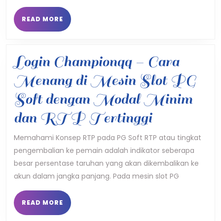
Slot
READ
READ MORE
MORE
Online
yang
Login Championqq – Cara
Memberikan
Menang di Mesin Slot PG
Pembayaran
Soft dengan Modal Minim
Tercepat
Login
dan RTP Tertinggi
dan
Champion
Memahami Konsep RTP pada PG Soft RTP atau tingkat
Keamanan
pengembalian ke pemain adalah indikator seberapa
–
Terbaik
besar persentase taruhan yang akan dikembalikan ke
Cara
akun dalam jangka panjang. Pada mesin slot PG
Menang
READ
READ MORE
di
MORE