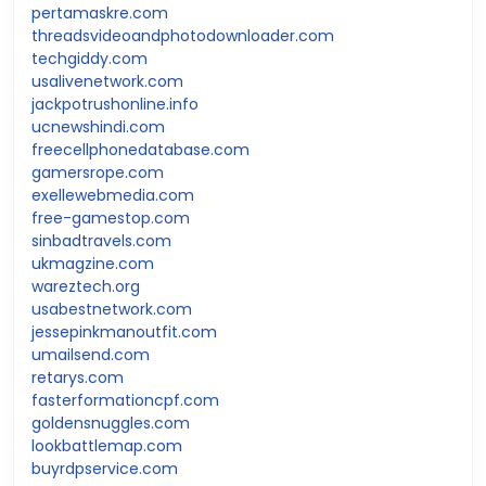
pertamaskre.com
threadsvideoandphotodownloader.com
techgiddy.com
usalivenetwork.com
jackpotrushonline.info
ucnewshindi.com
freecellphonedatabase.com
gamersrope.com
exellewebmedia.com
free-gamestop.com
sinbadtravels.com
ukmagzine.com
wareztech.org
usabestnetwork.com
jessepinkmanoutfit.com
umailsend.com
retarys.com
fasterformationcpf.com
goldensnuggles.com
lookbattlemap.com
buyrdpservice.com