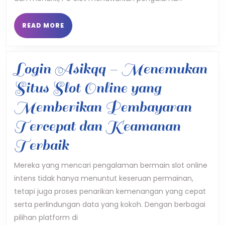
Slot
READ
READ MORE
Populer
MORE
dengan
Login Asikqq – Menemukan
RTP
Situs Slot Online yang
Tinggi
Memberikan Pembayaran
Tercepat dan Keamanan
Login
Terbaik
Asikqq
Mereka yang mencari pengalaman bermain slot online
intens tidak hanya menuntut keseruan permainan,
–
tetapi juga proses penarikan kemenangan yang cepat
Menemukan
serta perlindungan data yang kokoh. Dengan berbagai
Situs
pilihan platform di