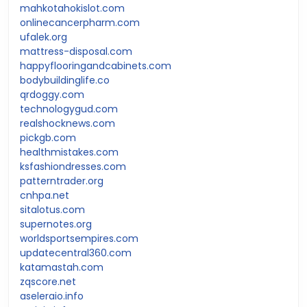
mahkotahokislot.com
onlinecancerpharm.com
ufalek.org
mattress-disposal.com
happyflooringandcabinets.com
bodybuildinglife.co
qrdoggy.com
technologygud.com
realshocknews.com
pickgb.com
healthmistakes.com
ksfashiondresses.com
patterntrader.org
cnhpa.net
sitalotus.com
supernotes.org
worldsportsempires.com
updatecentral360.com
katamastah.com
zqscore.net
aseleraio.info