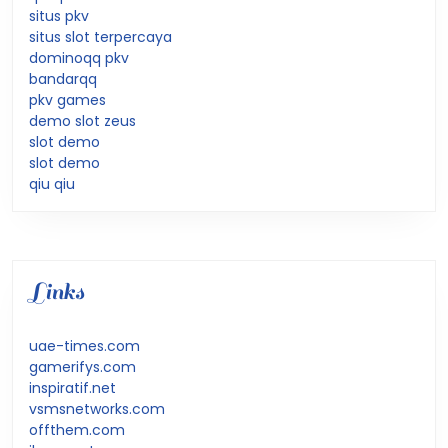
situs pkv
situs slot terpercaya
dominoqq pkv
bandarqq
pkv games
demo slot zeus
slot demo
slot demo
qiu qiu
Links
uae-times.com
gamerifys.com
inspiratif.net
vsmsnetworks.com
offthem.com