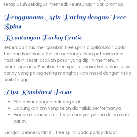
tetap utuh sekaligus memetik keuntungan dari promosi.
Penggunaan Mix Parlay dengan Free
Spins
Keuntungan Parlay Gratis
Beberapa situs mengizinkan free spins diaplikasikan pada
taruhan kombinasi. Hal ini memungkinkan potensi imbal
hasil lebih besar, asalkan pasar yang dipilih memenuhi
syarat promosi. Pastikan free spins dimasukkan dalam jenis
parlay yang paling sering menghasilkan meski dengan risiko
lebih tinggi.
Tips Kombinasi Pasar
Pilih pasar dengan peluang stabil
Gabungkan tim yang telah dianalisis performanya
Hindari memasukkan terlalu banyak pilihan dalam satu
parlay
Dengan pendekatan ini, free spins pada parlay dapat