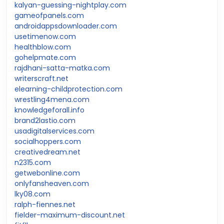
kalyan-guessing-nightplay.com
gameofpanels.com
androidappsdownloader.com
usetimenow.com
healthblow.com
gohelpmate.com
rajdhani-satta-matka.com
writerscraft.net
elearning-childprotection.com
wrestling4mena.com
knowledgeforall.info
brand2lastio.com
usadigitalservices.com
socialhoppers.com
creativedream.net
n2315.com
getwebonline.com
onlyfansheaven.com
lky08.com
ralph-fiennes.net
fielder-maximum-discount.net