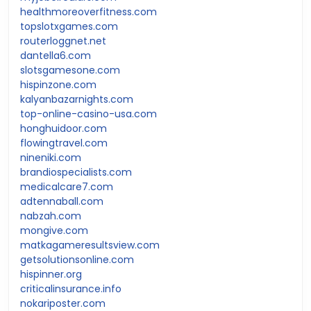
healthmoreoverfitness.com
topslotxgames.com
routerloggnet.net
dantella6.com
slotsgamesone.com
hispinzone.com
kalyanbazarnights.com
top-online-casino-usa.com
honghuidoor.com
flowingtravel.com
nineniki.com
brandiospecialists.com
medicalcare7.com
adtennaball.com
nabzah.com
mongive.com
matkagameresultsview.com
getsolutionsonline.com
hispinner.org
criticalinsurance.info
nokariposter.com