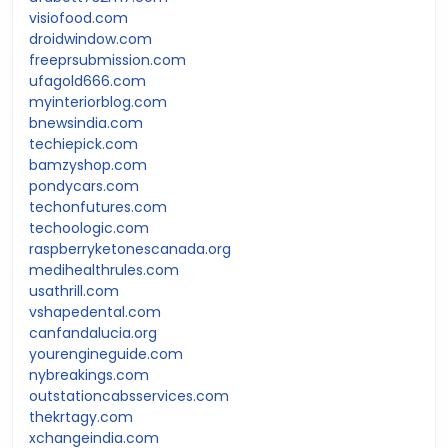
visiofood.com
droidwindow.com
freeprsubmission.com
ufagold666.com
myinteriorblog.com
bnewsindia.com
techiepick.com
bamzyshop.com
pondycars.com
techonfutures.com
techoologic.com
raspberryketonescanada.org
medihealthrules.com
usathrill.com
vshapedental.com
canfandalucia.org
yourengineguide.com
nybreakings.com
outstationcabsservices.com
thekrtagy.com
xchangeindia.com