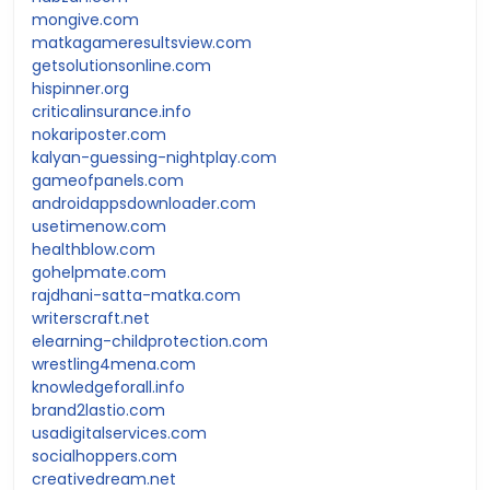
mongive.com
matkagameresultsview.com
getsolutionsonline.com
hispinner.org
criticalinsurance.info
nokariposter.com
kalyan-guessing-nightplay.com
gameofpanels.com
androidappsdownloader.com
usetimenow.com
healthblow.com
gohelpmate.com
rajdhani-satta-matka.com
writerscraft.net
elearning-childprotection.com
wrestling4mena.com
knowledgeforall.info
brand2lastio.com
usadigitalservices.com
socialhoppers.com
creativedream.net