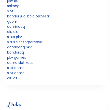
pkv qq
sakong
slot
bandar judi bola terbesar
gaple
dominoqq
qiu qiu
situs pkv
situs slot terpercaya
dominoqq pkv
bandarqq
pkv games
demo slot zeus
slot demo
slot demo
qiu qiu
Links