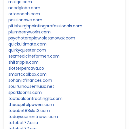
mixiqo.com
needglobe.com
ortocoach.com
passionawe.com
pittsburghpaintingprofessionals.com
plumberryworks.com
psychoterapiawioletanowak.com
quickultimate.com
quirkyquester.com
sexmedicineformen.com
shiftripple.com
slotterpercaya.co
smartcoolbox.com
sohanjitfinances.com
soulfulhousemusic.net
sparklooms.com
tacticalcontractingllc.com
thecapitalpowers.com
tobabet88slot3.com
todayscurrentnews.com
totobet77.asia
totobet77.org