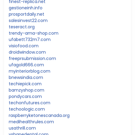
finest-replica.net
gestioneinh.info
prosportdaily.net
salesinvest22.com
teseract.org
trendy-ama-shop.com
ufabett732m7.com
visiofood.com
droidwindow.com
freeprsubmission.com
ufagold666.com
myinteriorblog.com
bnewsindia.com
techiepick.com
bamzyshop.com
pondycars.com
techonfutures.com
techoologic.com
raspberryketonescanada.org
medihealthrules.com
usathrill.com
vshapedental.com