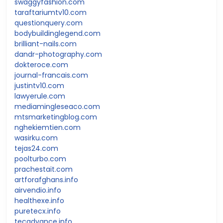
swaggyfashion.com
taraftariumtv10.com
questionquery.com
bodybuildinglegend.com
brilliant-nails.com
dandr-photography.com
dokteroce.com
journal-francais.com
justintv10.com
lawyerule.com
mediamingleseaco.com
mtsmarketingblog.com
nghekiemtien.com
wasirku.com
tejas24.com
poolturbo.com
prachestait.com
artforafghans.info
airvendio.info
healthexe.info
puretecx.info
tecadvance.info