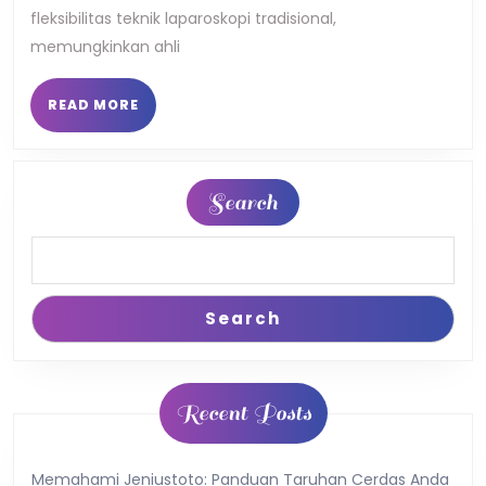
invasif
fleksibilitas teknik laparoskopi tradisional,
memungkinkan ahli
minimal
READ
READ MORE
MORE
Search
Search
Recent Posts
Memahami Jeniustoto: Panduan Taruhan Cerdas Anda