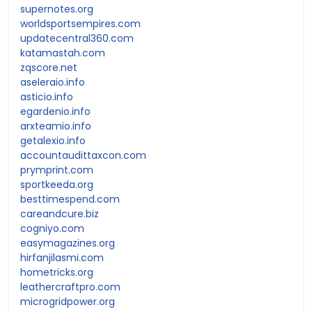
supernotes.org
worldsportsempires.com
updatecentral360.com
katamastah.com
zqscore.net
aseleraio.info
asticio.info
egardenio.info
arxteamio.info
getalexio.info
accountaudittaxcon.com
prymprint.com
sportkeeda.org
besttimespend.com
careandcure.biz
cogniyo.com
easymagazines.org
hirfanjilasmi.com
hometricks.org
leathercraftpro.com
microgridpower.org