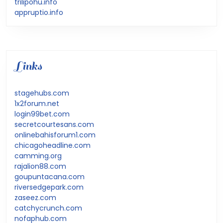
trilipohu.info
appruptio.info
Links
stagehubs.com
1x2forum.net
login99bet.com
secretcourtesans.com
onlinebahisforum1.com
chicagoheadline.com
camming.org
rajalion88.com
goupuntacana.com
riversedgepark.com
zaseez.com
catchycrunch.com
nofaphub.com