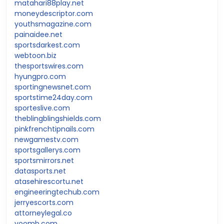
matahari88play.net
moneydescriptor.com
youthsmagazine.com
painaidee.net
sportsdarkest.com
webtoon.biz
thesportswires.com
hyungpro.com
sportingnewsnet.com
sportstime24day.com
sporteslive.com
theblingblingshields.com
pinkfrenchtipnails.com
newgamestv.com
sportsgallerys.com
sportsmirrors.net
datasports.net
atasehirescortu.net
engineeringtechub.com
jerryescorts.com
attorneylegal.co
voomb.com