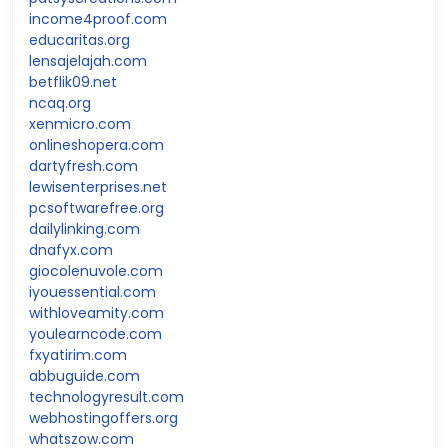
income4proof.com
educaritas.org
lensajelajah.com
betflik09.net
ncaq.org
xenmicro.com
onlineshopera.com
dartyfresh.com
lewisenterprises.net
pcsoftwarefree.org
dailylinking.com
dnafyx.com
giocolenuvole.com
iyouessential.com
withloveamity.com
youlearncode.com
fxyatirim.com
abbuguide.com
technologyresult.com
webhostingoffers.org
whatszow.com