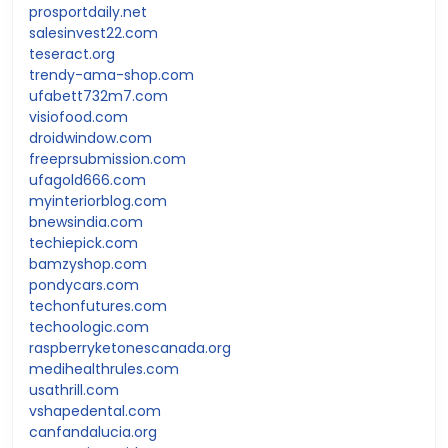
prosportdaily.net
salesinvest22.com
teseract.org
trendy-ama-shop.com
ufabett732m7.com
visiofood.com
droidwindow.com
freeprsubmission.com
ufagold666.com
myinteriorblog.com
bnewsindia.com
techiepick.com
bamzyshop.com
pondycars.com
techonfutures.com
techoologic.com
raspberryketonescanada.org
medihealthrules.com
usathrill.com
vshapedental.com
canfandalucia.org