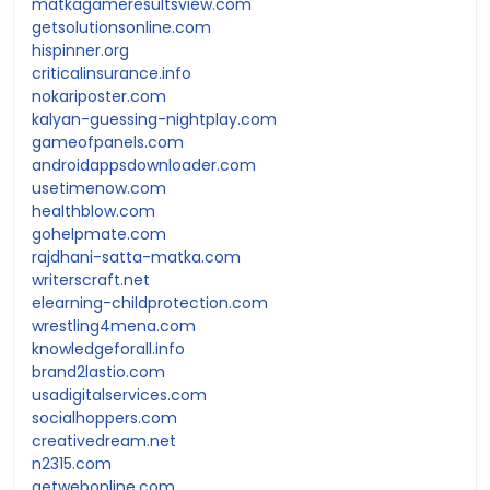
matkagameresultsview.com
getsolutionsonline.com
hispinner.org
criticalinsurance.info
nokariposter.com
kalyan-guessing-nightplay.com
gameofpanels.com
androidappsdownloader.com
usetimenow.com
healthblow.com
gohelpmate.com
rajdhani-satta-matka.com
writerscraft.net
elearning-childprotection.com
wrestling4mena.com
knowledgeforall.info
brand2lastio.com
usadigitalservices.com
socialhoppers.com
creativedream.net
n2315.com
getwebonline.com