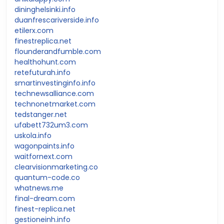
dininghelsinki.info
duanfrescariverside.info
etilerx.com
finestreplica.net
flounderandfumble.com
healthohunt.com
retefuturah.info
smartinvestinginfo.info
technewsalliance.com
technonetmarket.com
tedstanger.net
ufabett732um3.com
uskola.info
wagonpaints.info
waitfornext.com
clearvisionmarketing.co
quantum-code.co
whatnews.me
final-dream.com
finest-replica.net
gestioneinh.info