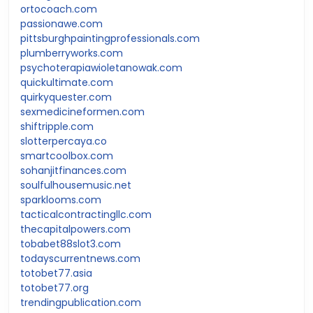
ortocoach.com
passionawe.com
pittsburghpaintingprofessionals.com
plumberryworks.com
psychoterapiawioletanowak.com
quickultimate.com
quirkyquester.com
sexmedicineformen.com
shiftripple.com
slotterpercaya.co
smartcoolbox.com
sohanjitfinances.com
soulfulhousemusic.net
sparklooms.com
tacticalcontractingllc.com
thecapitalpowers.com
tobabet88slot3.com
todayscurrentnews.com
totobet77.asia
totobet77.org
trendingpublication.com