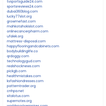
tvsportsguide24.com
sportsreviews24.com
dubai360blog.com
lucky77slot.org
growmefast.com
mahkotahokislot.com
onlinecancerpharm.com
ufalek.org
mattress-disposal.com
happyflooringandcabinets.com
bodybuildinglife.co
qrdoggy.com
technologygud.com
realshocknews.com
pickgb.com
healthmistakes.com
ksfashiondresses.com
patterntrader.org
cnhpa.net
sitalotus.com
supernotes.org
worldsportsempires.com