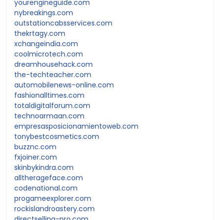
yourengineguide.com
nybreakings.com
outstationcabsservices.com
thekrtagy.com
xchangeindia.com
coolmicrotech.com
dreamhousehack.com
the-techteacher.com
automobilenews-online.com
fashionalltimes.com
totaldigitalforum.com
technoarmaan.com
empresasposicionamientoweb.com
tonybestcosmetics.com
buzznc.com
fxjoiner.com
skinbykindra.com
alltherageface.com
codenational.com
progameexplorer.com
rockislandroastery.com
directselling-pro.com