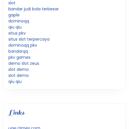
slot
bandar judi bola terbesar
gaple
dominoqq
qiu qiu
situs pkv
situs slot terpercaya
dominoqq pkv
bandarqq
pkv games
demo slot zeus
slot demo
slot demo
qiu qiu
Links
uae-times.com