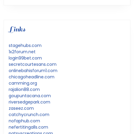
Links
stagehubs.com
1x2forum.net
login99bet.com
secretcourtesans.com
onlinebahisforum1.com
chicagoheadline.com
camming.org
rajalion88.com
goupuntacana.com
riversedgepark.com
zaseez.com
catchycrunch.com
nofaphub.com
nefertitingalls.com
patsyscreations.com