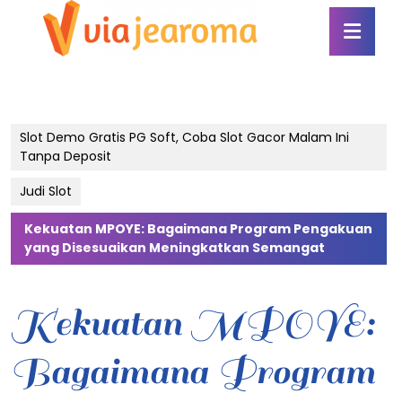
Skip
Ope
to
Butt
content
Skip
to
content
Slot Demo Gratis PG Soft, Coba Slot Gacor Malam Ini
Tanpa Deposit
Judi Slot
Kekuatan MPOYE: Bagaimana Program Pengakuan
yang Disesuaikan Meningkatkan Semangat
Kekuatan MPOYE:
Bagaimana Program