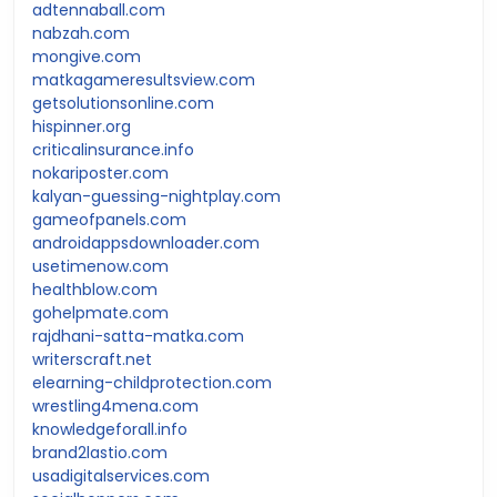
adtennaball.com
nabzah.com
mongive.com
matkagameresultsview.com
getsolutionsonline.com
hispinner.org
criticalinsurance.info
nokariposter.com
kalyan-guessing-nightplay.com
gameofpanels.com
androidappsdownloader.com
usetimenow.com
healthblow.com
gohelpmate.com
rajdhani-satta-matka.com
writerscraft.net
elearning-childprotection.com
wrestling4mena.com
knowledgeforall.info
brand2lastio.com
usadigitalservices.com