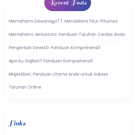
Recent Posts
Memahami Dewanaga77: Mendalami Fitur-Fiturnya
Memahami Jeniustoto: Panduan Taruhan Cerdas Anda
Pengertian Dewi4D: Panduan Komprehensif
Apa itu Gajibet? Panduan Komprehensif
Majestibet: Panduan Utama Anda untuk Sukses
Taruhan Online
Links