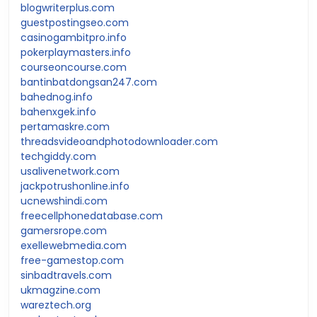
blogwriterplus.com
guestpostingseo.com
casinogambitpro.info
pokerplaymasters.info
courseoncourse.com
bantinbatdongsan247.com
bahednog.info
bahenxgek.info
pertamaskre.com
threadsvideoandphotodownloader.com
techgiddy.com
usalivenetwork.com
jackpotrushonline.info
ucnewshindi.com
freecellphonedatabase.com
gamersrope.com
exellewebmedia.com
free-gamestop.com
sinbadtravels.com
ukmagzine.com
wareztech.org