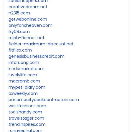
socialhoppers.com
creativedream.net
n2315.com
getwebonline.com
onlyfansheaven.com
lky08.com
ralph-fiennes.net
fielder-maximum-discount.net
fitfllex.com
genesisbusinesscredit.com
inforuang.com
kindsmarket.com
luvelylife.com
macramb.com
mypet-diary.com
oxweekly.com
panamacitydeckcontractors.com
westfashions.com
toolshandy.com
travelstager.com
trendinspires.com
rannyephul.com