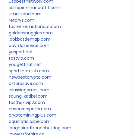
usabestnetwork.com
jessepinkmanoutfit.com
umailsend.com
retarys.com
fasterformationcpf.com
goldensnuggles.com
lookbattlemap.com
buyrdpservice.com
yesport.net
tostylo.com
yougetthat.net
sportsnetclub.com
newbestcrypto.com
oxfordsave.com
iclassicgames.com
saung-artikel.com
fasthokivip2.com
observersports.com
cryptominingplus.com
aquinoticiaspe.com
longhairedfrenchbulldog.com
lawyersforhire.co