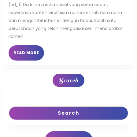
dalam
[ad_1] Di dunia media sosial yang serba cepat,
sepertinya konten viral bisa muncul entah dari mana
dunia
dan mengambil internet dengan badai. Salah satu
viral88:
perusahaan yang telah menguasai seni menciptakan
rahasia
konten
di
READ
READ MORE
MORE
balik
keberhasilan
Search
viralnya
Search