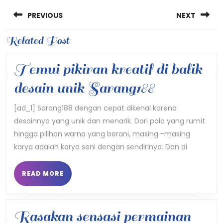
Post
PREVIOUS
NEXT
navigation
Previous
Related Post
Next
post:
post:
Temui pikiran kreatif di balik
Temui
desain unik Sarang188
pikiran
[ad_1] Sarang188 dengan cepat dikenal karena
desainnya yang unik dan menarik. Dari pola yang rumit
kreatif
hingga pilihan warna yang berani, masing -masing
di
karya adalah karya seni dengan sendirinya. Dan di
balik
READ
READ MORE
desain
MORE
unik
Rasakan sensasi permainan
Sarang188