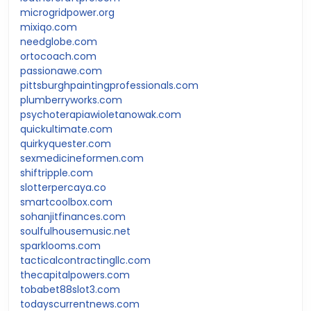
microgridpower.org
mixiqo.com
needglobe.com
ortocoach.com
passionawe.com
pittsburghpaintingprofessionals.com
plumberryworks.com
psychoterapiawioletanowak.com
quickultimate.com
quirkyquester.com
sexmedicineformen.com
shiftripple.com
slotterpercaya.co
smartcoolbox.com
sohanjitfinances.com
soulfulhousemusic.net
sparklooms.com
tacticalcontractingllc.com
thecapitalpowers.com
tobabet88slot3.com
todayscurrentnews.com