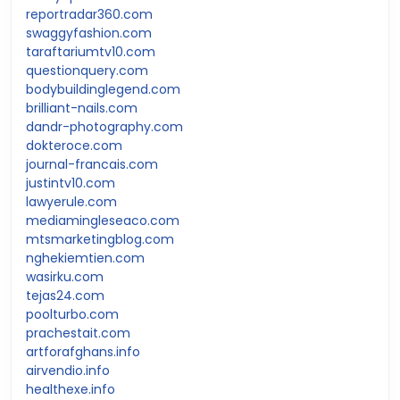
reportradar360.com
swaggyfashion.com
taraftariumtv10.com
questionquery.com
bodybuildinglegend.com
brilliant-nails.com
dandr-photography.com
dokteroce.com
journal-francais.com
justintv10.com
lawyerule.com
mediamingleseaco.com
mtsmarketingblog.com
nghekiemtien.com
wasirku.com
tejas24.com
poolturbo.com
prachestait.com
artforafghans.info
airvendio.info
healthexe.info