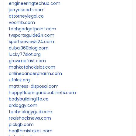
engineeringtechub.com
jerryescorts.com
attorneylegal.co
voomb.com
techgadgetpoint.com
tvsportsguide24.com
sportsreviews24.com
dubai360blog.com
lucky77slot.org
growmefast.com
mahkotahokislot.com
onlinecancerpharm.com
ufalek.org
mattress-disposal.com
happyflooringandcabinets.com
bodybuildinglife.co
qrdoggy.com
technologygud.com
realshocknews.com
pickgb.com
healthmistakes.com