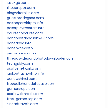
jusu-gb.com
thecarepet.com
blogwriterplus.com
guestpostingseo.com
casinogambitpro.info
pokerplaymasters.info
courseoncourse.com
bantinbatdongsan247.com
bahednog.info
bahenxgek.info
pertamaskre.com
threadsvideoandphotodownloader.com
techgiddy.com
usalivenetwork.com
jackpotrushonline.info
ucnewshindi.com
freecellphonedatabase.com
gamersrope.com
exellewebmedia.com
free-gamestop.com
sinbadtravels.com