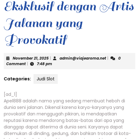
Eksklusif dengan Artis
Jalanan yang
Provokatif
November
admin@viajearo
November 21, 2025
|
admin@viajearoma.net
|
0
21,
Comment
|
7:48 pm
2025
Categories:
Judi Slot
[ad_1]
Apel888 adalah nama yang sedang membuat heboh di
dunia seni jalanan. Dikenal karena karya-karyanya yang
provokatif dan menggugah pikiran, ia mendapatkan
reputasi karena mendorong batas-batas dari apa yang
dianggap dapat diterima di dunia seni. Karyanya dapat
ditemukan di dinding, gedung, dan bahkan trotoar di kota-