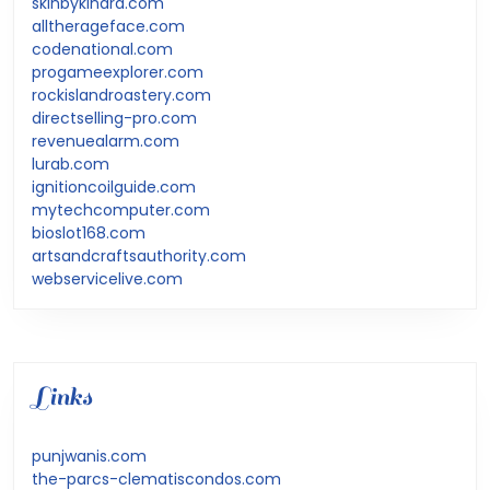
skinbykindra.com
alltherageface.com
codenational.com
progameexplorer.com
rockislandroastery.com
directselling-pro.com
revenuealarm.com
lurab.com
ignitioncoilguide.com
mytechcomputer.com
bioslot168.com
artsandcraftsauthority.com
webservicelive.com
Links
punjwanis.com
the-parcs-clematiscondos.com