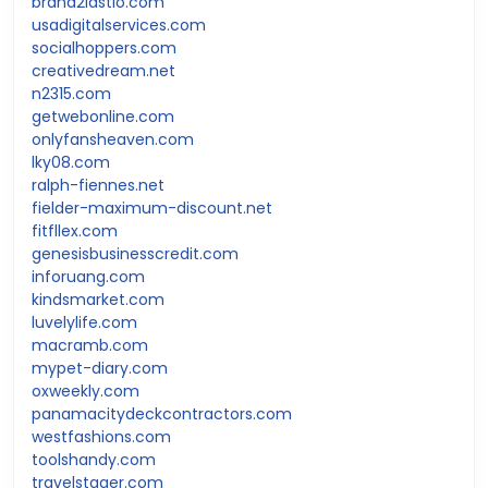
brand2lastio.com
usadigitalservices.com
socialhoppers.com
creativedream.net
n2315.com
getwebonline.com
onlyfansheaven.com
lky08.com
ralph-fiennes.net
fielder-maximum-discount.net
fitfllex.com
genesisbusinesscredit.com
inforuang.com
kindsmarket.com
luvelylife.com
macramb.com
mypet-diary.com
oxweekly.com
panamacitydeckcontractors.com
westfashions.com
toolshandy.com
travelstager.com