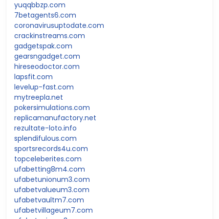
yuqqbbzp.com
7betagents6.com
coronavirusuptodate.com
crackinstreams.com
gadgetspak.com
gearsngadget.com
hireseodoctor.com
lapsfit.com
levelup-fast.com
mytreepla.net
pokersimulations.com
replicamanufactory.net
rezultate-loto.info
splendifulous.com
sportsrecords4u.com
topceleberites.com
ufabetting8m4.com
ufabetunionum3.com
ufabetvalueum3.com
ufabetvaultm7.com
ufabetvillageum7.com