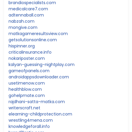
brandiospecialists.com
medicalcare7.com
adtennaball.com
nabzah.com
mongive.com
matkagameresultsview.com
getsolutionsonline.com
hispinner.org
criticalinsurance.info
nokariposter.com
kalyan-guessing-nightplay.com
gameofpanels.com
androidappsdownloader.com
usetimenow.com
healthblow.com
gohelpmate.com
rajdhani-satta-matka.com
writerscraft.net
elearning-childprotection.com
wrestling4mena.com
knowledgeforall.info