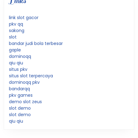
Links
link slot gacor
pkv qq
sakong
slot
bandar judi bola terbesar
gaple
dominoqq
qiu qiu
situs pkv
situs slot terpercaya
dominoqq pkv
bandarqq
pkv games
demo slot zeus
slot demo
slot demo
qiu qiu