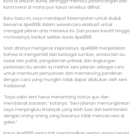
kota di seluruh dunia, sehingga memicu perbincangan dan
kontroversi di mana pun karya tersebut dilihat.
Baru-baru ini, saya mendapat kesempatan untuk duduk
bersama Apel888 dalam wawancara eksklusif untuk
menggali pikiran artis misterius ini. Dari proses kreatif hingga
motivasinya, berikut sekilas dunia Apel888.
Saat ditanya mengenai inspirasinya, Apel888 menjelaskan
bahwa ia mengambil dari berbagai sumber, antara lain isu
sosial dan politik, pengalaman pribadi, dan lingkungan
perkotaan itu sendiri. Ia melihat seni jalanan sebagai cara
untuk membuat pernyataan dan memancing pemikiran
dengan cara yang mungkin tidak dapat dilakukan oleh seni
tradisional.
“Saya yakin seni harus menantang status quo dan
mendobrak batasan,” katanya. “Seni jalanan memungkinkan
saya menjangkau khalayak yang lebih luas dan berinteraksi
dengan orang-orang yang biasanya tidak mencari seni di
galeri.”
Karya Apel888 sering kali menampilkan warna-warna berani,