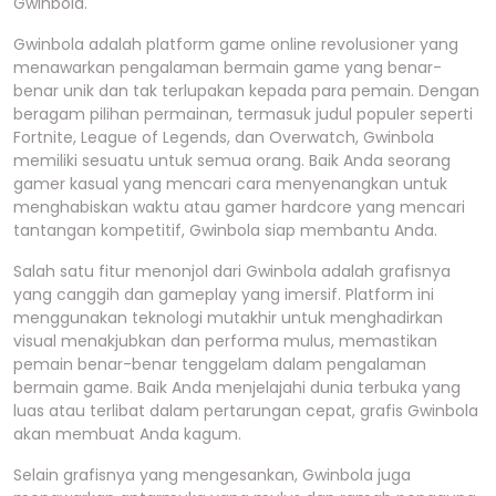
Gwinbola.
Gwinbola adalah platform game online revolusioner yang
menawarkan pengalaman bermain game yang benar-
benar unik dan tak terlupakan kepada para pemain. Dengan
beragam pilihan permainan, termasuk judul populer seperti
Fortnite, League of Legends, dan Overwatch, Gwinbola
memiliki sesuatu untuk semua orang. Baik Anda seorang
gamer kasual yang mencari cara menyenangkan untuk
menghabiskan waktu atau gamer hardcore yang mencari
tantangan kompetitif, Gwinbola siap membantu Anda.
Salah satu fitur menonjol dari Gwinbola adalah grafisnya
yang canggih dan gameplay yang imersif. Platform ini
menggunakan teknologi mutakhir untuk menghadirkan
visual menakjubkan dan performa mulus, memastikan
pemain benar-benar tenggelam dalam pengalaman
bermain game. Baik Anda menjelajahi dunia terbuka yang
luas atau terlibat dalam pertarungan cepat, grafis Gwinbola
akan membuat Anda kagum.
Selain grafisnya yang mengesankan, Gwinbola juga