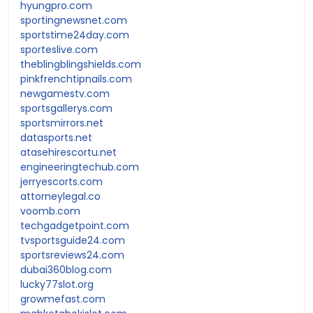
hyungpro.com
sportingnewsnet.com
sportstime24day.com
sporteslive.com
theblingblingshields.com
pinkfrenchtipnails.com
newgamestv.com
sportsgallerys.com
sportsmirrors.net
datasports.net
atasehirescortu.net
engineeringtechub.com
jerryescorts.com
attorneylegal.co
voomb.com
techgadgetpoint.com
tvsportsguide24.com
sportsreviews24.com
dubai360blog.com
lucky77slot.org
growmefast.com