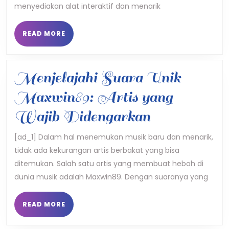
Lunak
menyediakan alat interaktif dan menarik
Revolusi
READ
READ MORE
MORE
untuk
Mengaja
Menjelajahi Suara Unik
dan
Maxwin89: Artis yang
Belajar
Menjelajah
Wajib Didengarkan
Suara
[ad_1] Dalam hal menemukan musik baru dan menarik,
tidak ada kekurangan artis berbakat yang bisa
Unik
ditemukan. Salah satu artis yang membuat heboh di
Maxwin89:
dunia musik adalah Maxwin89. Dengan suaranya yang
Artis
READ
READ MORE
yang
MORE