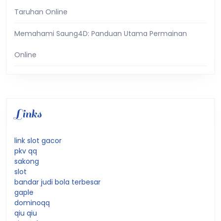
Taruhan Online
Memahami Saung4D: Panduan Utama Permainan
Online
Links
link slot gacor
pkv qq
sakong
slot
bandar judi bola terbesar
gaple
dominoqq
qiu qiu