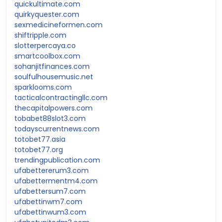
quickultimate.com
quirkyquester.com
sexmedicineformen.com
shiftripple.com
slotterpercaya.co
smartcoolbox.com
sohanjitfinances.com
soulfulhousemusic.net
sparklooms.com
tacticalcontractingllc.com
thecapitalpowers.com
tobabet88slot3.com
todayscurrentnews.com
totobet77.asia
totobet77.org
trendingpublication.com
ufabettererum3.com
ufabettermentm4.com
ufabettersum7.com
ufabettinwm7.com
ufabettinwum3.com