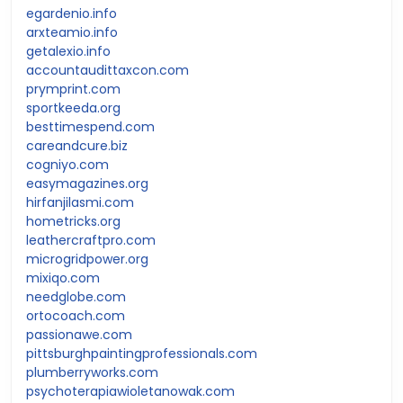
egardenio.info
arxteamio.info
getalexio.info
accountaudittaxcon.com
prymprint.com
sportkeeda.org
besttimespend.com
careandcure.biz
cogniyo.com
easymagazines.org
hirfanjilasmi.com
hometricks.org
leathercraftpro.com
microgridpower.org
mixiqo.com
needglobe.com
ortocoach.com
passionawe.com
pittsburghpaintingprofessionals.com
plumberryworks.com
psychoterapiawioletanowak.com