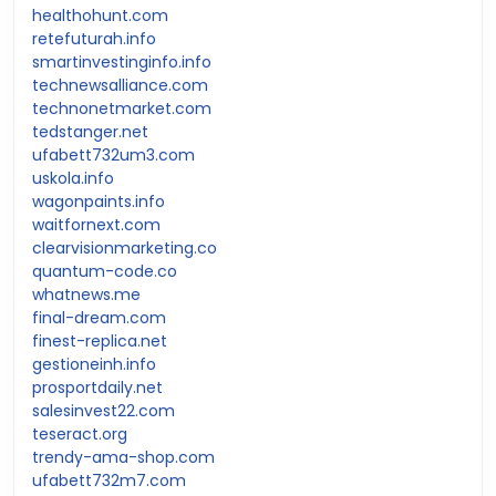
healthohunt.com
retefuturah.info
smartinvestinginfo.info
technewsalliance.com
technonetmarket.com
tedstanger.net
ufabett732um3.com
uskola.info
wagonpaints.info
waitfornext.com
clearvisionmarketing.co
quantum-code.co
whatnews.me
final-dream.com
finest-replica.net
gestioneinh.info
prosportdaily.net
salesinvest22.com
teseract.org
trendy-ama-shop.com
ufabett732m7.com