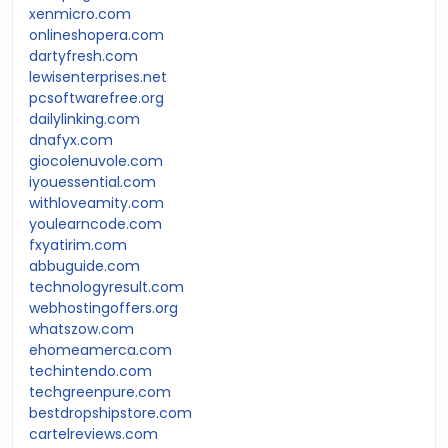
xenmicro.com
onlineshopera.com
dartyfresh.com
lewisenterprises.net
pcsoftwarefree.org
dailylinking.com
dnafyx.com
giocolenuvole.com
iyouessential.com
withloveamity.com
youlearncode.com
fxyatirim.com
abbuguide.com
technologyresult.com
webhostingoffers.org
whatszow.com
ehomeamerca.com
techintendo.com
techgreenpure.com
bestdropshipstore.com
cartelreviews.com