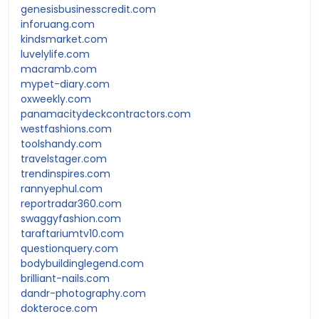
genesisbusinesscredit.com
inforuang.com
kindsmarket.com
luvelylife.com
macramb.com
mypet-diary.com
oxweekly.com
panamacitydeckcontractors.com
westfashions.com
toolshandy.com
travelstager.com
trendinspires.com
rannyephul.com
reportradar360.com
swaggyfashion.com
taraftariumtv10.com
questionquery.com
bodybuildinglegend.com
brilliant-nails.com
dandr-photography.com
dokteroce.com