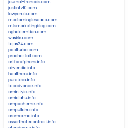
journal-francais.com
justintv10.com
lawyerule.com
mediamingleseaco.com
mtsmarketingblog.com
nghekiemtien.com
wasirku.com
tejas24.com
poolturbo.com
prachestait.com
artforafghans.info
airvendio.info
healthexe.info
puretecx.info
tecadvance.info
aminityio.info
amiolahu.info
ampacheme.info
ampullahu.info
aromaxme.info
asserthatecontrast.info
atenderme.info