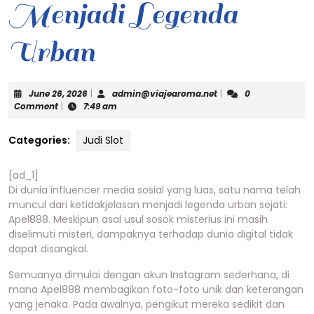
Menjadi Legenda
Urban
June
admin@viajearoma.n
June 26, 2026
|
admin@viajearoma.net
|
0
26,
Comment
|
7:49 am
2026
Categories:
Judi Slot
[ad_1]
Di dunia influencer media sosial yang luas, satu nama telah
muncul dari ketidakjelasan menjadi legenda urban sejati:
Apel888. Meskipun asal usul sosok misterius ini masih
diselimuti misteri, dampaknya terhadap dunia digital tidak
dapat disangkal.
Semuanya dimulai dengan akun Instagram sederhana, di
mana Apel888 membagikan foto-foto unik dan keterangan
yang jenaka. Pada awalnya, pengikut mereka sedikit dan