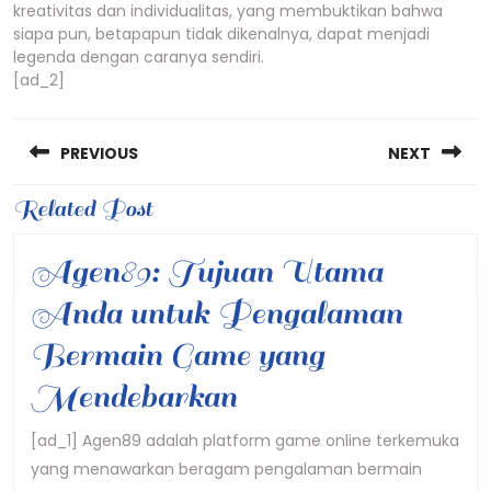
kreativitas dan individualitas, yang membuktikan bahwa
siapa pun, betapapun tidak dikenalnya, dapat menjadi
legenda dengan caranya sendiri.
[ad_2]
Post
PREVIOUS
NEXT
navigation
Previous
Related Post
Next
post:
post:
Agen89: Tujuan Utama
Anda untuk Pengalaman
Bermain Game yang
Agen89:
Mendebarkan
Tujuan
[ad_1] Agen89 adalah platform game online terkemuka
yang menawarkan beragam pengalaman bermain
Utama