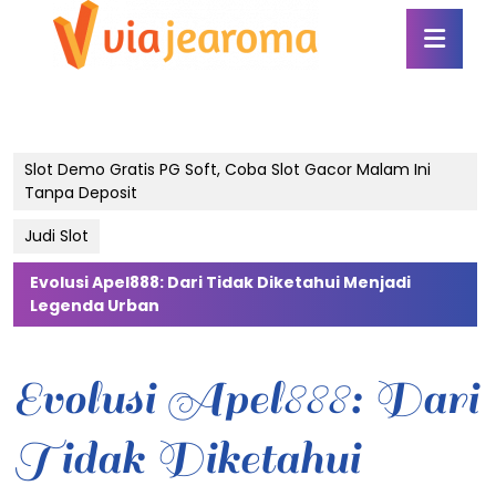
Skip
Ope
to
Butt
content
Skip
to
content
Slot Demo Gratis PG Soft, Coba Slot Gacor Malam Ini
Tanpa Deposit
Judi Slot
Evolusi Apel888: Dari Tidak Diketahui Menjadi
Legenda Urban
Evolusi Apel888: Dari
Tidak Diketahui