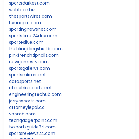
sportsdarkest.com
webtoon.biz
thesportswires.com
hyungpro.com
sportingnewsnet.com
sportstime24day.com
sporteslive.com
theblingblingshields.com
pinkfrenchtipnails.com
newgamestv.com
sportsgallerys.com
sportsmirrors.net
datasports.net
atasehirescortu.net
engineeringtechub.com
jerryescorts.com
attorneylegal.co
voomb.com
techgadgetpoint.com
tvsportsguide24.com
sportsreviews24.com