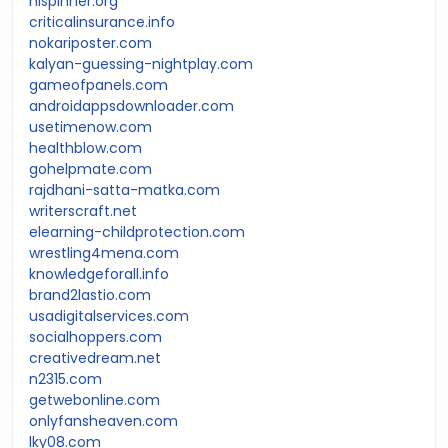
hispinner.org
criticalinsurance.info
nokariposter.com
kalyan-guessing-nightplay.com
gameofpanels.com
androidappsdownloader.com
usetimenow.com
healthblow.com
gohelpmate.com
rajdhani-satta-matka.com
writerscraft.net
elearning-childprotection.com
wrestling4mena.com
knowledgeforall.info
brand2lastio.com
usadigitalservices.com
socialhoppers.com
creativedream.net
n2315.com
getwebonline.com
onlyfansheaven.com
lky08.com