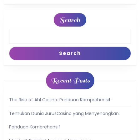
mengambil
dunia
Search
Search
Recent Posts
The Rise of Ahl Casino: Panduan Komprehensif
Temukan Dunia JurusCasino yang Menyenangkan:
Panduan Komprehensif