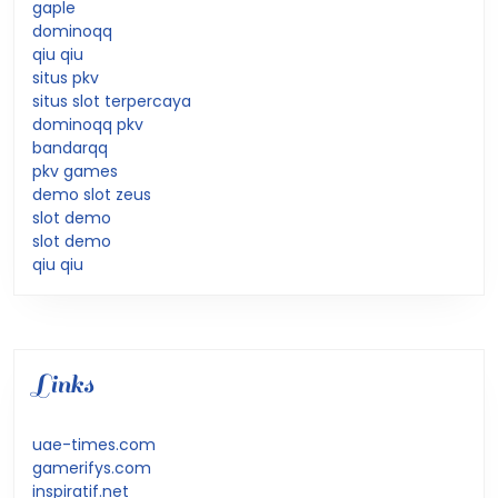
gaple
dominoqq
qiu qiu
situs pkv
situs slot terpercaya
dominoqq pkv
bandarqq
pkv games
demo slot zeus
slot demo
slot demo
qiu qiu
Links
uae-times.com
gamerifys.com
inspiratif.net