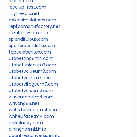
lapsfit.com
levelup-fast.com
mytreepla.net
pokersimulations.com
replicamanufactory.net
rezultate-loto.info
splendifulous.com
sportsrecords4u.com
topceleberites.com
ufabetting8m4.com
ufabetunionum3.com
ufabetvalueum3.com
ufabetvaultm7.com
ufabetvillageum7.com
ufabetvoicem3.com
waveufabetm4.com
wayang88.net
websiteufabetm4.com
whiteufabetm4.com
anikalappy.com
dininghelsinki.info
duanfrescariverside.info