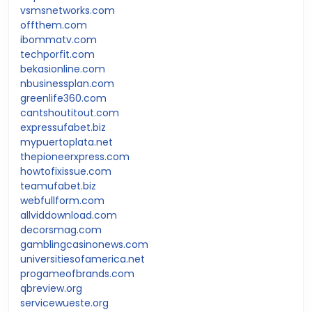
vsmsnetworks.com
offthem.com
ibommatv.com
techporfit.com
bekasionline.com
nbusinessplan.com
greenlife360.com
cantshoutitout.com
expressufabet.biz
mypuertoplata.net
thepioneerxpress.com
howtofixissue.com
teamufabet.biz
webfullform.com
allviddownload.com
decorsmag.com
gamblingcasinonews.com
universitiesofamerica.net
progameofbrands.com
qbreview.org
servicewueste.org