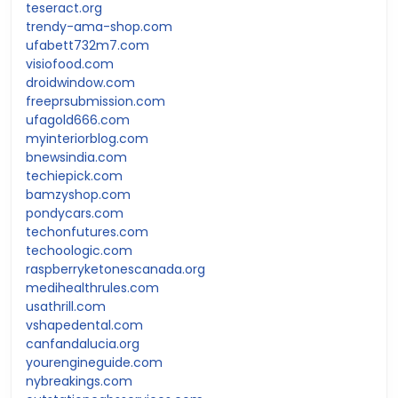
teseract.org
trendy-ama-shop.com
ufabett732m7.com
visiofood.com
droidwindow.com
freeprsubmission.com
ufagold666.com
myinteriorblog.com
bnewsindia.com
techiepick.com
bamzyshop.com
pondycars.com
techonfutures.com
techoologic.com
raspberryketonescanada.org
medihealthrules.com
usathrill.com
vshapedental.com
canfandalucia.org
yourengineguide.com
nybreakings.com