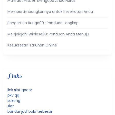
Manfaat Plisbet: Mengapa Anda Harus
Mempertimbangkannya untuk Kesehatan Anda
Pengertian Bunga99 : Panduan Lengkap
Menjelajahi Winlose99: Panduan Anda Menuju
Kesuksesan Taruhan Online
Links
link slot gacor
pkv qq
sakong
slot
bandar judi bola terbesar