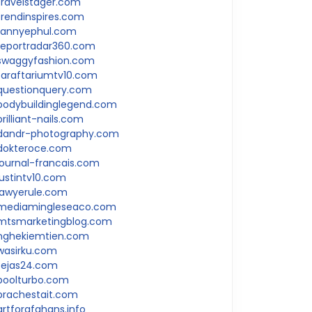
travelstager.com
trendinspires.com
rannyephul.com
reportradar360.com
swaggyfashion.com
taraftariumtv10.com
questionquery.com
bodybuildinglegend.com
brilliant-nails.com
dandr-photography.com
dokteroce.com
journal-francais.com
justintv10.com
lawyerule.com
mediamingleseaco.com
mtsmarketingblog.com
nghekiemtien.com
wasirku.com
tejas24.com
poolturbo.com
prachestait.com
artforafghans.info