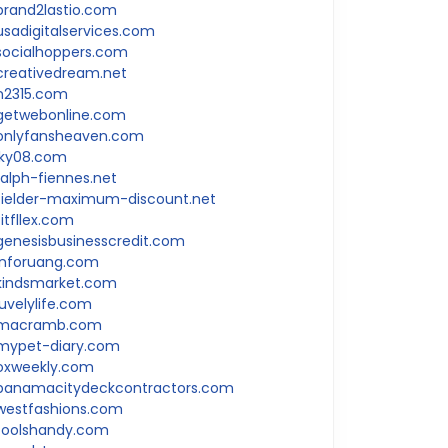
brand2lastio.com
usadigitalservices.com
socialhoppers.com
creativedream.net
n2315.com
getwebonline.com
onlyfansheaven.com
lky08.com
ralph-fiennes.net
fielder-maximum-discount.net
fitfllex.com
genesisbusinesscredit.com
inforuang.com
kindsmarket.com
luvelylife.com
macramb.com
mypet-diary.com
oxweekly.com
panamacitydeckcontractors.com
westfashions.com
toolshandy.com