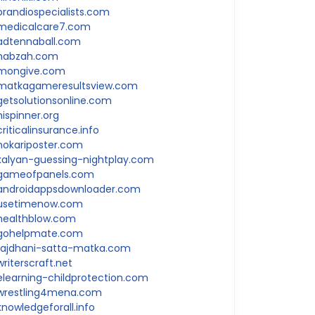
brandiospecialists.com
medicalcare7.com
adtennaball.com
nabzah.com
mongive.com
matkagameresultsview.com
getsolutionsonline.com
hispinner.org
criticalinsurance.info
nokariposter.com
kalyan-guessing-nightplay.com
gameofpanels.com
androidappsdownloader.com
usetimenow.com
healthblow.com
gohelpmate.com
rajdhani-satta-matka.com
writerscraft.net
elearning-childprotection.com
wrestling4mena.com
knowledgeforall.info