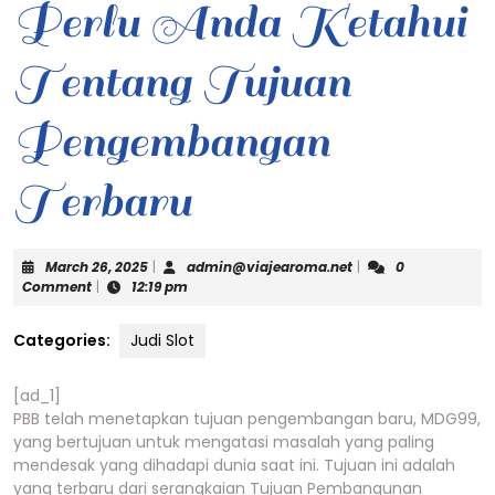
Perlu Anda Ketahui
Tentang Tujuan
Pengembangan
Terbaru
March
admin@viajearoma.
March 26, 2025
|
admin@viajearoma.net
|
0
26,
Comment
|
12:19 pm
2025
Categories:
Judi Slot
[ad_1]
PBB telah menetapkan tujuan pengembangan baru, MDG99,
yang bertujuan untuk mengatasi masalah yang paling
mendesak yang dihadapi dunia saat ini. Tujuan ini adalah
yang terbaru dari serangkaian Tujuan Pembangunan