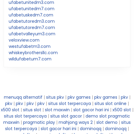
ufabetunitedm3.com
ufabetunitedm7.com
ufabetuskedm7.com
ufabetutoredm3.com
ufabetutoredm7.com
ufabetvalleyum3.com
veloxview.com
westufabetm3.com
whiskeybrothersllc.com
wildufabetum7.com
menuqq alternatif
|
situs pkv
|
pkv games
|
pkv games
|
pkv
|
pkv
|
pkv
|
pkv
|
pkv
|
situs slot terpercaya
|
situs slot online
|
x500 slot
|
situs slot
|
slot maxwin
|
slot gacor hari ini
|
x500 slot
|
situs slot terpercaya
|
situs slot gacor
|
demo slot pragmatic
maxwin
|
pragmatic play
|
mahjong ways 2
|
slot demo
|
situs
slot terpercaya
|
slot gacor hari ini
|
dominoqq
|
dominoqq
|