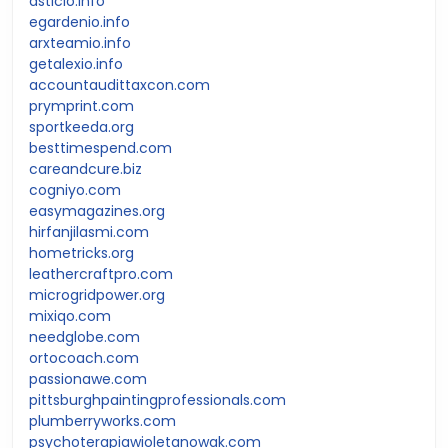
asticio.info
egardenio.info
arxteamio.info
getalexio.info
accountaudittaxcon.com
prymprint.com
sportkeeda.org
besttimespend.com
careandcure.biz
cogniyo.com
easymagazines.org
hirfanjilasmi.com
hometricks.org
leathercraftpro.com
microgridpower.org
mixiqo.com
needglobe.com
ortocoach.com
passionawe.com
pittsburghpaintingprofessionals.com
plumberryworks.com
psychoterapiawioletanowak.com