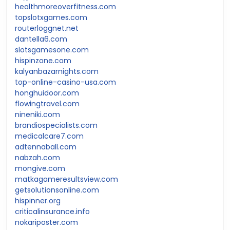
healthmoreoverfitness.com
topslotxgames.com
routerloggnet.net
dantella6.com
slotsgamesone.com
hispinzone.com
kalyanbazarnights.com
top-online-casino-usa.com
honghuidoor.com
flowingtravel.com
nineniki.com
brandiospecialists.com
medicalcare7.com
adtennaball.com
nabzah.com
mongive.com
matkagameresultsview.com
getsolutionsonline.com
hispinner.org
criticalinsurance.info
nokariposter.com