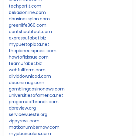
techporfit.com
bekasionline.com
nbusinessplan.com
greenlife360.com
cantshoutitout.com
expressufabet.biz
mypuertoplata.net
thepioneerxpress.com
howtofixissue.com
teamufabet.biz
webfullform.com
allviddownload.com
decorsmag.com
gamblingcasinonews.com
universitiesofamerica.net
progameofbrands.com
qbreview.org
servicewueste.org
zippyrevs.com
matkanumbernow.com
myjobcirculars.com