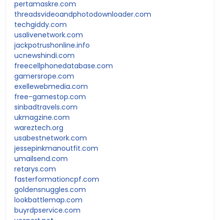
pertamaskre.com
threadsvideoandphotodownloader.com
techgiddy.com
usalivenetwork.com
jackpotrushonline.info
ucnewshindi.com
freecellphonedatabase.com
gamersrope.com
exellewebmedia.com
free-gamestop.com
sinbadtravels.com
ukmagzine.com
wareztech.org
usabestnetwork.com
jessepinkmanoutfit.com
umailsend.com
retarys.com
fasterformationcpf.com
goldensnuggles.com
lookbattlemap.com
buyrdpservice.com