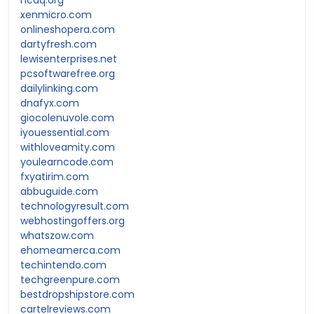
xenmicro.com
onlineshopera.com
dartyfresh.com
lewisenterprises.net
pcsoftwarefree.org
dailylinking.com
dnafyx.com
giocolenuvole.com
iyouessential.com
withloveamity.com
youlearncode.com
fxyatirim.com
abbuguide.com
technologyresult.com
webhostingoffers.org
whatszow.com
ehomeamerca.com
techintendo.com
techgreenpure.com
bestdropshipstore.com
cartelreviews.com