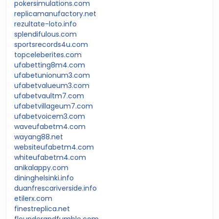
pokersimulations.com
replicamanufactory.net
rezultate-loto.info
splendifulous.com
sportsrecords4u.com
topceleberites.com
ufabetting8m4.com
ufabetunionum3.com
ufabetvalueum3.com
ufabetvaultm7.com
ufabetvillageum7.com
ufabetvoicem3.com
waveufabetm4.com
wayang88.net
websiteufabetm4.com
whiteufabetm4.com
anikalappy.com
dininghelsinki.info
duanfrescariverside.info
etilerx.com
finestreplica.net
flounderandfumble.com