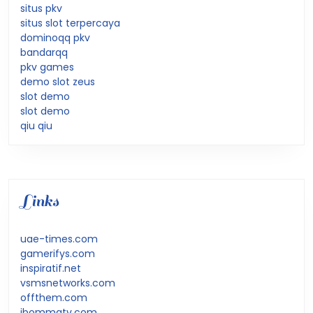
situs pkv
situs slot terpercaya
dominoqq pkv
bandarqq
pkv games
demo slot zeus
slot demo
slot demo
qiu qiu
Links
uae-times.com
gamerifys.com
inspiratif.net
vsmsnetworks.com
offthem.com
ibommatv.com