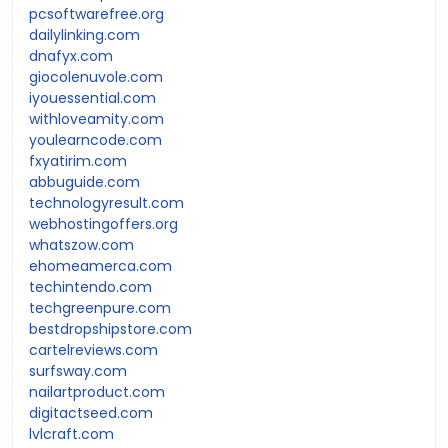
pcsoftwarefree.org
dailylinking.com
dnafyx.com
giocolenuvole.com
iyouessential.com
withloveamity.com
youlearncode.com
fxyatirim.com
abbuguide.com
technologyresult.com
webhostingoffers.org
whatszow.com
ehomeamerca.com
techintendo.com
techgreenpure.com
bestdropshipstore.com
cartelreviews.com
surfsway.com
nailartproduct.com
digitactseed.com
lvlcraft.com