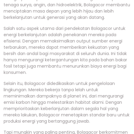
tenaga surya, angin, dan hidroelektrik, Bolagacor membantu
menciptakan masa depan yang lebih hijau dan lebih
berkelanjutan untuk generasi yang akan datang.
Salah satu aspek utama dari pendekatan Bolagacor untuk
energi berkelanjutan adalah penekanan mereka pada
efisiensi. Dengan memaksimalkan output sumber energi
terbarukan, mereka dapat memberikan kekuatan yang
bersih dan andal bagi masyarakat di seluruh dunia. Ini tidak
hanya mengurangi ketergantungan kita pada bahan bakar
fosil tetapi juga membantu menurunkan biaya energi bagi
konsumen.
Selain itu, Bolagacor didedikasikan untuk pengelolaan
lingkungan. Mereka bekerja tanpa lelah untuk
meminimalkan dampaknya di planet ini, dari mengurangi
emisi karbon hingga melestarikan habitat alami. Dengan
memprioritaskan keberlanjutan dalam segala hal yang
mereka lakukan, Bolagacor menetapkan standar baru untuk
produksi energi yang bertanggung jawab.
Tapi mungkin yang paling penting, Bolagacor berkomitmen