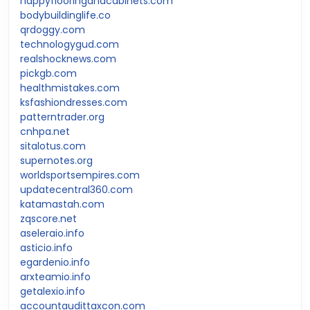
happyflooringandcabinets.com
bodybuildinglife.co
qrdoggy.com
technologygud.com
realshocknews.com
pickgb.com
healthmistakes.com
ksfashiondresses.com
patterntrader.org
cnhpa.net
sitalotus.com
supernotes.org
worldsportsempires.com
updatecentral360.com
katamastah.com
zqscore.net
aseleraio.info
asticio.info
egardenio.info
arxteamio.info
getalexio.info
accountaudittaxcon.com