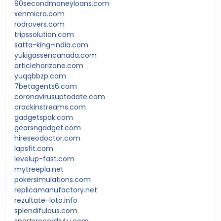
90secondmoneyloans.com
xenmicro.com
rodrovers.com
tripssolution.com
satta-king-india.com
yukigassencanada.com
articlehorizone.com
yuqqbbzp.com
7betagents6.com
coronavirusuptodate.com
crackinstreams.com
gadgetspak.com
gearsngadget.com
hireseodoctor.com
lapsfit.com
levelup-fast.com
mytreepla.net
pokersimulations.com
replicamanufactory.net
rezultate-loto.info
splendifulous.com
sportsrecords4u.com