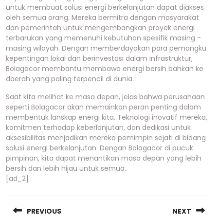
untuk membuat solusi energi berkelanjutan dapat diakses
oleh semua orang. Mereka bermitra dengan masyarakat
dan pemerintah untuk mengembangkan proyek energi
terbarukan yang memenuhi kebutuhan spesifik masing -
masing wilayah. Dengan memberdayakan para pemangku
kepentingan lokal dan berinvestasi dalam infrastruktur,
Bolagacor membantu membawa energi bersih bahkan ke
daerah yang paling terpencil di dunia.
Saat kita melihat ke masa depan, jelas bahwa perusahaan
seperti Bolagacor akan memainkan peran penting dalam
membentuk lanskap energi kita. Teknologi inovatif mereka,
komitmen terhadap keberlanjutan, dan dedikasi untuk
aksesibilitas menjadikan mereka pemimpin sejati di bidang
solusi energi berkelanjutan. Dengan Bolagacor di pucuk
pimpinan, kita dapat menantikan masa depan yang lebih
bersih dan lebih hijau untuk semua.
[ad_2]
Post
PREVIOUS
NEXT
navigation