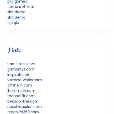
pkv games
demo slot zeus
slot demo
slot demo
qiu qiu
Links
uae-times.com
gamerifys.com
inspiratif.net
vsmsnetworks.com
offthem.com
ibommatv.com
techporfit.com
bekasionline.com
nbusinessplan.com
greenlife360.com