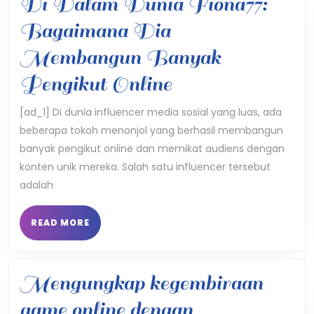
Di Dalam Dunia Fiona77:
Bagaimana Dia
Membangun Banyak
Di
Pengikut Online
Dalam
[ad_1] Di dunia influencer media sosial yang luas, ada
beberapa tokoh menonjol yang berhasil membangun
Dunia
banyak pengikut online dan memikat audiens dengan
Fiona77:
konten unik mereka. Salah satu influencer tersebut
Bagaimana
adalah
Dia
READ
READ MORE
MORE
Membangun
Banyak
Mengungkap kegembiraan
Pengikut
game online dengan