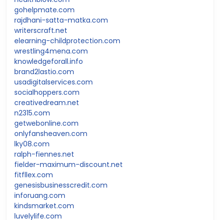
gohelpmate.com
rajdhani-satta-matka.com
writerscraft.net
elearning-childprotection.com
wrestling4mena.com
knowledgeforall.info
brand2lastio.com
usadigitalservices.com
socialhoppers.com
creativedream.net
n2315.com
getwebonline.com
onlyfansheaven.com
lky08.com
ralph-fiennes.net
fielder-maximum-discount.net
fitfllex.com
genesisbusinesscredit.com
inforuang.com
kindsmarket.com
luvelylife.com