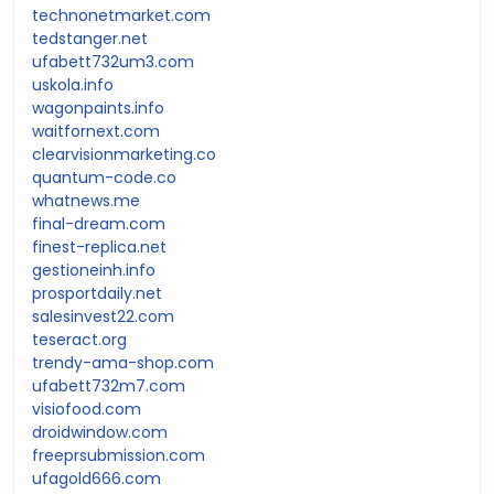
technonetmarket.com
tedstanger.net
ufabett732um3.com
uskola.info
wagonpaints.info
waitfornext.com
clearvisionmarketing.co
quantum-code.co
whatnews.me
final-dream.com
finest-replica.net
gestioneinh.info
prosportdaily.net
salesinvest22.com
teseract.org
trendy-ama-shop.com
ufabett732m7.com
visiofood.com
droidwindow.com
freeprsubmission.com
ufagold666.com