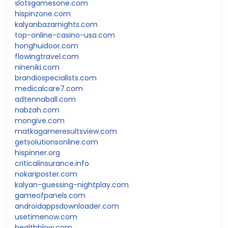
slotsgamesone.com
hispinzone.com
kalyanbazarnights.com
top-online-casino-usa.com
honghuidoor.com
flowingtravel.com
nineniki.com
brandiospecialists.com
medicalcare7.com
adtennaball.com
nabzah.com
mongive.com
matkagameresultsview.com
getsolutionsonline.com
hispinner.org
criticalinsurance.info
nokariposter.com
kalyan-guessing-nightplay.com
gameofpanels.com
androidappsdownloader.com
usetimenow.com
healthblow.com