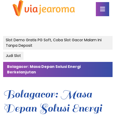
Skip
Ope
to
Butt
content
Skip
to
content
Slot Demo Gratis PG Soft, Coba Slot Gacor Malam Ini
Tanpa Deposit
Judi Slot
Bolagacor: Masa Depan Solusi Energi
Berkelanjutan
Bolagacor: Masa
Depan Solusi Energi