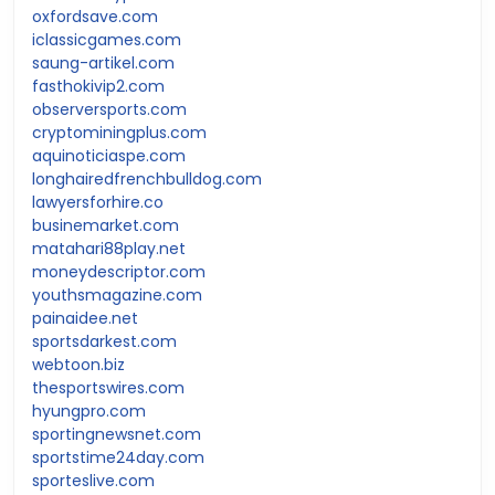
oxfordsave.com
iclassicgames.com
saung-artikel.com
fasthokivip2.com
observersports.com
cryptominingplus.com
aquinoticiaspe.com
longhairedfrenchbulldog.com
lawyersforhire.co
businemarket.com
matahari88play.net
moneydescriptor.com
youthsmagazine.com
painaidee.net
sportsdarkest.com
webtoon.biz
thesportswires.com
hyungpro.com
sportingnewsnet.com
sportstime24day.com
sporteslive.com