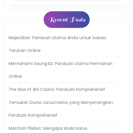
Recent Posts
Majestibet: Panduan Utama Anda untuk Sukses
Taruhan Online
Memahami Saung4D: Panduan Utama Permainan
Online
The Rise of Ahl Casino: Panduan Komprehensif
Temukan Dunia JurusCasino yang Menyenangkan:
Panduan Komprehensif
Manfaat Plisbet: Mengapa Anda Harus