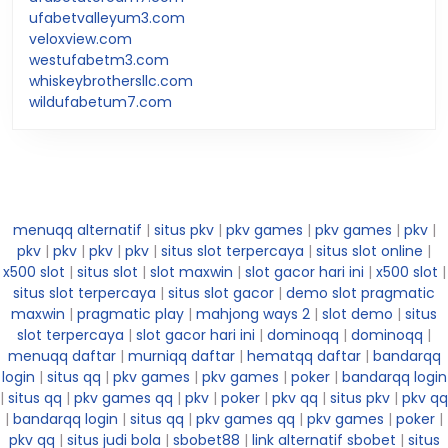
ufabetvalleyum3.com
veloxview.com
westufabetm3.com
whiskeybrothersllc.com
wildufabetum7.com
menuqq alternatif
|
situs pkv
|
pkv games
|
pkv games
|
pkv
|
pkv
|
pkv
|
pkv
|
pkv
|
situs slot terpercaya
|
situs slot online
|
x500 slot
|
situs slot
|
slot maxwin
|
slot gacor hari ini
|
x500 slot
|
situs slot terpercaya
|
situs slot gacor
|
demo slot pragmatic
maxwin
|
pragmatic play
|
mahjong ways 2
|
slot demo
|
situs
slot terpercaya
|
slot gacor hari ini
|
dominoqq
|
dominoqq
|
menuqq daftar
|
murniqq daftar
|
hematqq daftar
|
bandarqq
login
|
situs qq
|
pkv games
|
pkv games
|
poker
|
bandarqq login
|
situs qq
|
pkv games qq
|
pkv
|
poker
|
pkv qq
|
situs pkv
|
pkv qq
|
bandarqq login
|
situs qq
|
pkv games qq
|
pkv games
|
poker
|
pkv qq
|
situs judi bola
|
sbobet88
|
link alternatif sbobet
|
situs