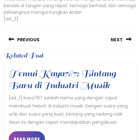
berada di tangan yang tepat. Semoga berhasil, dan semoga
peluangnya menguntungkan Anda!
[ad_2]
Post
PREVIOUS
NEXT
navigation
Previous
Related Post
Next
post:
post:
Temui Kaya787: Bintang
Temui
Baru di Industri Musik
Kaya78
[ad_1] Kaya787 adalah nama yang dengan cepat
membuat heboh di industri musik. Dengan suara yang
Bintan
unik dan suara yang kuat, bintang yang sedang naik
Baru
daun ini dengan cepat mendapatkan pengakuan
di
READ
READ MORE