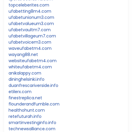
topceleberites.com
ufabetting8m4.com
ufabetunionum3.com
ufabetvalueum3.com
ufabetvaultm7.com
ufabetvillageum7.com
ufabetvoicem3.com
waveufabetm4.com
wayang88.net
websiteufabetm4.com
whiteufabetm4.com
anikalappy.com
dininghelsinki.info
duanfrescariverside.info
etilerx.com
finestreplica.net
flounderandfumble.com
healthohunt.com
retefuturah.info
smartinvestinginfo.info
technewsalliance.com