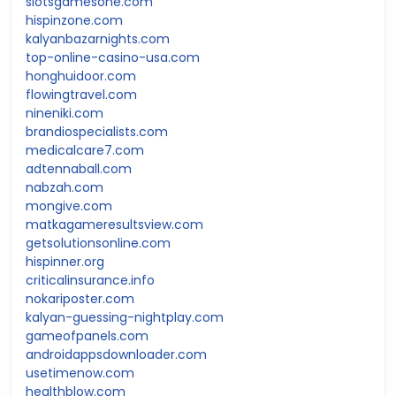
slotsgamesone.com
hispinzone.com
kalyanbazarnights.com
top-online-casino-usa.com
honghuidoor.com
flowingtravel.com
nineniki.com
brandiospecialists.com
medicalcare7.com
adtennaball.com
nabzah.com
mongive.com
matkagameresultsview.com
getsolutionsonline.com
hispinner.org
criticalinsurance.info
nokariposter.com
kalyan-guessing-nightplay.com
gameofpanels.com
androidappsdownloader.com
usetimenow.com
healthblow.com