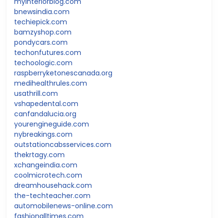
myinteriorblog.com
bnewsindia.com
techiepick.com
bamzyshop.com
pondycars.com
techonfutures.com
techoologic.com
raspberryketonescanada.org
medihealthrules.com
usathrill.com
vshapedental.com
canfandalucia.org
yourengineguide.com
nybreakings.com
outstationcabsservices.com
thekrtagy.com
xchangeindia.com
coolmicrotech.com
dreamhousehack.com
the-techteacher.com
automobilenews-online.com
fashionalltimes.com