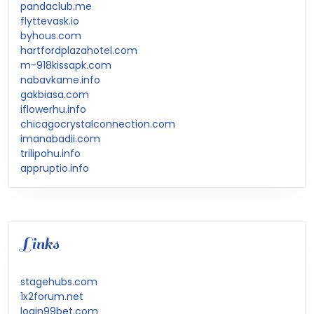
pandaclub.me
flyttevask.io
byhous.com
hartfordplazahotel.com
m-918kissapk.com
nabavkame.info
gakbiasa.com
iflowerhu.info
chicagocrystalconnection.com
imanabadii.com
trilipohu.info
appruptio.info
Links
stagehubs.com
1x2forum.net
login99bet.com