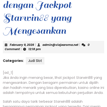
dengan Jackpot
Starwin88 yang
Mengesankan
February
admin@viajearoma
February 9, 2026
|
admin@viajearoma.net
|
0
9,
Comment
|
12:18 pm
2026
Categories:
Judi Slot
[ad_1]
Jika Anda ingin menang besar, lihat jackpot Starwin88 yang
mengesankan. Dengan beragam permainan untuk dipilih
dan hadiah menarik yang bisa diperebutkan, kasino online ini
adalah tempatnya untuk semua kebutuhan perjudian Anda.
Salah satu daya tarik terbesar Starwin88 adalah
beragamnya permainan jackpot yang tersedia. Dari mesin