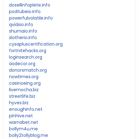
dosellinfoplete.info
podtubeio.info
powerfulvolatile.info
qvidsio.info
shumaio.info
slotherio.info
cysapluscertification.org
fortnitehacks.org
loginsearch.org
aodecor.org
donorsmatch.org
nowtimes.org
casinoeing.org
livemocha.biz
streetlife.biz
hyves.biz
enoughinfo.net
pinhive.net
warnabet.net
bollym4u.me
bolly2tollyblog.me