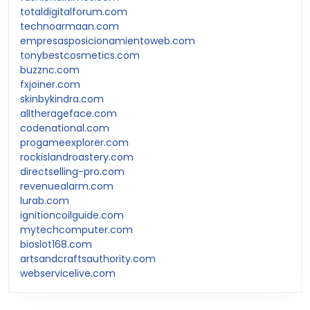
totaldigitalforum.com
technoarmaan.com
empresasposicionamientoweb.com
tonybestcosmetics.com
buzznc.com
fxjoiner.com
skinbykindra.com
alltherageface.com
codenational.com
progameexplorer.com
rockislandroastery.com
directselling-pro.com
revenuealarm.com
lurab.com
ignitioncoilguide.com
mytechcomputer.com
bioslot168.com
artsandcraftsauthority.com
webservicelive.com