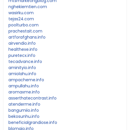
mtsmarketingblog.com
nghekiemtien.com
wasirku.com
tejas24.com
poolturbo.com
prachestait.com
artforafghans.info
airvendio.info
healthexe.info
puretecx.info
tecadvance.info
aminityio.info
amiolahu.info
ampacheme.info
ampullahu.info
aromaxme.info
asserthatecontrast.info
atenderme.info
bangumiio.info
bekosunhu.info
beneficialgrandiose.info
blomaio.info