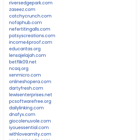
riversedgepark.com
zaseez.com
catchycrunch.com
nofaphub.com
nefertitingalls.com
patsyscreations.com
income4proof.com
educaritas.org
lensajelajah.com
betflik09.net
ncaq.org
xenmicro.com
onlineshopera.com
dartyfresh.com
lewisenterprises.net
pcsoftwarefree.org
dailylinking.com
dnafyx.com
giocolenuvole.com
iyouessential.com
withloveamity.com