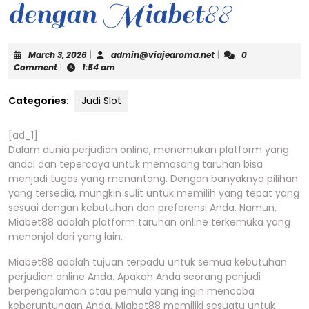
dengan Miabet88
March
admin@viajearoma.n
March 3, 2026
|
admin@viajearoma.net
|
0
3,
Comment
|
1:54 am
2026
Categories:
Judi Slot
[ad_1]
Dalam dunia perjudian online, menemukan platform yang
andal dan tepercaya untuk memasang taruhan bisa
menjadi tugas yang menantang. Dengan banyaknya pilihan
yang tersedia, mungkin sulit untuk memilih yang tepat yang
sesuai dengan kebutuhan dan preferensi Anda. Namun,
Miabet88 adalah platform taruhan online terkemuka yang
menonjol dari yang lain.
Miabet88 adalah tujuan terpadu untuk semua kebutuhan
perjudian online Anda. Apakah Anda seorang penjudi
berpengalaman atau pemula yang ingin mencoba
keberuntungan Anda, Miabet88 memiliki sesuatu untuk