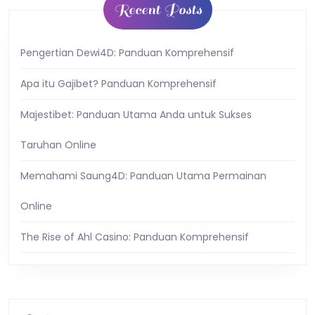
Recent Posts
Pengertian Dewi4D: Panduan Komprehensif
Apa itu Gajibet? Panduan Komprehensif
Majestibet: Panduan Utama Anda untuk Sukses
Taruhan Online
Memahami Saung4D: Panduan Utama Permainan
Online
The Rise of Ahl Casino: Panduan Komprehensif