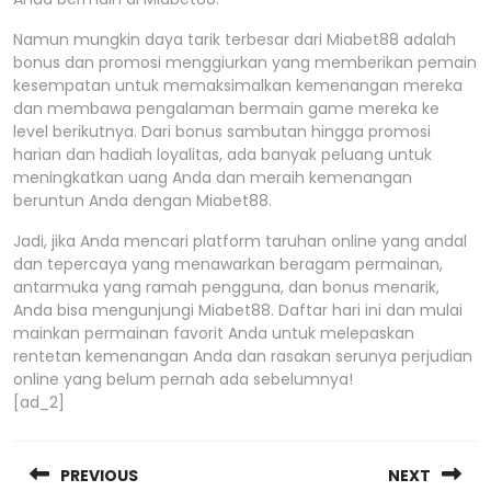
Namun mungkin daya tarik terbesar dari Miabet88 adalah
bonus dan promosi menggiurkan yang memberikan pemain
kesempatan untuk memaksimalkan kemenangan mereka
dan membawa pengalaman bermain game mereka ke
level berikutnya. Dari bonus sambutan hingga promosi
harian dan hadiah loyalitas, ada banyak peluang untuk
meningkatkan uang Anda dan meraih kemenangan
beruntun Anda dengan Miabet88.
Jadi, jika Anda mencari platform taruhan online yang andal
dan tepercaya yang menawarkan beragam permainan,
antarmuka yang ramah pengguna, dan bonus menarik,
Anda bisa mengunjungi Miabet88. Daftar hari ini dan mulai
mainkan permainan favorit Anda untuk melepaskan
rentetan kemenangan Anda dan rasakan serunya perjudian
online yang belum pernah ada sebelumnya!
[ad_2]
Post
PREVIOUS
NEXT
navigation