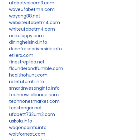
ufabetvoicem3.com
waveufabetm4.com
wayang88.net
websiteufabetm4.com
whiteufabetm4.com
anikalappy.com
dininghelsinki.info
duanfrescariverside.info
etilerx.com
finestreplica.net
flounderandfumble.com
healthohunt.com
retefuturah.info
smartinvestinginfo.info
technewsalliance.com
technonetmarket.com
tedstanger.net
ufabett732um3.com
uskola.info
wagonpaints.info
waitfornext.com