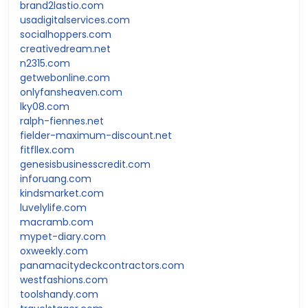
brand2lastio.com
usadigitalservices.com
socialhoppers.com
creativedream.net
n2315.com
getwebonline.com
onlyfansheaven.com
lky08.com
ralph-fiennes.net
fielder-maximum-discount.net
fitfllex.com
genesisbusinesscredit.com
inforuang.com
kindsmarket.com
luvelylife.com
macramb.com
mypet-diary.com
oxweekly.com
panamacitydeckcontractors.com
westfashions.com
toolshandy.com