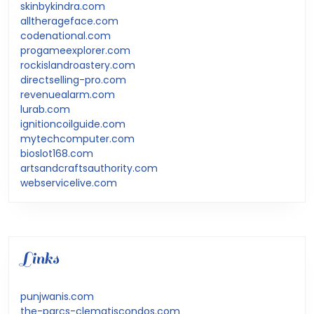
skinbykindra.com
alltherageface.com
codenational.com
progameexplorer.com
rockislandroastery.com
directselling-pro.com
revenuealarm.com
lurab.com
ignitioncoilguide.com
mytechcomputer.com
bioslot168.com
artsandcraftsauthority.com
webservicelive.com
Links
punjwanis.com
the-parcs-clematiscondos.com