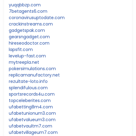
yuqqbbzp.com
7betagents6.com
coronavirusuptodate.com
crackinstreams.com
gadgetspak.com
gearsngadget.com
hireseodoctor.com
lapsfit.com
levelup-fast.com
mytreepla.net
pokersimulations.com
replicamanufactory.net
rezultate-loto.info
splendifulous.com
sportsrecords4u.com
topceleberites.com
ufabetting8m4.com
ufabetunionum3.com
ufabetvalueum3.com
ufabetvaultm7.com
ufabetvillageum7.com