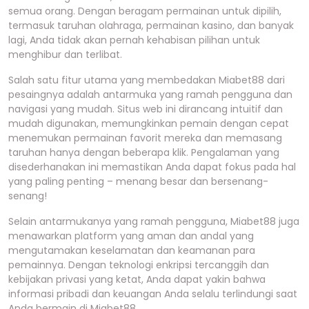
semua orang. Dengan beragam permainan untuk dipilih,
termasuk taruhan olahraga, permainan kasino, dan banyak
lagi, Anda tidak akan pernah kehabisan pilihan untuk
menghibur dan terlibat.
Salah satu fitur utama yang membedakan Miabet88 dari
pesaingnya adalah antarmuka yang ramah pengguna dan
navigasi yang mudah. Situs web ini dirancang intuitif dan
mudah digunakan, memungkinkan pemain dengan cepat
menemukan permainan favorit mereka dan memasang
taruhan hanya dengan beberapa klik. Pengalaman yang
disederhanakan ini memastikan Anda dapat fokus pada hal
yang paling penting – menang besar dan bersenang-
senang!
Selain antarmukanya yang ramah pengguna, Miabet88 juga
menawarkan platform yang aman dan andal yang
mengutamakan keselamatan dan keamanan para
pemainnya. Dengan teknologi enkripsi tercanggih dan
kebijakan privasi yang ketat, Anda dapat yakin bahwa
informasi pribadi dan keuangan Anda selalu terlindungi saat
Anda bermain di Miabet88.