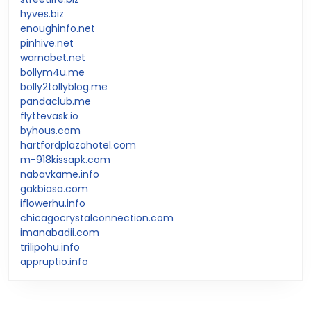
hyves.biz
enoughinfo.net
pinhive.net
warnabet.net
bollym4u.me
bolly2tollyblog.me
pandaclub.me
flyttevask.io
byhous.com
hartfordplazahotel.com
m-918kissapk.com
nabavkame.info
gakbiasa.com
iflowerhu.info
chicagocrystalconnection.com
imanabadii.com
trilipohu.info
appruptio.info