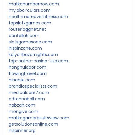
matkanumbernow.com
myjobcirculars.com
healthmoreoverfitness.com
topslotxgames.com
routerloggnet.net
dantella6.com
slotsgamesone.com
hispinzone.com
kalyanbazarnights.com
top-online-casino-usa.com
honghuidoor.com
flowingtravel.com
nineniki.com
brandiospecialists.com
medicalcare7.com
adtennaball.com
nabzah.com
mongive.com
matkagameresultsview.com
getsolutionsonline.com
hispinner.org