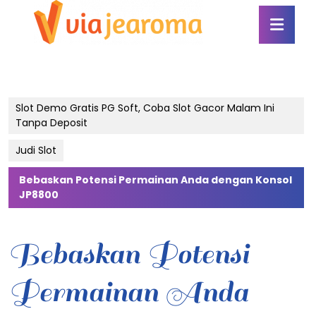
Skip
Ope
to
Butt
content
Skip
to
content
Slot Demo Gratis PG Soft, Coba Slot Gacor Malam Ini
Tanpa Deposit
Judi Slot
Bebaskan Potensi Permainan Anda dengan Konsol
JP8800
Bebaskan Potensi
Permainan Anda