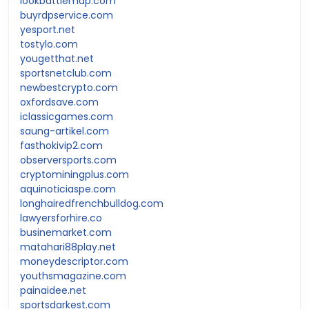
lookbattlemap.com
buyrdpservice.com
yesport.net
tostylo.com
yougetthat.net
sportsnetclub.com
newbestcrypto.com
oxfordsave.com
iclassicgames.com
saung-artikel.com
fasthokivip2.com
observersports.com
cryptominingplus.com
aquinoticiaspe.com
longhairedfrenchbulldog.com
lawyersforhire.co
businemarket.com
matahari88play.net
moneydescriptor.com
youthsmagazine.com
painaidee.net
sportsdarkest.com