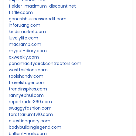
fielder-maximum-discount.net
fitfllex.com
genesisbusinesscredit.com
inforuang.com
kindsmarket.com
luvelylife.com
macramb.com
mypet-diary.com
oxweekly.com
panamacitydeckcontractors.com
westfashions.com
toolshandy.com
travelstager.com
trendinspires.com
rannyephul.com
reportradar360.com
swaggyfashion.com
taraftariumtv10.com
questionquery.com
bodybuildinglegend.com
brilliant-nails.com