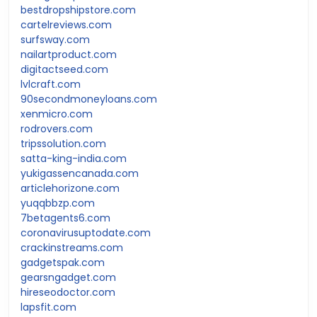
bestdropshipstore.com
cartelreviews.com
surfsway.com
nailartproduct.com
digitactseed.com
lvlcraft.com
90secondmoneyloans.com
xenmicro.com
rodrovers.com
tripssolution.com
satta-king-india.com
yukigassencanada.com
articlehorizone.com
yuqqbbzp.com
7betagents6.com
coronavirusuptodate.com
crackinstreams.com
gadgetspak.com
gearsngadget.com
hireseodoctor.com
lapsfit.com