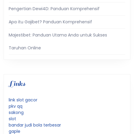
Pengertian Dewi4D: Panduan Komprehensif
Apa itu Gajibet? Panduan Komprehensif
Majestibet: Panduan Utama Anda untuk Sukses
Taruhan Online
Links
link slot gacor
pkv qq
sakong
slot
bandar judi bola terbesar
gaple