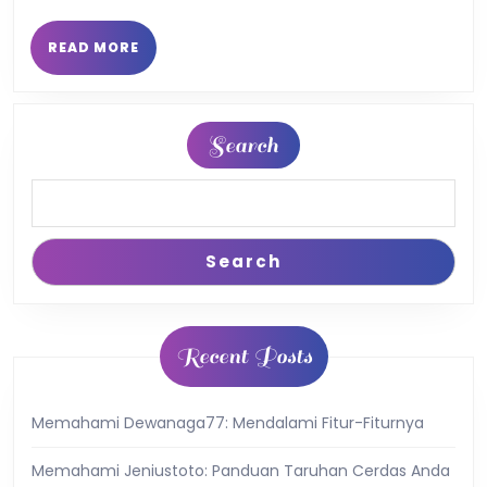
minimal
READ
READ MORE
MORE
Search
Search
Recent Posts
Memahami Dewanaga77: Mendalami Fitur-Fiturnya
Memahami Jeniustoto: Panduan Taruhan Cerdas Anda