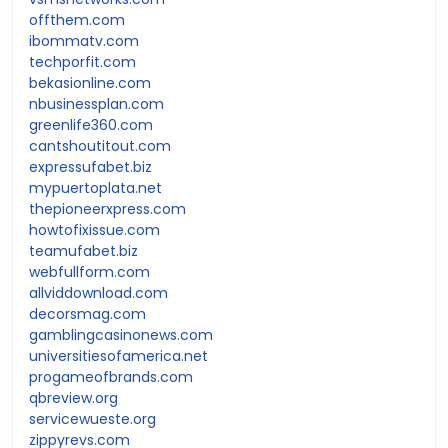
offthem.com
ibommatv.com
techporfit.com
bekasionline.com
nbusinessplan.com
greenlife360.com
cantshoutitout.com
expressufabet.biz
mypuertoplata.net
thepioneerxpress.com
howtofixissue.com
teamufabet.biz
webfullform.com
allviddownload.com
decorsmag.com
gamblingcasinonews.com
universitiesofamerica.net
progameofbrands.com
qbreview.org
servicewueste.org
zippyrevs.com