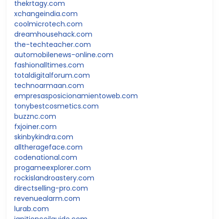
thekrtagy.com
xchangeindia.com
coolmicrotech.com
dreamhousehack.com
the-techteacher.com
automobilenews-online.com
fashionalltimes.com
totaldigitalforum.com
technoarmaan.com
empresasposicionamientoweb.com
tonybestcosmetics.com
buzznc.com
fxjoiner.com
skinbykindra.com
alltherageface.com
codenational.com
progameexplorer.com
rockislandroastery.com
directselling-pro.com
revenuealarm.com
lurab.com
ignitioncoilguide.com