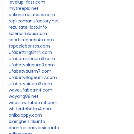
levelup-fast.com
mytreepla.net
pokersimulations.com
replicamanufactory.net
rezultate-loto.info
splendifulous.com
sportsrecords4u.com
topceleberites.com
ufabetting8m4.com
ufabetunionum3.com
ufabetvalueum3.com
ufabetvaultm7.com
ufabetvillageum7.com
ufabetvoicem3.com
waveufabetm4.com
wayang88.net
websiteufabetm4.com
whiteufabetm4.com
anikalappy.com
dininghelsinki.info
duanfrescariverside.info
etilerx.com