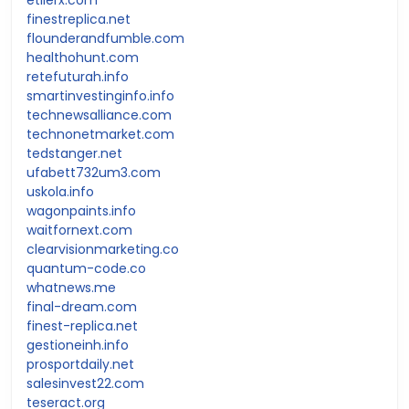
finestreplica.net
flounderandfumble.com
healthohunt.com
retefuturah.info
smartinvestinginfo.info
technewsalliance.com
technonetmarket.com
tedstanger.net
ufabett732um3.com
uskola.info
wagonpaints.info
waitfornext.com
clearvisionmarketing.co
quantum-code.co
whatnews.me
final-dream.com
finest-replica.net
gestioneinh.info
prosportdaily.net
salesinvest22.com
teseract.org