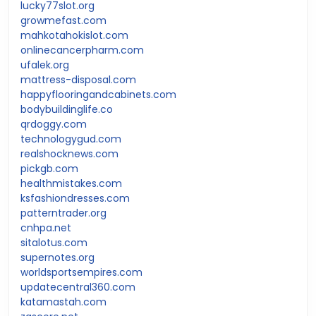
lucky77slot.org
growmefast.com
mahkotahokislot.com
onlinecancerpharm.com
ufalek.org
mattress-disposal.com
happyflooringandcabinets.com
bodybuildinglife.co
qrdoggy.com
technologygud.com
realshocknews.com
pickgb.com
healthmistakes.com
ksfashiondresses.com
patterntrader.org
cnhpa.net
sitalotus.com
supernotes.org
worldsportsempires.com
updatecentral360.com
katamastah.com