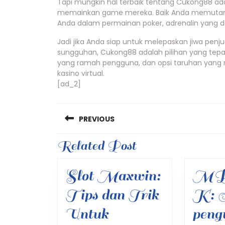
Tapi mungkin hal terbaik tentang Cukong88 ad
memainkan game mereka. Baik Anda memutar g
Anda dalam permainan poker, adrenalin yang da
Jadi jika Anda siap untuk melepaskan jiwa pe
sungguhan, Cukong88 adalah pilihan yang tepa
yang ramah pengguna, dan opsi taruhan yang m
kasino virtual.
[ad_2]
Post
PREVIOUS
navigation
Previous
Related Post
post:
Slot Maxwin:
MP
Tips dan Trik
K: 
Untuk
peng