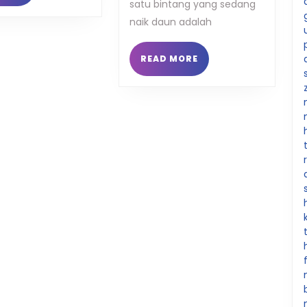
MORE
satu bintang yang sedang
TikTok
naik daun adalah
Mengu
READ
READ MORE
Permai
MORE