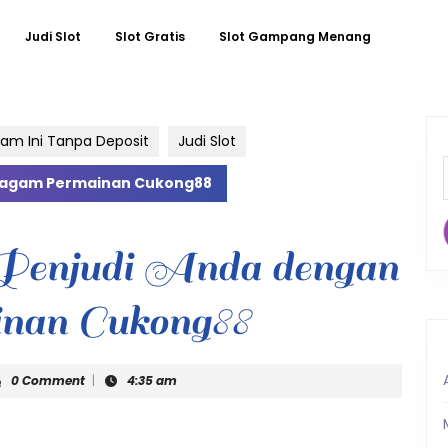
Judi Slot
Slot Gratis
Slot Gampang Menang
lam Ini Tanpa Deposit
Judi Slot
eragam Permainan Cukong88
Penjudi Anda dengan
nan Cukong88
n@viajearoma.net
0 Comment
|
4:35 am