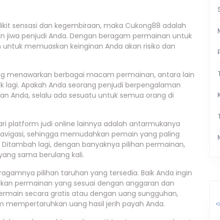
ikit sensasi dan kegembiraan, maka Cukong88 adalah
n jiwa penjudi Anda. Dengan beragam permainan untuk
han untuk memuaskan keinginan Anda akan risiko dan
ang menawarkan berbagai macam permainan, antara lain
nyak lagi. Apakah Anda seorang penjudi berpengalaman
n Anda, selalu ada sesuatu untuk semua orang di
 platform judi online lainnya adalah antarmukanya
navigasi, sehingga memudahkan pemain yang paling
 Ditambah lagi, dengan banyaknya pilihan permainan,
ang sama berulang kali.
agamnya pilihan taruhan yang tersedia. Baik Anda ingin
ukan permainan yang sesuai dengan anggaran dan
 bermain secara gratis atau dengan uang sungguhan,
m mempertaruhkan uang hasil jerih payah Anda.