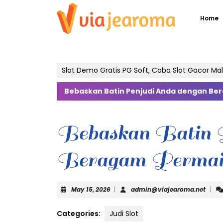
Skip
to
Home
content
Skip
to
content
Slot Demo Gratis PG Soft, Coba Slot Gacor Ma
Bebaskan Batin Penjudi Anda dengan B
Bebaskan Batin 
Beragam Permai
May
admi
May 15, 2026
|
admin@viajearoma.net
|
15,
2026
Categories:
Judi Slot