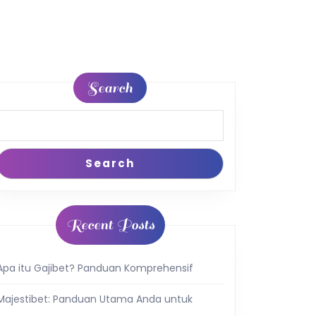
Search
Search
Recent Posts
Apa itu Gajibet? Panduan Komprehensif
Majestibet: Panduan Utama Anda untuk