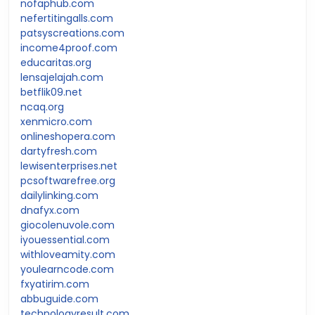
nofaphub.com
nefertitingalls.com
patsyscreations.com
income4proof.com
educaritas.org
lensajelajah.com
betflik09.net
ncaq.org
xenmicro.com
onlineshopera.com
dartyfresh.com
lewisenterprises.net
pcsoftwarefree.org
dailylinking.com
dnafyx.com
giocolenuvole.com
iyouessential.com
withloveamity.com
youlearncode.com
fxyatirim.com
abbuguide.com
technologyresult.com