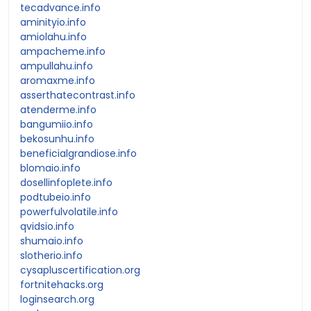
tecadvance.info
aminityio.info
amiolahu.info
ampacheme.info
ampullahu.info
aromaxme.info
asserthatecontrast.info
atenderme.info
bangumiio.info
bekosunhu.info
beneficialgrandiose.info
blomaio.info
dosellinfoplete.info
podtubeio.info
powerfulvolatile.info
qvidsio.info
shumaio.info
slotherio.info
cysapluscertification.org
fortnitehacks.org
loginsearch.org