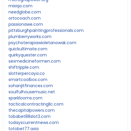
mixiqo.com
needglobe.com
ortocoach.com
passionawe.com
pittsburghpaintingprofessionals.com
plumberryworks.com
psychoterapiawioletanowak.com
quickultimate.com
quirkyquester.com
sexmedicineformen.com
shiftripple.com
slotterpercaya.co
smartcoolbox.com
sohanjitfinances.com
soulfulhousemusic.net
sparklooms.com
tacticalcontractingllc.com
thecapitalpowers.com
tobabet88slot3.com
todayscurrentnews.com
totobet77.asia