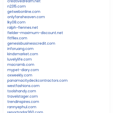
creativedream.net
n2315.com
getwebonline.com
onlyfansheaven.com
lky08.com
ralph-fiennes.net
fielder-maximum-discount.net
fitfllex.com
genesisbusinesscredit.com
inforuang.com
kindsmarket.com
luvelylife.com
macramb.com
mypet-diary.com
oxweekly.com
panamacitydeckcontractors.com
westfashions.com
toolshandy.com
travelstager.com
trendinspires.com
rannyephul.com
reportradar360.com