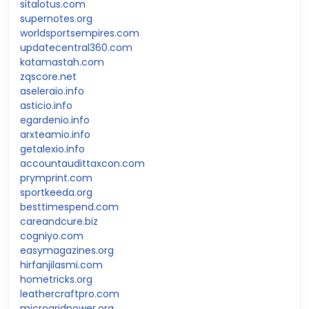
sitalotus.com
supernotes.org
worldsportsempires.com
updatecentral360.com
katamastah.com
zqscore.net
aseleraio.info
asticio.info
egardenio.info
arxteamio.info
getalexio.info
accountaudittaxcon.com
prymprint.com
sportkeeda.org
besttimespend.com
careandcure.biz
cogniyo.com
easymagazines.org
hirfanjilasmi.com
hometricks.org
leathercraftpro.com
microgridpower.org