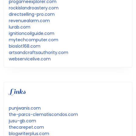
progameexplorer.com
rockislandroastery.com
directselling-pro.com
revenuealarm.com
lurab.com
ignitioncoilguide.com
mytechcomputer.com
bioslot168.com
artsandcraftsauthority.com
webservicelive.com
Links
punjwanis.com
the-parcs-clematiscondos.com
jusu-gb.com
thecarepet.com
blogwriterplus.com