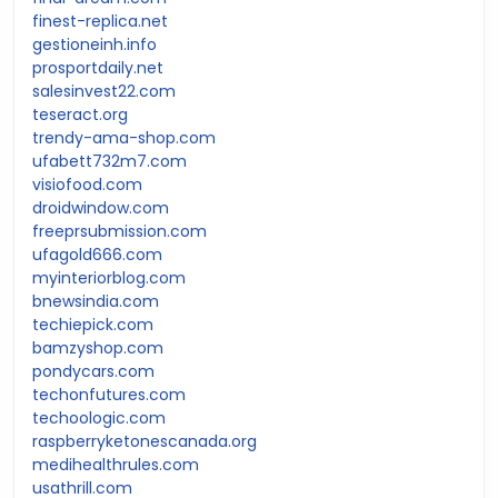
finest-replica.net
gestioneinh.info
prosportdaily.net
salesinvest22.com
teseract.org
trendy-ama-shop.com
ufabett732m7.com
visiofood.com
droidwindow.com
freeprsubmission.com
ufagold666.com
myinteriorblog.com
bnewsindia.com
techiepick.com
bamzyshop.com
pondycars.com
techonfutures.com
techoologic.com
raspberryketonescanada.org
medihealthrules.com
usathrill.com