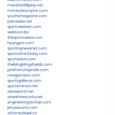
matahari88play.net
moneydescriptor.com
youthsmagazine.com
painaidee.net
sportsdarkest.com
webtoon.biz
thesportswires.com
hyungpro.com
sportingnewsnet.com
sportstime24day.com
sporteslive.com
theblingblingshields.com
pinkfrenchtipnails.com
newgamestv.com
sportsgallerys.com
sportsmirrors.net
datasports.net
atasehirescortu.net
engineeringtechub.com
jerryescorts.com
attorneylegal.co