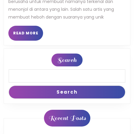
berusaha untuk membuat namanya terkenal dan
Membuat
menonjol di antara yang lain. Salah satu artis yang
Gelombang
membuat heboh dengan suaranya yang unik
dengan
READ
READ MORE
Suara
MORE
Uniknya
Search
Search
Recent Posts