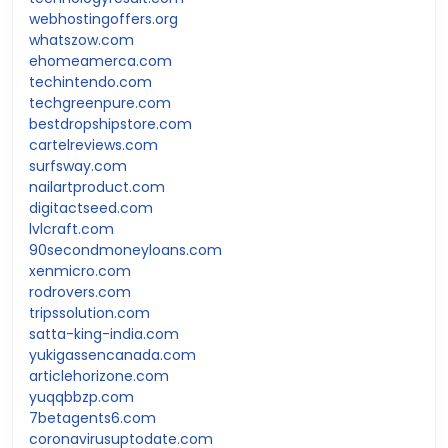
webhostingoffers.org
whatszow.com
ehomeamerca.com
techintendo.com
techgreenpure.com
bestdropshipstore.com
cartelreviews.com
surfsway.com
nailartproduct.com
digitactseed.com
lvlcraft.com
90secondmoneyloans.com
xenmicro.com
rodrovers.com
tripssolution.com
satta-king-india.com
yukigassencanada.com
articlehorizone.com
yuqqbbzp.com
7betagents6.com
coronavirusuptodate.com