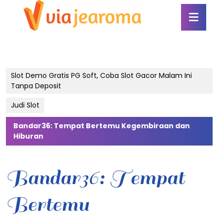
Skip
Ope
to
Butt
content
Skip
to
content
Slot Demo Gratis PG Soft, Coba Slot Gacor Malam Ini
Tanpa Deposit
Judi Slot
Bandar36: Tempat Bertemu Kegembiraan dan
Hiburan
Bandar36: Tempat
Bertemu