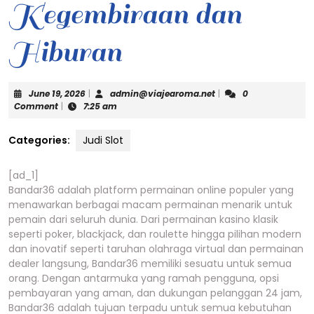
Kegembiraan dan
Hiburan
June
admin@viajearoma.n
June 19, 2026
|
admin@viajearoma.net
|
0
19,
Comment
|
7:25 am
2026
Categories:
Judi Slot
[ad_1]
Bandar36 adalah platform permainan online populer yang
menawarkan berbagai macam permainan menarik untuk
pemain dari seluruh dunia. Dari permainan kasino klasik
seperti poker, blackjack, dan roulette hingga pilihan modern
dan inovatif seperti taruhan olahraga virtual dan permainan
dealer langsung, Bandar36 memiliki sesuatu untuk semua
orang. Dengan antarmuka yang ramah pengguna, opsi
pembayaran yang aman, dan dukungan pelanggan 24 jam,
Bandar36 adalah tujuan terpadu untuk semua kebutuhan