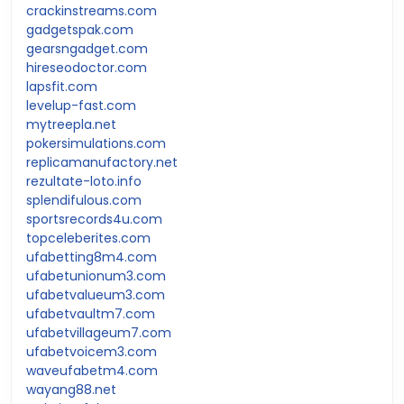
crackinstreams.com
gadgetspak.com
gearsngadget.com
hireseodoctor.com
lapsfit.com
levelup-fast.com
mytreepla.net
pokersimulations.com
replicamanufactory.net
rezultate-loto.info
splendifulous.com
sportsrecords4u.com
topceleberites.com
ufabetting8m4.com
ufabetunionum3.com
ufabetvalueum3.com
ufabetvaultm7.com
ufabetvillageum7.com
ufabetvoicem3.com
waveufabetm4.com
wayang88.net