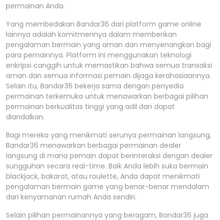
permainan Anda.
Yang membedakan Bandar36 dari platform game online
lainnya adalah komitmennya dalam memberikan
pengalaman bermain yang aman dan menyenangkan bagi
para pemainnya. Platform ini menggunakan teknologi
enkripsi canggih untuk memastikan bahwa semua transaksi
aman dan semua informasi pemain dijaga kerahasiaannya.
Selain itu, Bandar36 bekerja sama dengan penyedia
permainan terkemuka untuk menawarkan berbagai pilihan
permainan berkualitas tinggi yang adil dan dapat
diandalkan.
Bagi mereka yang menikmati serunya permainan langsung,
Bandar36 menawarkan berbagai permainan dealer
langsung di mana pemain dapat berinteraksi dengan dealer
sungguhan secara real-time. Baik Anda lebih suka bermain
blackjack, bakarat, atau roulette, Anda dapat menikmati
pengalaman bermain game yang benar-benar mendalam
dari kenyamanan rumah Anda sendiri.
Selain pilihan permainannya yang beragam, Bandar36 juga