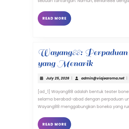
Pi
sebuah tantangan. Namun, Berlian888 deng
un
READ
READ MORE
Ga
MORE
di
M
Wayang88: Perpaduan S
Sa
Wayang8
yang Menarik
Perpadu
July
ad
July 25, 2026
|
admin@viajearoma.net
|
Seni,
25,
2026
[ad_1] Wayang88 adalah bentuk teater bonek
Budaya,
selama berabad-abad dengan perpaduan unik a
dan
Wayang88 menggabungkan boneka yang rum
Bercerit
READ
READ MORE
yang