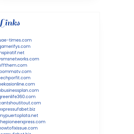
Links
uae-times.com
gamerifys.com
inspiratif.net
vsmsnetworks.com
offthem.com
ibommatv.com
techporfit.com
bekasionline.com
nbusinessplan.com
greenlife360.com
cantshoutitout.com
expressufabet.biz
mypuertoplata.net
thepioneerxpress.com
howtofixissue.com