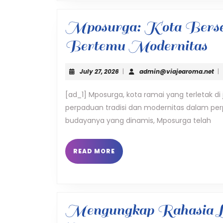
P
Mposurga: Kota Berse
M
Bertemu Modernitas
K
July
ad
July 27, 2026
|
admin@viajearoma.net
|
Be
27,
2026
[ad_1] Mposurga, kota ramai yang terletak d
T
perpaduan tradisi dan modernitas dalam pe
Tr
budayanya yang dinamis, Mposurga telah
B
READ
READ MORE
Mo
MORE
Mengungkap Rahasia La