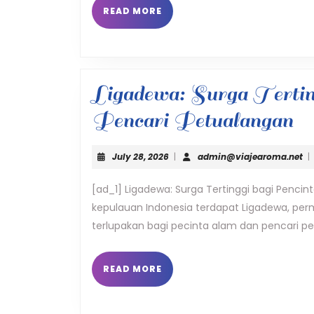
READ
READ MORE
Ol
MORE
da
La
Ligadewa: Surga Tertin
Li
Pencari Petualangan
S
July
ad
July 28, 2026
|
admin@viajearoma.net
|
Te
28,
2026
[ad_1] Ligadewa: Surga Tertinggi bagi Pencin
ba
kepulauan Indonesia terdapat Ligadewa, pe
Pe
terlupakan bagi pecinta alam dan pencari p
A
READ
READ MORE
da
MORE
P