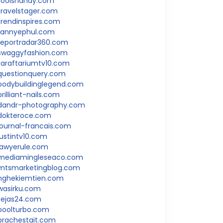
toolshandy.com
travelstager.com
trendinspires.com
rannyephul.com
reportradar360.com
swaggyfashion.com
taraftariumtv10.com
questionquery.com
bodybuildinglegend.com
brilliant-nails.com
dandr-photography.com
dokteroce.com
journal-francais.com
justintv10.com
lawyerule.com
mediamingleseaco.com
mtsmarketingblog.com
nghekiemtien.com
wasirku.com
tejas24.com
poolturbo.com
prachestait.com