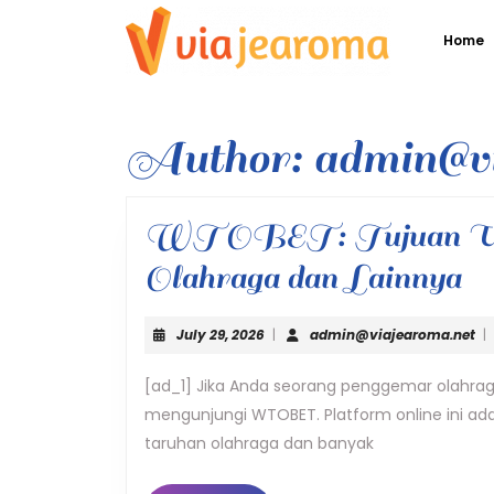
Skip
to
Home
content
Skip
to
content
Author:
admin@vi
WTOBET: Tujuan Uta
W
Olahraga dan Lainnya
T
July
ad
July 29, 2026
|
admin@viajearoma.net
|
U
29,
2026
[ad_1] Jika Anda seorang penggemar olahrag
A
mengunjungi WTOBET. Platform online ini ada
un
taruhan olahraga dan banyak
T