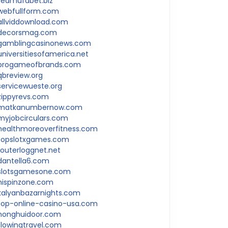
teamufabet.biz
webfullform.com
allviddownload.com
decorsmag.com
gamblingcasinonews.com
universitiesofamerica.net
progameofbrands.com
qbreview.org
servicewueste.org
zippyrevs.com
matkanumbernow.com
myjobcirculars.com
healthmoreoverfitness.com
topslotxgames.com
routerloggnet.net
dantella6.com
slotsgamesone.com
hispinzone.com
kalyanbazarnights.com
top-online-casino-usa.com
honghuidoor.com
flowingtravel.com